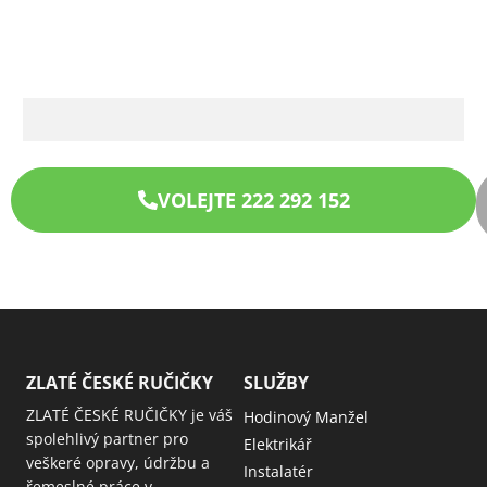
VOLEJTE 222 292 152
ZLATÉ ČESKÉ RUČIČKY
SLUŽBY
ZLATÉ ČESKÉ RUČIČKY je váš
Hodinový Manžel
spolehlivý partner pro
Elektrikář
veškeré opravy, údržbu a
Instalatér
řemeslné práce v