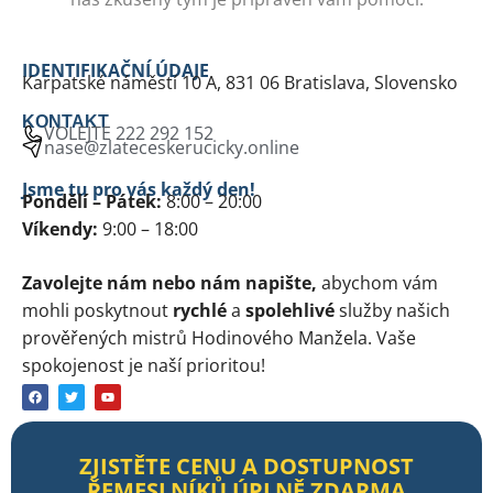
IDENTIFIKAČNÍ ÚDAJE
Karpatské náměstí 10 A, 831 06 Bratislava, Slovensko
KONTAKT
VOLEJTE 222 292 152
nase@zlateceskerucicky.online
Jsme tu pro vás každý den!
Pondělí – Pátek:
8:00 – 20:00
Víkendy:
9:00 – 18:00
Zavolejte nám nebo nám napište,
abychom vám
mohli poskytnout
rychlé
a
spolehlivé
služby našich
prověřených mistrů Hodinového Manžela. Vaše
spokojenost je naší prioritou!
ZJISTĚTE CENU A DOSTUPNOST
ŘEMESLNÍKŮ ÚPLNĚ ZDARMA