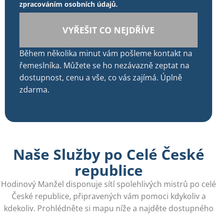
zpracováním osobních údajů.
VYŘEŠIT CO NEJDŘÍVE
Během několika minut vám pošleme kontakt na
řemeslníka. Můžete se ho nezávazně zeptat na
dostupnost, cenu a vše, co vás zajímá. Úplně
zdarma.
Naše Služby po Celé České
republice
Hodinový Manžel disponuje sítí spolehlivých mistrů po celé
České republice, připravených vám pomoci kdykoliv a
kdekoliv. Prohlédněte si mapu níže a najděte dostupného