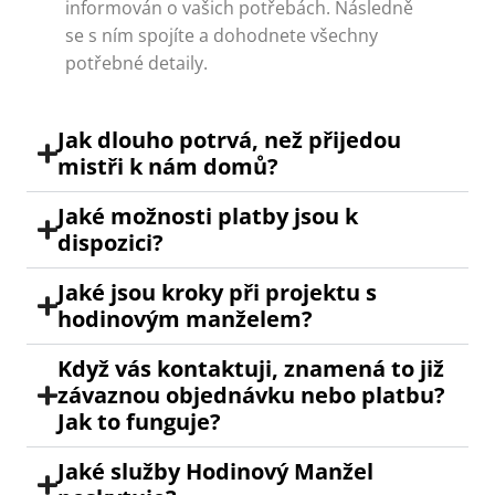
informován o vašich potřebách. Následně
se s ním spojíte a dohodnete všechny
potřebné detaily.
Jak dlouho potrvá, než přijedou
mistři k nám domů?
Jaké možnosti platby jsou k
dispozici?
Jaké jsou kroky při projektu s
hodinovým manželem?
Když vás kontaktuji, znamená to již
závaznou objednávku nebo platbu?
Jak to funguje?
Jaké služby Hodinový Manžel