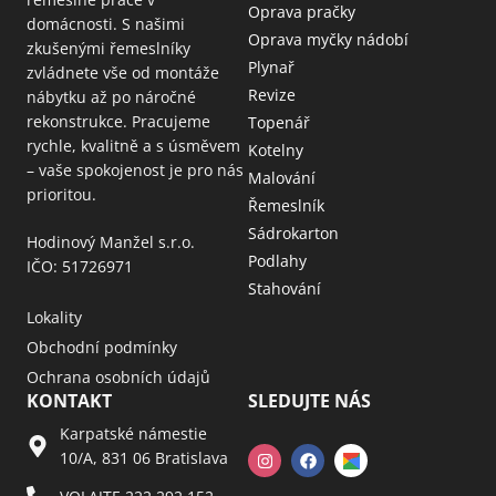
Oprava pračky
domácnosti. S našimi
Oprava myčky nádobí
zkušenými řemeslníky
Plynař
zvládnete vše od montáže
Revize
nábytku až po náročné
rekonstrukce. Pracujeme
Topenář
rychle, kvalitně a s úsměvem
Kotelny
– vaše spokojenost je pro nás
Malování
prioritou.
Řemeslník
Sádrokarton
Hodinový Manžel s.r.o.
Podlahy
IČO: 51726971
Stahování
Lokality
Obchodní podmínky
Ochrana osobních údajů
KONTAKT
SLEDUJTE NÁS
Karpatské námestie
10/A, 831 06 Bratislava