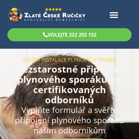
Bezplatný odhad
VOLEJTE 222 292 152
SLUŽBY INSTALACE PLYNOVÝCH TRUBEK
Bezstarostné připojení
plynového sporáku od
certifikovaných
odborníků
Vyplňte formulář a svěřte
připojení plynového sporáku
našim odborníkům