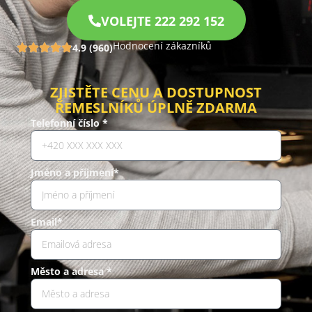
VOLEJTE 222 292 152
Hodnocení zákazníků
4.9 (960)
ZJISTĚTE CENU A DOSTUPNOST
ŘEMESLNÍKŮ ÚPLNĚ ZDARMA
Telefonní číslo *
Jméno a příjmení*
Email*
Město a adresa *