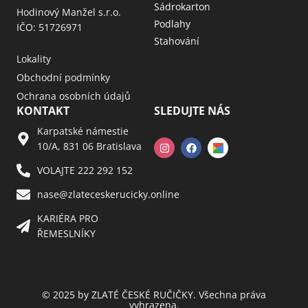
Sádrokarton
Hodinový Manžel s.r.o.
Podlahy
IČO: 51726971
Stahování
Lokality
Obchodní podmínky
Ochrana osobních údajů
KONTAKT
SLEDUJTE NÁS
Karpatské námestie
10/A, 831 06 Bratislava
VOLAJTE 222 292 152
nase@zlateceskerucicky.online
KARIÉRA PRO
ŘEMESLNÍKY
© 2025 by ZLATÉ ČESKÉ RUČIČKY. Všechna práva
vyhrazena.