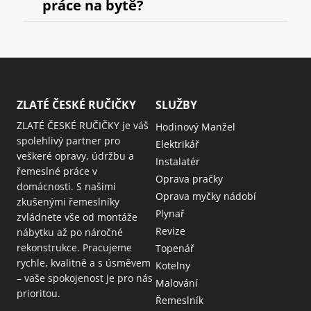
práce na bytě?
ZLATÉ ČESKÉ RUČIČKY
SLUŽBY
ZLATÉ ČESKÉ RUČIČKY je váš
Hodinový Manžel
spolehlivý partner pro
Elektrikář
veškeré opravy, údržbu a
Instalatér
řemeslné práce v
Oprava pračky
domácnosti. S našimi
Oprava myčky nádobí
zkušenými řemeslníky
Plynař
zvládnete vše od montáže
Revize
nábytku až po náročné
rekonstrukce. Pracujeme
Topenář
rychle, kvalitně a s úsměvem
Kotelny
– vaše spokojenost je pro nás
Malování
prioritou.
Řemeslník