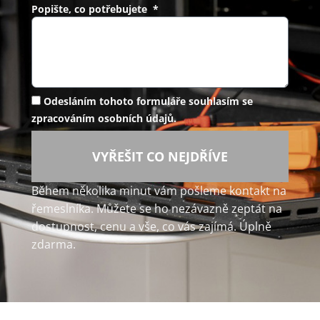
Popište, co potřebujete *
Odesláním tohoto formuláře souhlasím se
zpracováním osobních údajů.
VYŘEŠIT CO NEJDŘÍVE
Během několika minut vám pošleme kontakt na
řemeslníka. Můžete se ho nezávazně zeptat na
dostupnost, cenu a vše, co vás zajímá. Úplně
zdarma.