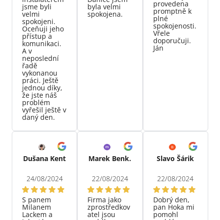
provedena
jsme byli
byla velmi
promptně k
velmi
spokojena.
plné
spokojeni.
spokojenosti.
Oceňuji jeho
Vřele
přístup a
doporučuji.
komunikaci.
Ján
A v
neposlední
řadě
vykonanou
práci. Ještě
jednou díky,
že jste náš
problém
vyřešil ještě v
daný den.
Dušana Kent
Marek Benk.
Slavo Šárik
24/08/2024
22/08/2024
22/08/2024
S panem
Firma jako
Dobrý den,
Milanem
zprostředkov
pan Hoka mi
Lackem a
atel jsou
pomohl