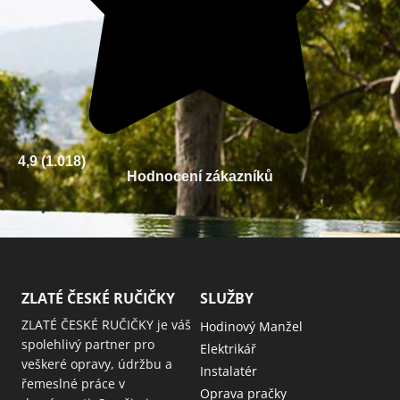
4,9 (1.018)
Hodnocení zákazníků
ZLATÉ ČESKÉ RUČIČKY
SLUŽBY
ZLATÉ ČESKÉ RUČIČKY je váš
Hodinový Manžel
spolehlivý partner pro
Elektrikář
veškeré opravy, údržbu a
Instalatér
řemeslné práce v
Oprava pračky