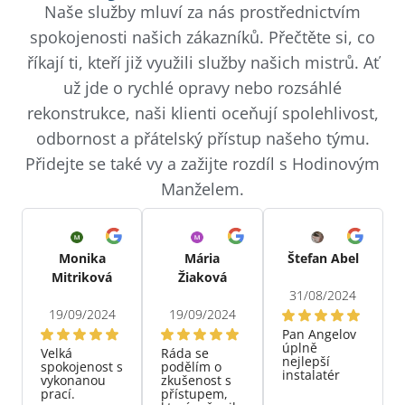
Naše služby mluví za nás prostřednictvím
spokojenosti našich zákazníků. Přečtěte si, co
říkají ti, kteří již využili služby našich mistrů. Ať
už jde o rychlé opravy nebo rozsáhlé
rekonstrukce, naši klienti oceňují spolehlivost,
odbornost a přátelský přístup našeho týmu.
Přidejte se také vy a zažijte rozdíl s Hodinovým
Manželem.
Monika
Mária
Štefan Abel
Mitriková
Žiaková
31/08/2024
19/09/2024
19/09/2024
Pan Angelov
úplně
Velká
Ráda se
nejlepší
spokojenost s
podělím o
instalatér
vykonanou
zkušenost s
prací.
přístupem,