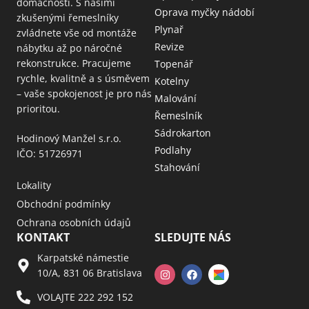
domácnosti. S našimi
Oprava myčky nádobí
zkušenými řemeslníky
Plynař
zvládnete vše od montáže
Revize
nábytku až po náročné
rekonstrukce. Pracujeme
Topenář
rychle, kvalitně a s úsměvem
Kotelny
– vaše spokojenost je pro nás
Malování
prioritou.
Řemeslník
Sádrokarton
Hodinový Manžel s.r.o.
Podlahy
IČO: 51726971
Stahování
Lokality
Obchodní podmínky
Ochrana osobních údajů
KONTAKT
SLEDUJTE NÁS
Karpatské námestie
10/A, 831 06 Bratislava
VOLAJTE 222 292 152