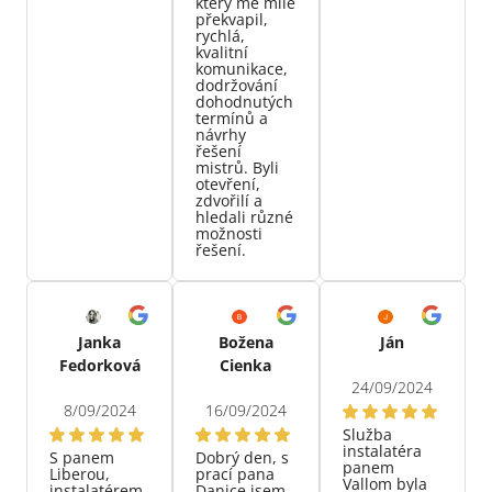
který mě mile
překvapil,
rychlá,
kvalitní
komunikace,
dodržování
dohodnutých
termínů a
návrhy
řešení
mistrů. Byli
otevření,
zdvořilí a
hledali různé
možnosti
řešení.
Janka
Božena
Ján
Fedorková
Cienka
24/09/2024
8/09/2024
16/09/2024
Služba
instalatéra
S panem
Dobrý den, s
panem
Liberou,
prací pana
Vallom byla
instalatérem
Danice jsem