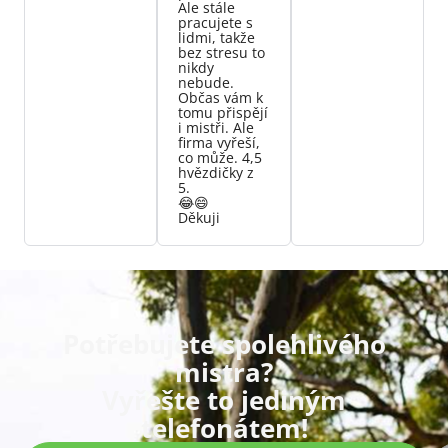
Ale stále
pracujete s
lidmi, takže
bez stresu to
nikdy
nebude.
Občas vám k
tomu přispějí
i mistři. Ale
firma vyřeší,
co může. 4,5
hvězdičky z
5.
😂😄
Děkuji
Potřebujete spolehlivého
mistra?
Vyřešte to jediným
telefonátem!