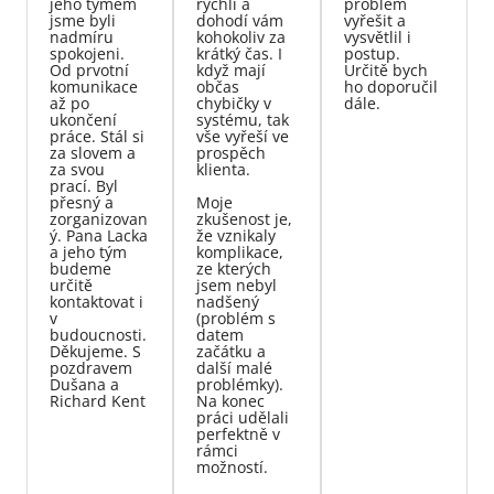
jeho týmem
rychlí a
problém
jsme byli
dohodí vám
vyřešit a
nadmíru
kohokoliv za
vysvětlil i
spokojeni.
krátký čas. I
postup.
Od prvotní
když mají
Určitě bych
komunikace
občas
ho doporučil
až po
chybičky v
dále.
ukončení
systému, tak
práce. Stál si
vše vyřeší ve
za slovem a
prospěch
za svou
klienta.
prací. Byl
přesný a
Moje
zorganizovan
zkušenost je,
ý. Pana Lacka
že vznikaly
a jeho tým
komplikace,
budeme
ze kterých
určitě
jsem nebyl
kontaktovat i
nadšený
v
(problém s
budoucnosti.
datem
Děkujeme. S
začátku a
pozdravem
další malé
Dušana a
problémky).
Richard Kent
Na konec
práci udělali
perfektně v
rámci
možností.