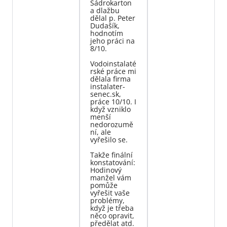
Sádrokarton
a dlažbu
dělal p. Peter
Dudašík,
hodnotím
jeho práci na
8/10.
Vodoinstalaté
rské práce mi
dělala firma
instalater-
senec.sk,
práce 10/10. I
když vzniklo
menší
nedorozumě
ní, ale
vyřešilo se.
Takže finální
konstatování:
Hodinový
manžel vám
pomůže
vyřešit vaše
problémy,
když je třeba
něco opravit,
předělat atd.