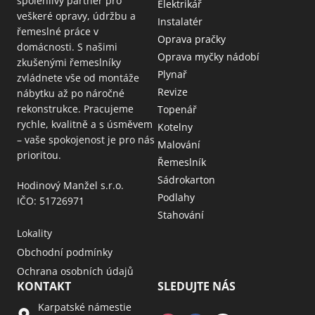
spolehlivý partner pro
Elektrikář
veškeré opravy, údržbu a
Instalatér
řemeslné práce v
Oprava pračky
domácnosti. S našimi
Oprava myčky nádobí
zkušenými řemeslníky
Plynař
zvládnete vše od montáže
Revize
nábytku až po náročné
rekonstrukce. Pracujeme
Topenář
rychle, kvalitně a s úsměvem
Kotelny
– vaše spokojenost je pro nás
Malování
prioritou.
Řemeslník
Sádrokarton
Hodinový Manžel s.r.o.
Podlahy
IČO: 51726971
Stahování
Lokality
Obchodní podmínky
Ochrana osobních údajů
KONTAKT
SLEDUJTE NÁS
Karpatské námestie