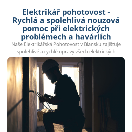
Elektrikář pohotovost -
Rychlá a spolehlivá nouzová
pomoc při elektrických
problémech a haváriích
Naše Elektrikářská Pohotovost v Blansku zajišťuje
spolehlivé a rychlé opravy všech elektrických
poruch, aby váš domov opět fungoval jak má.