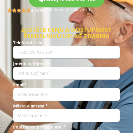
Hodnocení zákazníků
4.9 (960)
ZJISTĚTE CENU A DOSTUPNOST
ŘEMESLNÍKŮ ÚPLNĚ ZDARMA
Telefonní číslo *
Jméno a příjmení*
Email*
Město a adresa *
Popište, co potřebujete *