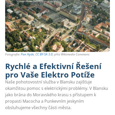
Fotografie:
Pan Hyde
,
CC BY-SA 3.0
, přes Wikimedia Commons
Rychlé a Efektivní Řešení
pro Vaše Elektro Potíže
Naše pohotovostní služba v Blansku zajišťuje
okamžitou pomoc s elektrickými problémy. V Blansku
jako brána do Moravského krasu s přístupem k
propasti Macocha a Punkevním jeskyním
obsluhujeme všechny části města.