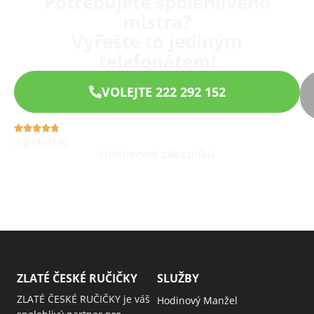
Potřebujete spolehlivého
mistra?
Vyřešte to jediným
telefonátem!
VOLEJTE 222 292 152
4,9 (1.018)
Hodnocení zákazníků
ZLATÉ ČESKÉ RUČIČKY
SLUŽBY
ZLATÉ ČESKÉ RUČIČKY je váš
Hodinový Manžel