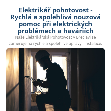
Elektrikář pohotovost -
Rychlá a spolehlivá nouzová
pomoc při elektrických
problémech a haváriích
Naše Elektrikářská Pohotovost v Břeclavi se
zaměřuje na rychlé a spolehlivé opravy i instalace,
abyste se nemuseli bát o svou bezpečnost.