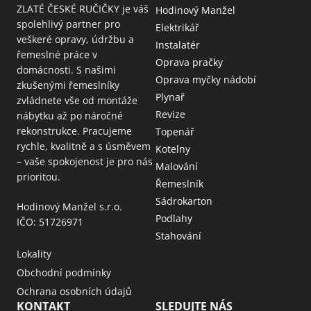
ZLATÉ ČESKÉ RUČIČKY je váš
Hodinový Manžel
spolehlivý partner pro
Elektrikář
veškeré opravy, údržbu a
Instalatér
řemeslné práce v
Oprava pračky
domácnosti. S našimi
Oprava myčky nádobí
zkušenými řemeslníky
Plynař
zvládnete vše od montáže
Revize
nábytku až po náročné
rekonstrukce. Pracujeme
Topenář
rychle, kvalitně a s úsměvem
Kotelny
– vaše spokojenost je pro nás
Malování
prioritou.
Řemeslník
Sádrokarton
Hodinový Manžel s.r.o.
Podlahy
IČO: 51726971
Stahování
Lokality
Obchodní podmínky
Ochrana osobních údajů
KONTAKT
SLEDUJTE NÁS