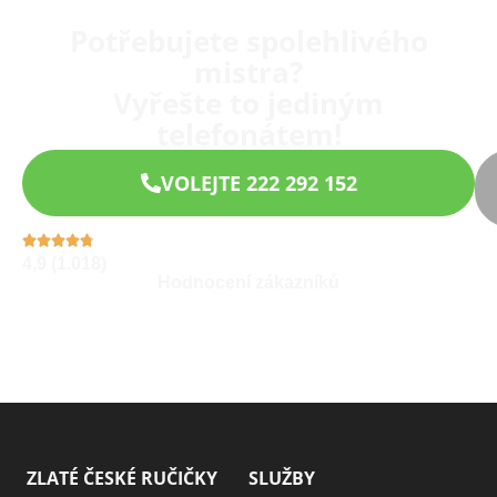
Potřebujete spolehlivého
mistra?
Vyřešte to jediným
telefonátem!
VOLEJTE 222 292 152
4,9 (1.018)
Hodnocení zákazníků
ZLATÉ ČESKÉ RUČIČKY
SLUŽBY