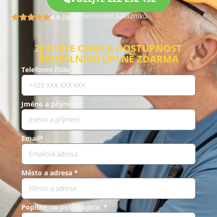
Hodnocení zákazníků
4.9 (960)
ZJISTĚTE CENU A DOSTUPNOST
ŘEMESLNÍKŮ ÚPLNĚ ZDARMA
Telefonní číslo *
Jméno a příjmení*
Email*
Město a adresa *
Popište, co potřebujete *