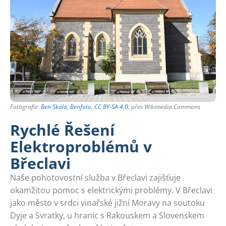
Fotografie:
Ben Skála, Benfoto
,
CC BY-SA 4.0
, přes Wikimedia Commons
Rychlé Řešení
Elektroproblémů v
Břeclavi
Naše pohotovostní služba v Břeclavi zajišťuje
okamžitou pomoc s elektrickými problémy. V Břeclavi
jako město v srdci vinařské jižní Moravy na soutoku
Dyje a Svratky, u hranic s Rakouskem a Slovenskem