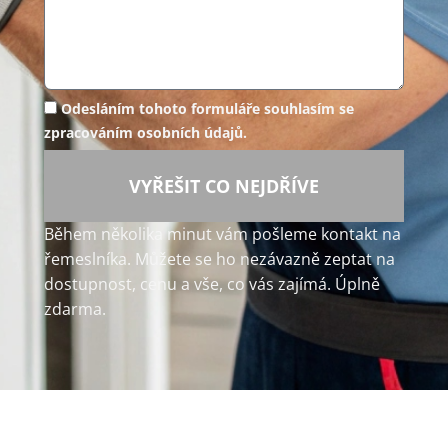
Odesláním tohoto formuláře souhlasím se
zpracováním osobních údajů.
VYŘEŠIT CO NEJDŘÍVE
Během několika minut vám pošleme kontakt na
řemeslníka. Můžete se ho nezávazně zeptat na
dostupnost, cenu a vše, co vás zajímá. Úplně
zdarma.