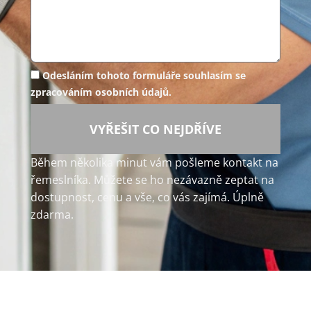
Odesláním tohoto formuláře souhlasím se
zpracováním osobních údajů.
VYŘEŠIT CO NEJDŘÍVE
Během několika minut vám pošleme kontakt na
řemeslníka. Můžete se ho nezávazně zeptat na
dostupnost, cenu a vše, co vás zajímá. Úplně
zdarma.