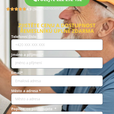
Hodnocení zákazníků
4.9 (960)
ZJISTĚTE CENU A DOSTUPNOST
ŘEMESLNÍKŮ ÚPLNĚ ZDARMA
Telefonní číslo *
Jméno a příjmení*
Email*
Město a adresa *
Popište, co potřebujete *