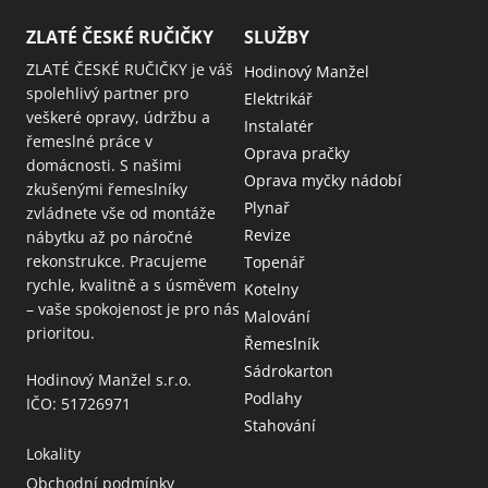
ZLATÉ ČESKÉ RUČIČKY
SLUŽBY
ZLATÉ ČESKÉ RUČIČKY je váš
Hodinový Manžel
spolehlivý partner pro
Elektrikář
veškeré opravy, údržbu a
Instalatér
řemeslné práce v
Oprava pračky
domácnosti. S našimi
Oprava myčky nádobí
zkušenými řemeslníky
Plynař
zvládnete vše od montáže
Revize
nábytku až po náročné
rekonstrukce. Pracujeme
Topenář
rychle, kvalitně a s úsměvem
Kotelny
– vaše spokojenost je pro nás
Malování
prioritou.
Řemeslník
Sádrokarton
Hodinový Manžel s.r.o.
Podlahy
IČO: 51726971
Stahování
Lokality
Obchodní podmínky