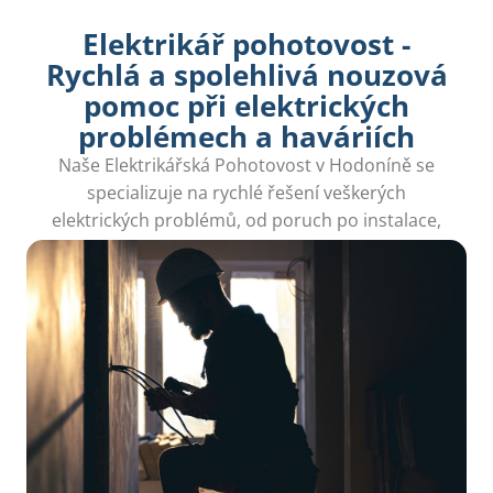
Elektrikář pohotovost -
Rychlá a spolehlivá nouzová
pomoc při elektrických
problémech a haváriích
Naše Elektrikářská Pohotovost v Hodoníně se
specializuje na rychlé řešení veškerých
elektrických problémů, od poruch po instalace,
abyste se mohli cítit bezpečně.