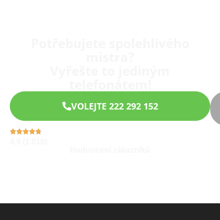
Potřebujete spolehlivého
mistra?
Vyřešte to jediným
telefonátem!
VOLEJTE 222 292 152
4,9 (1.018)
Hodnocení zákazníků