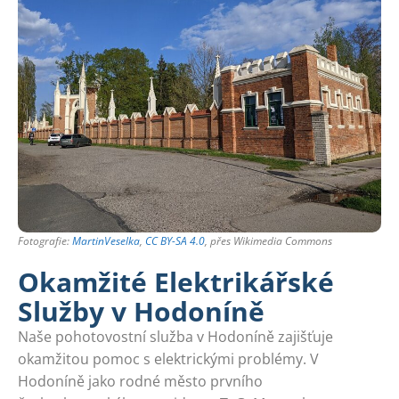
Fotografie:
MartinVeselka
,
CC BY-SA 4.0
, přes Wikimedia Commons
Okamžité Elektrikářské
Služby v Hodoníně
Naše pohotovostní služba v Hodoníně zajišťuje
okamžitou pomoc s elektrickými problémy. V
Hodoníně jako rodné město prvního