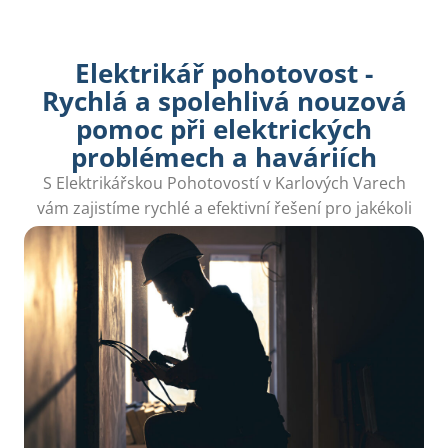
Elektrikář pohotovost -
Rychlá a spolehlivá nouzová
pomoc při elektrických
problémech a haváriích
S Elektrikářskou Pohotovostí v Karlových Varech
vám zajistíme rychlé a efektivní řešení pro jakékoli
elektrické poruchy, abyste mohli být bez obav.