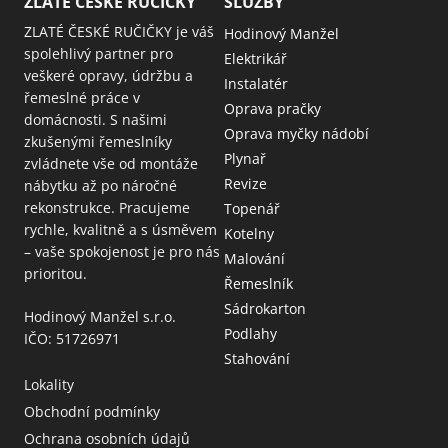
ZLATÉ ČESKÉ RUČIČKY
SLUŽBY
ZLATÉ ČESKÉ RUČIČKY je váš
Hodinový Manžel
spolehlivý partner pro
Elektrikář
veškeré opravy, údržbu a
Instalatér
řemeslné práce v
Oprava pračky
domácnosti. S našimi
Oprava myčky nádobí
zkušenými řemeslníky
Plynař
zvládnete vše od montáže
Revize
nábytku až po náročné
rekonstrukce. Pracujeme
Topenář
rychle, kvalitně a s úsměvem
Kotelny
– vaše spokojenost je pro nás
Malování
prioritou.
Řemeslník
Sádrokarton
Hodinový Manžel s.r.o.
Podlahy
IČO: 51726971
Stahování
Lokality
Obchodní podmínky
Ochrana osobních údajů