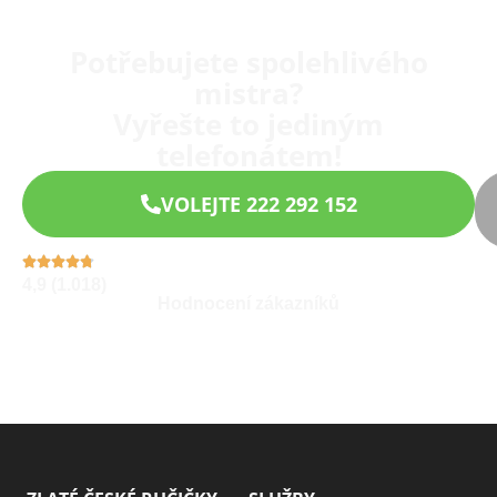
Potřebujete spolehlivého
mistra?
Vyřešte to jediným
telefonátem!
VOLEJTE 222 292 152
4,9 (1.018)
Hodnocení zákazníků