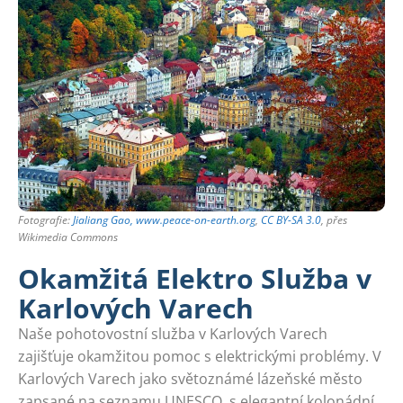
Fotografie:
Jialiang Gao, www.peace-on-earth.org
,
CC BY-SA 3.0
, přes
Wikimedia Commons
Okamžitá Elektro Služba v
Karlových Varech
Naše pohotovostní služba v Karlových Varech
zajišťuje okamžitou pomoc s elektrickými problémy. V
Karlových Varech jako světoznámé lázeňské město
zapsané na seznamu UNESCO, s elegantní kolonádní