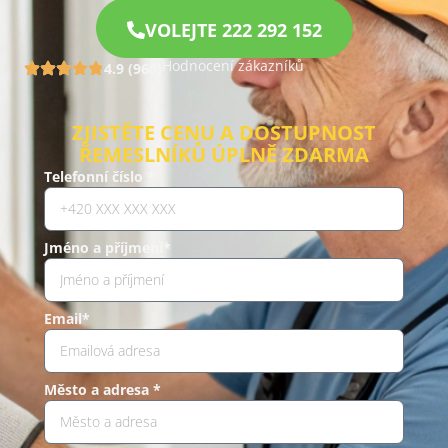
VOLEJTE 222 292 152
Hodnocení zákazníků
4.9 (960)
ZJISTĚTE CENU A DOSTUPNOST
ŘEMESLNÍKŮ ÚPLNĚ ZDARMA
Telefonní číslo *
Jméno a příjmení*
Email*
Město a adresa *