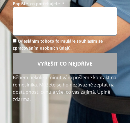
Popište, co potřebujete *
Odesláním tohoto formuláře souhlasím se
zpracováním osobních údajů.
VYŘEŠIT CO NEJDŘÍVE
Během několika minut vám pošleme kontakt na
řemeslníka. Můžete se ho nezávazně zeptat na
dostupnost, cenu a vše, co vás zajímá. Úplně
zdarma.