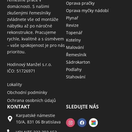
Oprava pračky
domácnosti. S našimi
Oprava myčky nádobí
zkušenými řemeslníky
Plynař
zvládnete vše od montáže
Revize
nábytku až po náročné
rekonstrukce. Pracujeme
Topenář
rychle, kvalitně a s úsměvem
Kotelny
– vaše spokojenost je pro nás
Malování
prioritou.
Řemeslník
Sádrokarton
Hodinový Manžel s.r.o.
Podlahy
IČO: 51726971
Stahování
Lokality
Obchodní podmínky
Ochrana osobních údajů
KONTAKT
SLEDUJTE NÁS
Karpatské námestie
10/A, 831 06 Bratislava