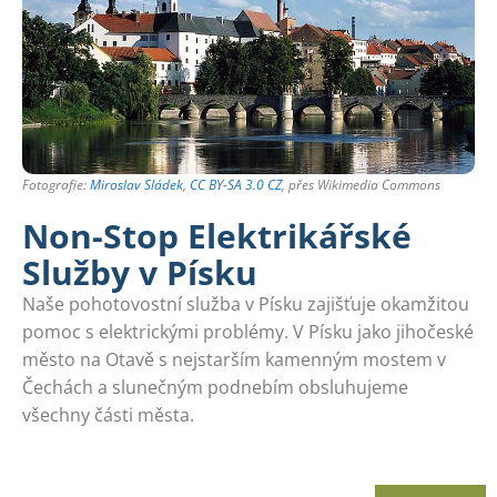
Fotografie:
Miroslav Sládek
,
CC BY-SA 3.0 CZ
, přes Wikimedia Commons
Non-Stop Elektrikářské
Služby v Písku
Naše pohotovostní služba v Písku zajišťuje okamžitou
pomoc s elektrickými problémy. V Písku jako jihočeské
město na Otavě s nejstarším kamenným mostem v
Čechách a slunečným podnebím obsluhujeme
všechny části města.