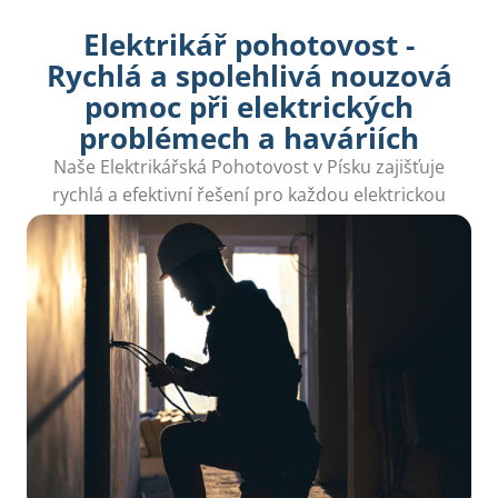
Elektrikář pohotovost -
Rychlá a spolehlivá nouzová
pomoc při elektrických
problémech a haváriích
Naše Elektrikářská Pohotovost v Písku zajišťuje
rychlá a efektivní řešení pro každou elektrickou
havárii nebo poruchu s důrazem na kvalitu.