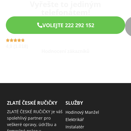
Vyřešte to jediným
telefonátem!
VOLEJTE 222 292 152
4,9 (1.018)
Hodnocení zákazníků
ZLATÉ ČESKÉ RUČIČKY
SLUŽBY
ZLATÉ ČESKÉ RUČIČKY je váš
Hodinový Manžel
spolehlivý partner pro
Elektrikář
veškeré opravy, údržbu a
Instalatér
řemeslné práce v