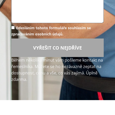
Odesláním tohoto formuláře souhlasím se
zpracováním osobních údajů.
VYŘEŠIT CO NEJDŘÍVE
Během několika minut vám pošleme kontakt na
řemeslníka. Můžete se ho nezávazně zeptat na
dostupnost, cenu a vše, co vás zajímá. Úplně
zdarma.