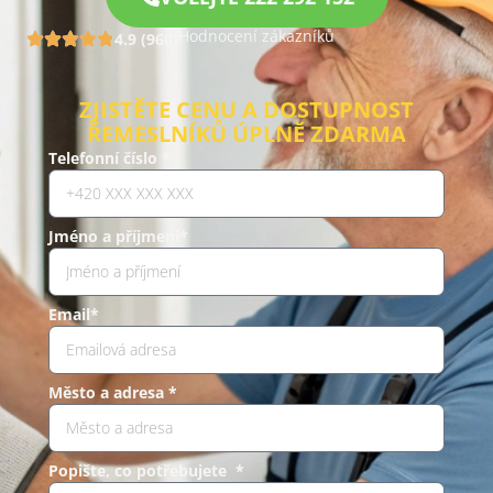
Hodnocení zákazníků
4.9 (960)
ZJISTĚTE CENU A DOSTUPNOST
ŘEMESLNÍKŮ ÚPLNĚ ZDARMA
Telefonní číslo *
Jméno a příjmení*
Email*
Město a adresa *
Popište, co potřebujete *