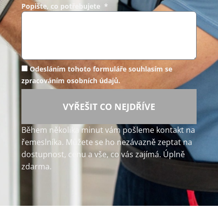
Popište, co potřebujete *
Odesláním tohoto formuláře souhlasím se
zpracováním osobních údajů.
VYŘEŠIT CO NEJDŘÍVE
Během několika minut vám pošleme kontakt na
řemeslníka. Můžete se ho nezávazně zeptat na
dostupnost, cenu a vše, co vás zajímá. Úplně
zdarma.