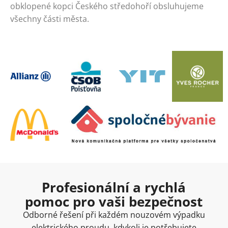
obklopené kopci Českého středohoří obsluhujeme
všechny části města.
Profesionální a rychlá
pomoc pro vaši bezpečnost
Odborné řešení při každém nouzovém výpadku
elektrického proudu, kdykoli je potřebujete