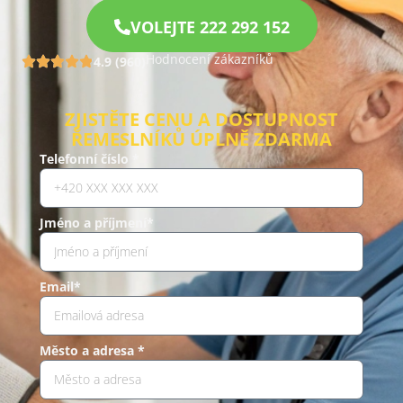
VOLEJTE 222 292 152
Hodnocení zákazníků
4.9 (960)
ZJISTĚTE CENU A DOSTUPNOST
ŘEMESLNÍKŮ ÚPLNĚ ZDARMA
Telefonní číslo *
Jméno a příjmení*
Email*
Město a adresa *