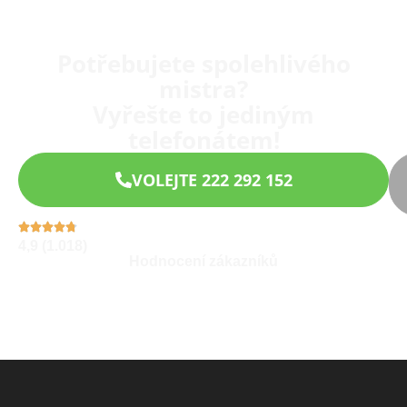
Potřebujete spolehlivého
mistra?
Vyřešte to jediným
telefonátem!
VOLEJTE 222 292 152
4,9 (1.018)
Hodnocení zákazníků