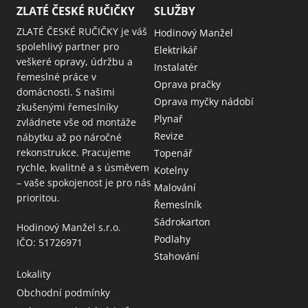
ZLATÉ ČESKÉ RUČIČKY
SLUŽBY
ZLATÉ ČESKÉ RUČIČKY je váš
Hodinový Manžel
spolehlivý partner pro
Elektrikář
veškeré opravy, údržbu a
Instalatér
řemeslné práce v
Oprava pračky
domácnosti. S našimi
Oprava myčky nádobí
zkušenými řemeslníky
Plynař
zvládnete vše od montáže
Revize
nábytku až po náročné
rekonstrukce. Pracujeme
Topenář
rychle, kvalitně a s úsměvem
Kotelny
– vaše spokojenost je pro nás
Malování
prioritou.
Řemeslník
Sádrokarton
Hodinový Manžel s.r.o.
Podlahy
IČO: 51726971
Stahování
Lokality
Obchodní podmínky