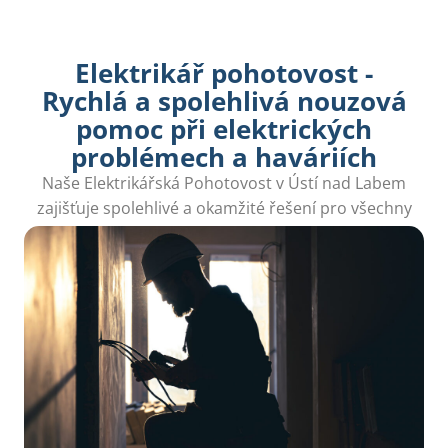
Elektrikář pohotovost -
Rychlá a spolehlivá nouzová
pomoc při elektrických
problémech a haváriích
Naše Elektrikářská Pohotovost v Ústí nad Labem
zajišťuje spolehlivé a okamžité řešení pro všechny
vaše elektrické problémy.