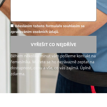
Odesláním tohoto formuláře souhlasím se
zpracováním osobních údajů.
VYŘEŠIT CO NEJDŘÍVE
Během několika minut vám pošleme kontakt na
řemeslníka. Můžete se ho nezávazně zeptat na
dostupnost, cenu a vše, co vás zajímá. Úplně
zdarma.