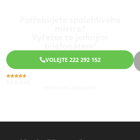
Potřebujete spolehlivého
mistra?
Vyřešte to jediným
telefonátem!
VOLEJTE 222 292 152
4,9 (1.018)
Hodnocení zákazníků