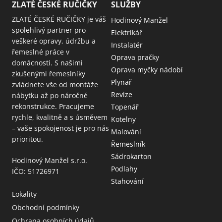
ZLATÉ ČESKÉ RUČIČKY
SLUŽBY
ZLATÉ ČESKÉ RUČIČKY je váš
Hodinový Manžel
spolehlivý partner pro
Elektrikář
veškeré opravy, údržbu a
Instalatér
řemeslné práce v
Oprava pračky
domácnosti. S našimi
Oprava myčky nádobí
zkušenými řemeslníky
Plynař
zvládnete vše od montáže
Revize
nábytku až po náročné
rekonstrukce. Pracujeme
Topenář
rychle, kvalitně a s úsměvem
Kotelny
– vaše spokojenost je pro nás
Malování
prioritou.
Řemeslník
Sádrokarton
Hodinový Manžel s.r.o.
Podlahy
IČO: 51726971
Stahování
Lokality
Obchodní podmínky
Ochrana osobních údajů