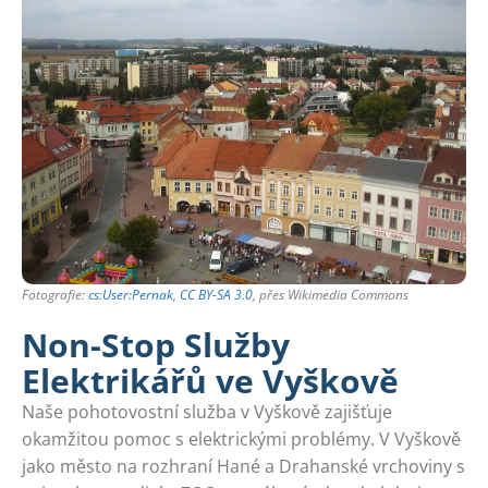
Fotografie:
cs:User:Pernak
,
CC BY-SA 3.0
, přes Wikimedia Commons
Non-Stop Služby
Elektrikářů ve Vyškově
Naše pohotovostní služba v Vyškově zajišťuje
okamžitou pomoc s elektrickými problémy. V Vyškově
jako město na rozhraní Hané a Drahanské vrchoviny s