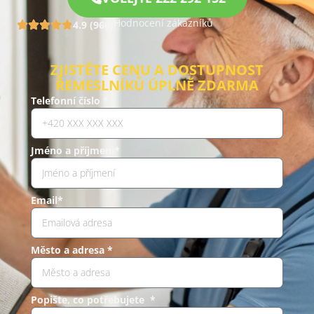
Hodnocení zákazníků
4.9 (960)
ZJISTĚTE CENU A DOSTUPNOST
ŘEMESLNÍKŮ ÚPLNĚ ZDARMA
Telefonní číslo *
Jméno a příjmení*
Email*
Město a adresa *
Popište, co potřebujete *