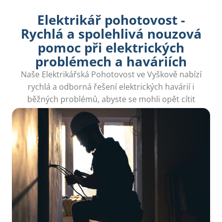
Elektrikář pohotovost -
Rychlá a spolehlivá nouzová
pomoc při elektrických
problémech a haváriích
Naše Elektrikářská Pohotovost ve Vyškově nabízí
rychlá a odborná řešení elektrických havárií i
běžných problémů, abyste se mohli opět cítit
bezpečně.