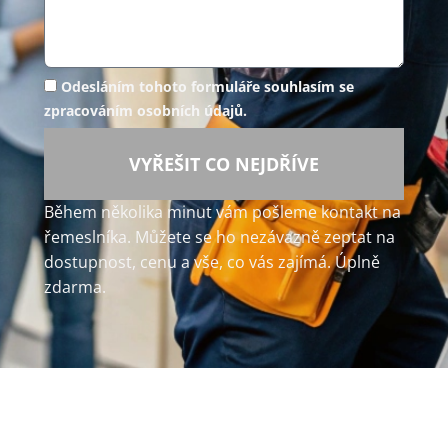
Odesláním tohoto formuláře souhlasím se
zpracováním osobních údajů.
VYŘEŠIT CO NEJDŘÍVE
Během několika minut vám pošleme kontakt na
řemeslníka. Můžete se ho nezávazně zeptat na
dostupnost, cenu a vše, co vás zajímá. Úplně
zdarma.