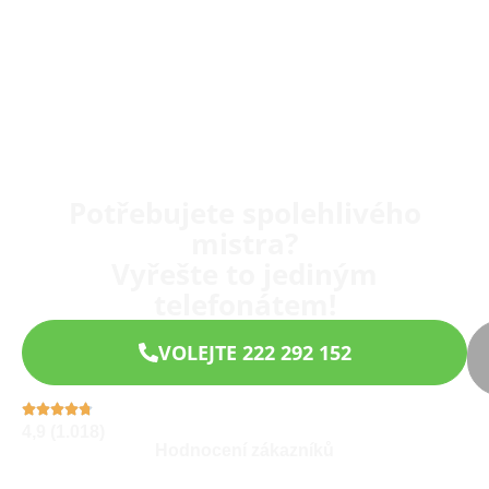
Potřebujete spolehlivého
mistra?
Vyřešte to jediným
telefonátem!
VOLEJTE 222 292 152
4,9 (1.018)
Hodnocení zákazníků