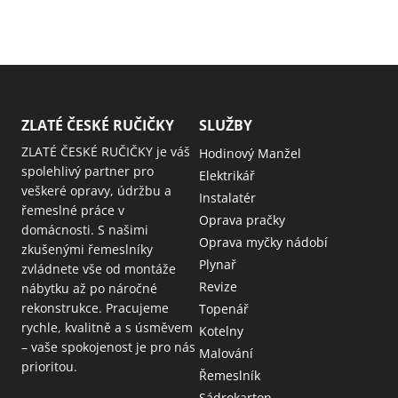
ZLATÉ ČESKÉ RUČIČKY
SLUŽBY
ZLATÉ ČESKÉ RUČIČKY je váš
Hodinový Manžel
spolehlivý partner pro
Elektrikář
veškeré opravy, údržbu a
Instalatér
řemeslné práce v
Oprava pračky
domácnosti. S našimi
Oprava myčky nádobí
zkušenými řemeslníky
Plynař
zvládnete vše od montáže
Revize
nábytku až po náročné
rekonstrukce. Pracujeme
Topenář
rychle, kvalitně a s úsměvem
Kotelny
– vaše spokojenost je pro nás
Malování
prioritou.
Řemeslník
Sádrokarton