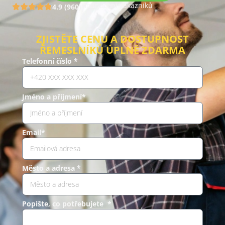
Hodnocení zákazníků
4.9 (960)
ZJISTĚTE CENU A DOSTUPNOST
ŘEMESLNÍKŮ ÚPLNĚ ZDARMA
Telefonní číslo *
Jméno a příjmení*
Email*
Město a adresa *
Popište, co potřebujete *