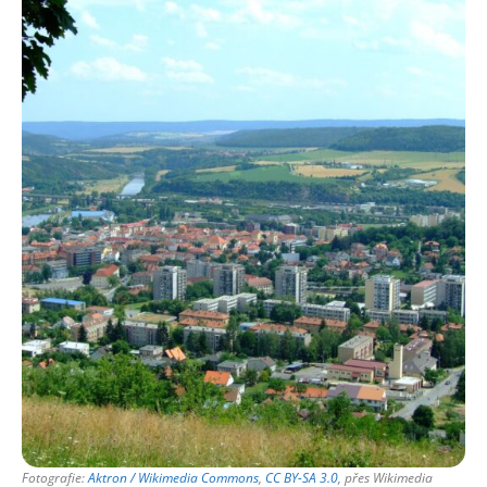
Fotografie:
Aktron / Wikimedia Commons
,
CC BY-SA 3.0
, přes Wikimedia