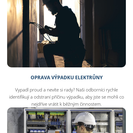
OPRAVA VÝPADKU ELEKTRŮNY
Vypadl proud a nevíte si rady? Naši odborníci rychle
identifikují a odstraní příčinu výpadku, aby jste se mohli co
nejdříve vrátit k běžným činnostem.