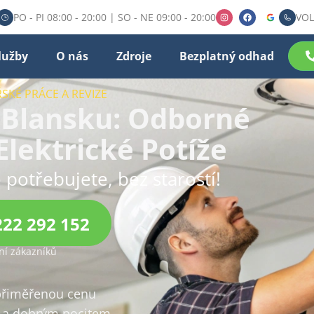
PO - PI 08:00 - 20:00 | SO - NE 09:00 - 20:00
VOL
lužby
O nás
Zdroje
Bezplatný odhad
SKÉ PRÁCE A REVIZE
v Blansku: Odborné
Elektrické Potíže
 potřebujete, bez starostí!
222 292 152
í zákazníků
 přiměřenou cenu
a dobrým pocitem