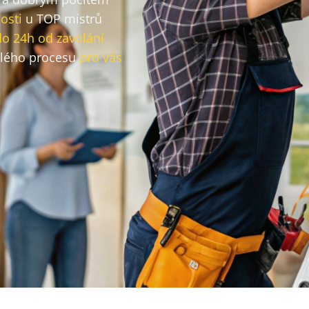
osti
u TOP mistrů
do 24h od zavolání
lého procesu
pro vás