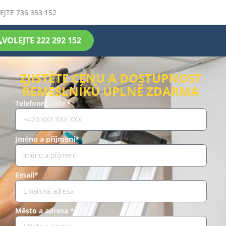
EJTE 736 353 152
VOLEJTE 222 292 152
ZJISTĚTE CENU A DOSTUPNOST
ŘEMESLNÍKŮ ÚPLNĚ ZDARMA
Telefonní číslo *
Jméno a příjmení*
Email*
Město a adresa *