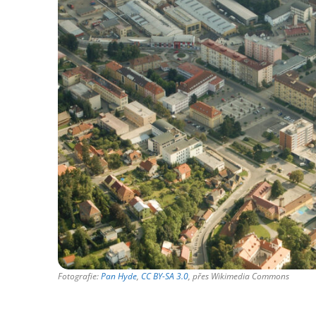
Fotografie:
Pan Hyde
,
CC BY-SA 3.0
, přes Wikimedia Commons