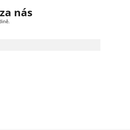
 za nás
dině.