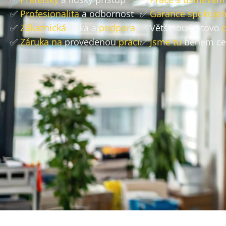
✅
Profesionalita
a odbornost
✅
Garance spokojen
✅
Zákaznická
linka a
podpora
✅ Většinou hotovo
✅
Záruka na
provedenou
práci
✅
Jsme tu
během ce