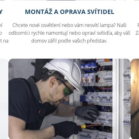
Y
MONTÁŽ A OPRAVA SVÍTIDEL
ní
Chcete nové osvětlení nebo vám nesvítí lampa? Naši
o
odborníci rychle namontují nebo opraví svítidla, aby váš
Z
t na
domov zářil podle vašich představ.