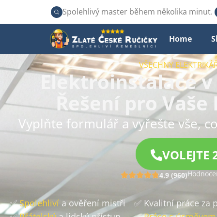
Spolehlivý master během několika minut.
Home
S
VŠECHNY ELEKTRIKÁŘ
Elektroinstalace 
Řešení pro Vaše 
Vyplňte formulář a vyřešte vše, co
VOLEJTE 
Hodnocen
4.9 (960)
✅
Spolehliví
a ověření mistři
✅ Kvalitní práce za
✅
Přátelský
a lidský přístup
✅
Práce s úsměvem