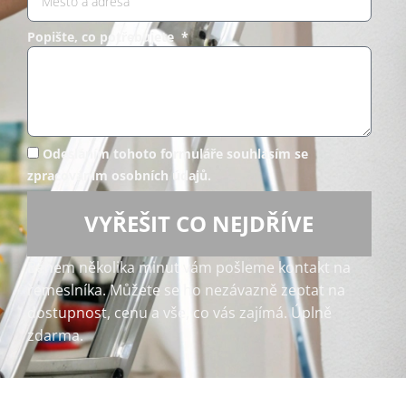
Popište, co potřebujete *
Odesláním tohoto formuláře souhlasím se
zpracováním osobních údajů.
VYŘEŠIT CO NEJDŘÍVE
Během několika minut vám pošleme kontakt na
řemeslníka. Můžete se ho nezávazně zeptat na
dostupnost, cenu a vše, co vás zajímá. Úplně
zdarma.