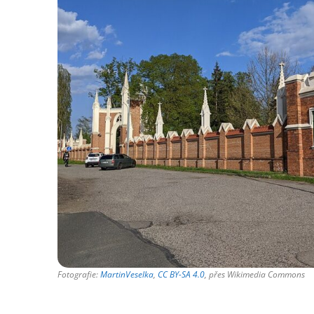
Fotografie:
MartinVeselka
,
CC BY-SA 4.0
, přes Wikimedia Commons