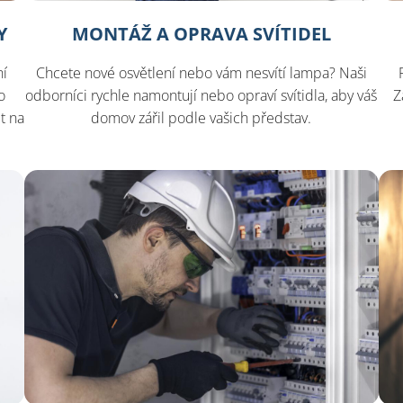
Y
MONTÁŽ A OPRAVA SVÍTIDEL
ní
Chcete nové osvětlení nebo vám nesvítí lampa? Naši
o
odborníci rychle namontují nebo opraví svítidla, aby váš
Z
t na
domov zářil podle vašich představ.