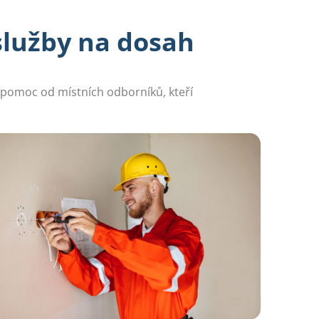
služby na dosah
e pomoc od místních odborníků, kteří