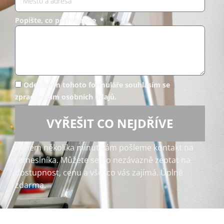
Popište, co potřebujete *
Odesláním tohoto formuláře souhlasím se
zpracováním osobních údajů.
VYŘEŠIT CO NEJDŘÍVE
Během několika minut vám pošleme kontakt na
řemeslníka. Můžete se ho nezávazně zeptat na
dostupnost, cenu a vše, co vás zajímá. Úplně
zdarma.