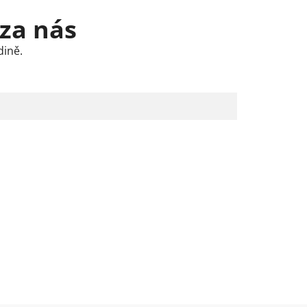
 za nás
dině.