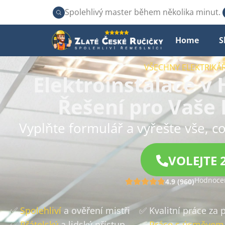
Spolehlivý master během několika minut.
Home
S
VŠECHNY ELEKTRIKÁŘ
Elektroinstalace v
Řešení pro Vaše 
Vyplňte formulář a vyřešte vše, co
VOLEJTE 
Hodnocen
4.9 (960)
✅
Spolehliví
a ověření mistři
✅ Kvalitní práce za
✅
Přátelský
a lidský přístup
✅
Práce s úsměvem