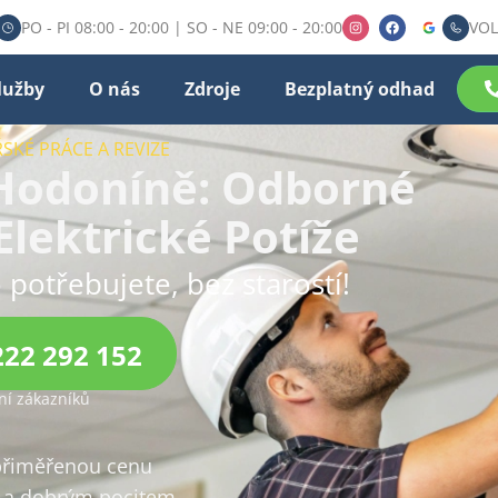
PO - PI 08:00 - 20:00 | SO - NE 09:00 - 20:00
VOL
lužby
O nás
Zdroje
Bezplatný odhad
SKÉ PRÁCE A REVIZE
 Hodoníně: Odborné
Elektrické Potíže
 potřebujete, bez starostí!
222 292 152
í zákazníků
 přiměřenou cenu
a dobrým pocitem