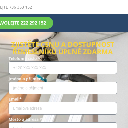
EJTE 736 353 152
VOLEJTE 222 292 152
ZJISTĚTE CENU A DOSTUPNOST
ŘEMESLNÍKŮ ÚPLNĚ ZDARMA
Telefonní číslo *
Jméno a příjmení*
Email*
Město a adresa *