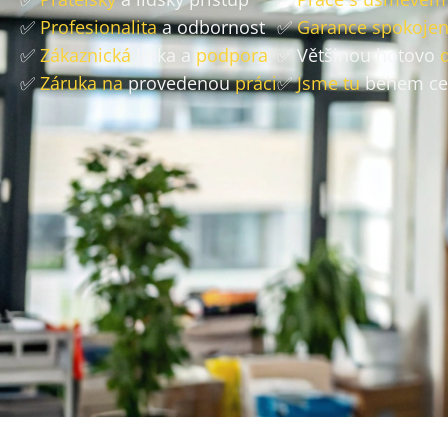
✅
Profesionalita
a odbornost
✅
Garance spokojen
✅
Zákaznická
linka a
podpora
✅ Většinou hotovo
✅
Záruka na
provedenou
práci
✅
Jsme tu
během ce