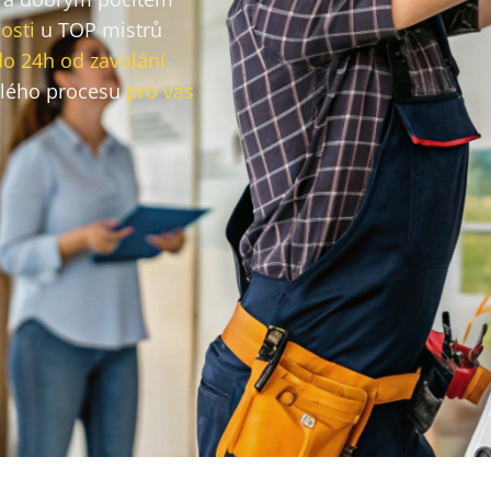
osti
u TOP mistrů
do 24h od zavolání
lého procesu
pro vás