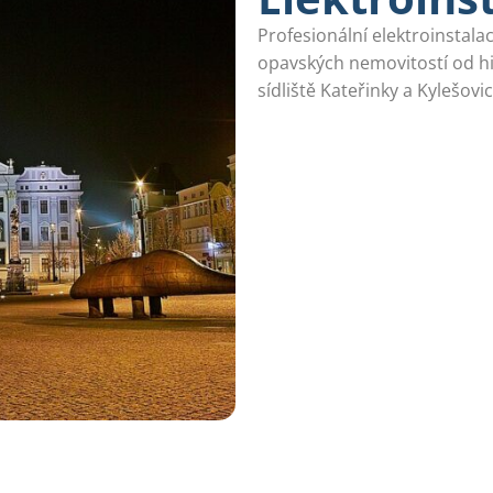
Profesionální elektroinstal
opavských nemovitostí od h
sídliště Kateřinky a Kylešo