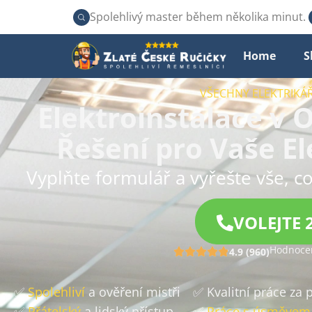
Spolehlivý master během několika minut.
Home
S
VŠECHNY ELEKTRIKÁŘ
Elektroinstalace v 
Řešení pro Vaše E
Vyplňte formulář a vyřešte vše, co
VOLEJTE 
Hodnocen
4.9 (960)
✅
Spolehliví
a ověření mistři
✅ Kvalitní práce za
✅
Přátelský
a lidský přístup
✅
Práce s úsměvem