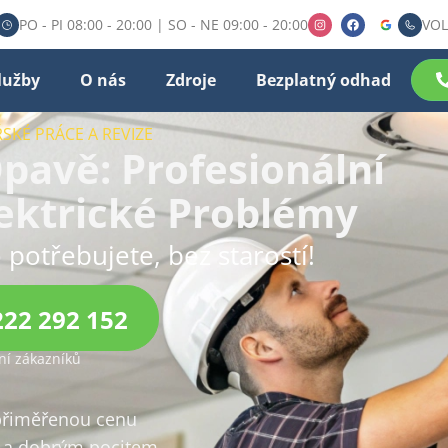
PO - PI 08:00 - 20:00 | SO - NE 09:00 - 20:00
VOL
lužby
O nás
Zdroje
Bezplatný odhad
SKÉ PRÁCE A REVIZE
Opavě: Profesionální
lektrické Problémy
 potřebujete, bez starostí!
222 292 152
í zákazníků
 přiměřenou cenu
a dobrým pocitem