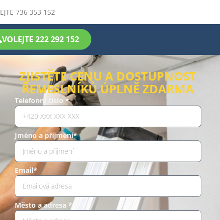
EJTE 736 353 152
VOLEJTE 222 292 152
ZJISTĚTE CENU A DOSTUPNOST
ŘEMESLNÍKŮ ÚPLNĚ ZDARMA
Telefonní číslo *
Jméno a příjmení*
Email*
Město a adresa *