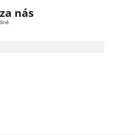
 za nás
dině.