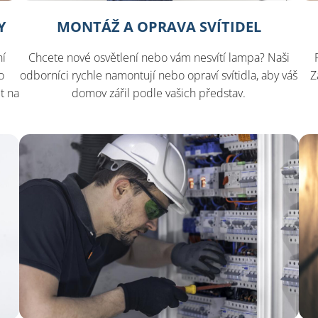
Y
MONTÁŽ A OPRAVA SVÍTIDEL
ní
Chcete nové osvětlení nebo vám nesvítí lampa? Naši
o
odborníci rychle namontují nebo opraví svítidla, aby váš
Z
t na
domov zářil podle vašich představ.