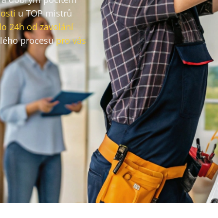
osti
u TOP mistrů
do 24h od zavolání
lého procesu
pro vás