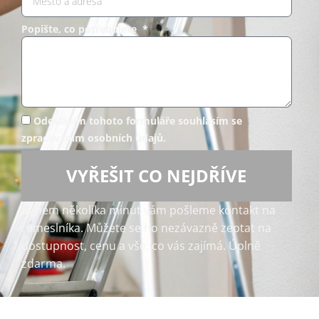
Popište, co potřebujete *
Odesláním tohoto formuláře souhlasím se
zpracováním osobních údajů.
VYŘEŠIT CO NEJDŘÍVE
Během několika minut vám pošleme kontakt na
řemeslníka. Můžete se ho nezávazně zeptat na
dostupnost, cenu a vše, co vás zajímá. Úplně
zdarma.