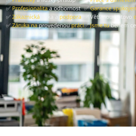
✅
Profesionalita
a odbornost
✅
Garance spokojen
✅
Zákaznická
linka a
podpora
✅ Většinou hotovo
✅
Záruka na
provedenou
práci
✅
Jsme tu
během ce