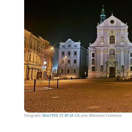
Fotografie:
Mols1950
,
CC BY-SA 3.0
, přes Wikimedia Commons