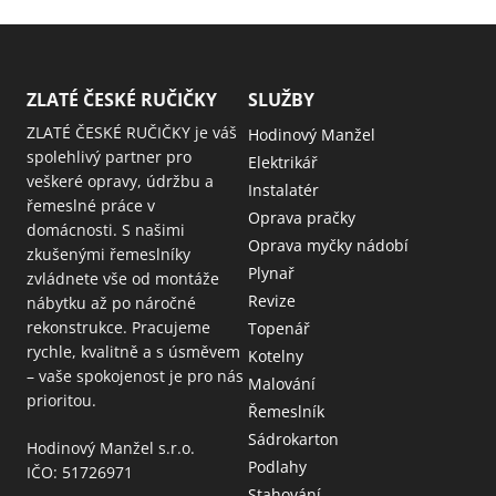
ZLATÉ ČESKÉ RUČIČKY
SLUŽBY
ZLATÉ ČESKÉ RUČIČKY je váš
Hodinový Manžel
spolehlivý partner pro
Elektrikář
veškeré opravy, údržbu a
Instalatér
řemeslné práce v
Oprava pračky
domácnosti. S našimi
Oprava myčky nádobí
zkušenými řemeslníky
Plynař
zvládnete vše od montáže
Revize
nábytku až po náročné
rekonstrukce. Pracujeme
Topenář
rychle, kvalitně a s úsměvem
Kotelny
– vaše spokojenost je pro nás
Malování
prioritou.
Řemeslník
Sádrokarton
Hodinový Manžel s.r.o.
Podlahy
IČO: 51726971
Stahování