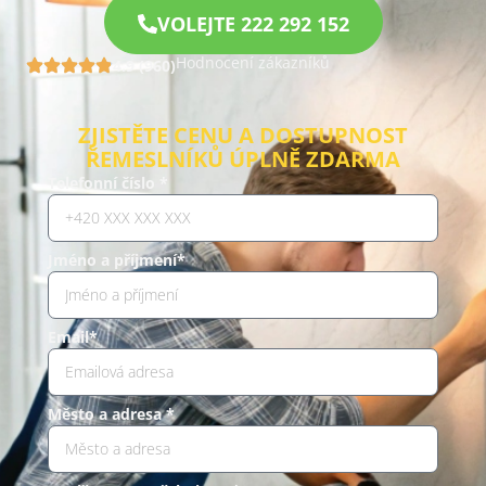
VOLEJTE 222 292 152
Hodnocení zákazníků
4.9 (960)
ZJISTĚTE CENU A DOSTUPNOST
ŘEMESLNÍKŮ ÚPLNĚ ZDARMA
Telefonní číslo *
Jméno a příjmení*
Email*
Město a adresa *