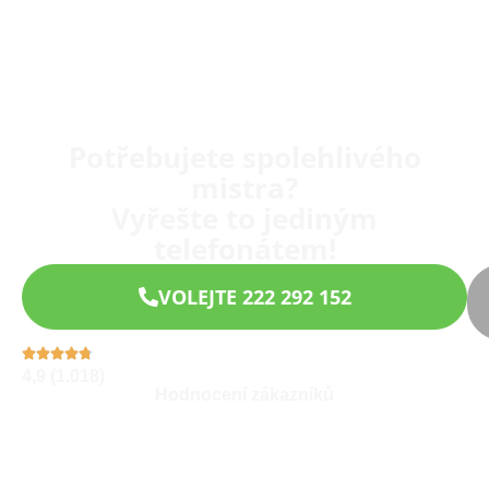
Potřebujete spolehlivého
mistra?
Vyřešte to jediným
telefonátem!
VOLEJTE 222 292 152
4,9 (1.018)
Hodnocení zákazníků