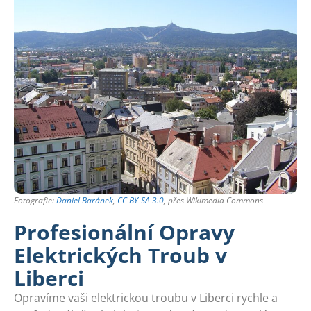
Fotografie:
Daniel Baránek
,
CC BY-SA 3.0
, přes Wikimedia Commons
Profesionální Opravy
Elektrických Troub v
Liberci
Opravíme vaši elektrickou troubu v Liberci rychle a