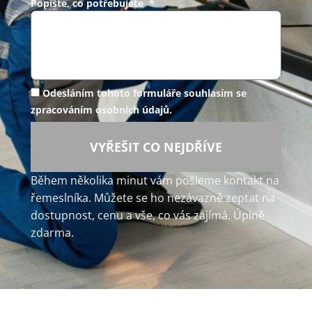
Popište, co potřebujete *
Odesláním tohoto formuláře souhlasím se
zpracováním osobních údajů.
VYŘEŠIT CO NEJDŘÍVE
Během několika minut vám pošleme kontakt na
řemeslníka. Můžete se ho nezávazně zeptat na
dostupnost, cenu a vše, co vás zajímá. Úplně
zdarma.