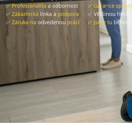
✅
Profesionalita
a odbornost
✅
Garance spokoj
✅
Zákaznická
linka a
podpora
✅ Většinou hoto
✅
Záruka na
odvedenou
práci
✅
Jsme tu
během 