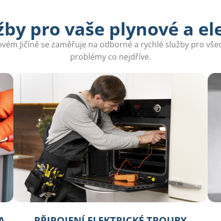
by pro vaše plynové a el
vém Jičíně se zaměřuje na odborné a rychlé služby pro všech
problémy co nejdříve.
A
PŘIPOJENÍ ELEKTRICKÉ TROUBY