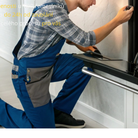
enosti
u TOP řemeslníků
vo
do 24h od zavolání
celého procesu
pro vás