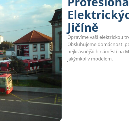
Profesioná
Elektrick
Jičíně
Opravíme vaši elektrickou tr
Obsluhujeme domácnosti po 
nejkrásnějších náměstí na 
jakýmkoliv modelem.