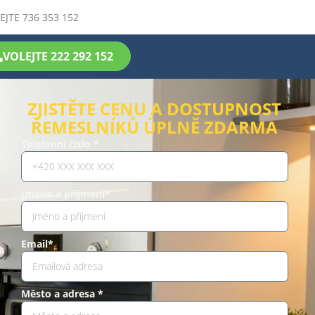
EJTE 736 353 152
VOLEJTE 222 292 152
ZJISTĚTE CENU A DOSTUPNOST
ŘEMESLNÍKŮ ÚPLNĚ ZDARMA
Telefonní číslo *
Jméno a příjmení*
Email*
Město a adresa *