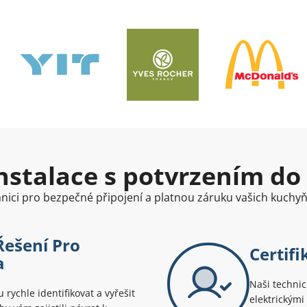
nstalace s potvrzením do
chnici pro bezpečné připojení a platnou záruku vašich kuchy
Řešení Pro
Certifi
a
Naši technici
 rychle identifikovat a vyřešit
elektrickými