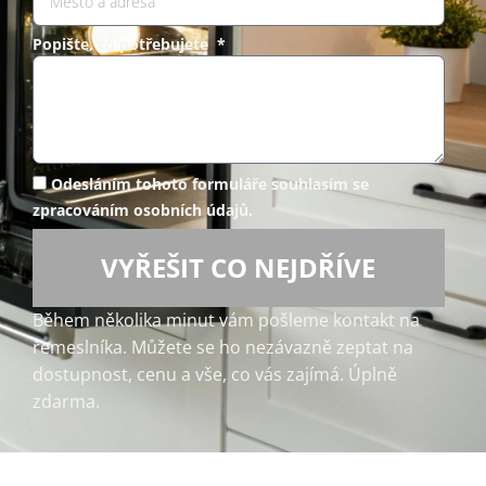
Popište, co potřebujete *
Odesláním tohoto formuláře souhlasím se
zpracováním osobních údajů.
VYŘEŠIT CO NEJDŘÍVE
Během několika minut vám pošleme kontakt na
řemeslníka. Můžete se ho nezávazně zeptat na
dostupnost, cenu a vše, co vás zajímá. Úplně
zdarma.