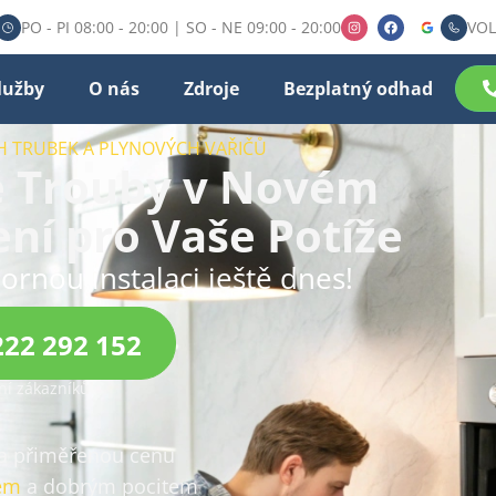
PO - PI 08:00 - 20:00 | SO - NE 09:00 - 20:00
VOL
lužby
O nás
Zdroje
Bezplatný odhad
H TRUBEK A PLYNOVÝCH VAŘIČŮ
é Trouby v Novém
ení pro Vaše Potíže
ornou instalaci ještě dnes!
222 292 152
í zákazníků
za přiměřenou cenu
em
a dobrým pocitem