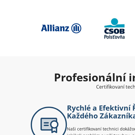
Profesionální i
Certifikovaní te
Rychlé a Efektivní 
Každého Zákazník
Naši certifikovaní technici dokážou