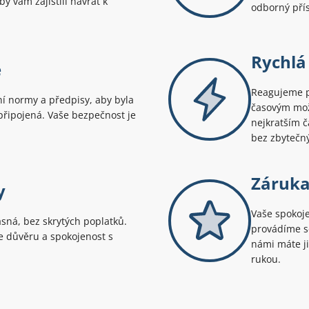
by vám zajistili návrat k
odborný přís
Rychlá
e
Reagujeme p
 normy a předpisy, aby byla
časovým možn
řipojená. Vaše bezpečnost je
nejkratším č
bez zbytečn
Záruka
y
Vaše spokoje
asná, bez skrytých poplatků.
provádíme se
uje důvěru a spokojenost s
námi máte ji
rukou.