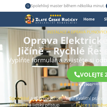
Spolehlivý master během několika minut.
Home
S
INSTALACE A OPRAVA PLYNOVÝC
Oprava Elektrick
Jičíně – Rychlé Řeš
Vyplňte formulář a zajistěte si odb
VOLEJTE 
Hodnocen
4.9 (960)
✅
Spolehliví
a ověření řemeslníci
✅ Kvalitní práce 
✅
Přátelský
a lidský přístup
✅
Práce s úsměv