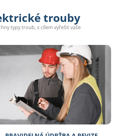
ektrické trouby
ny typy troub, s cílem vyřešit vaše
PRAVIDELNÁ ÚDRŽBA A REVIZE