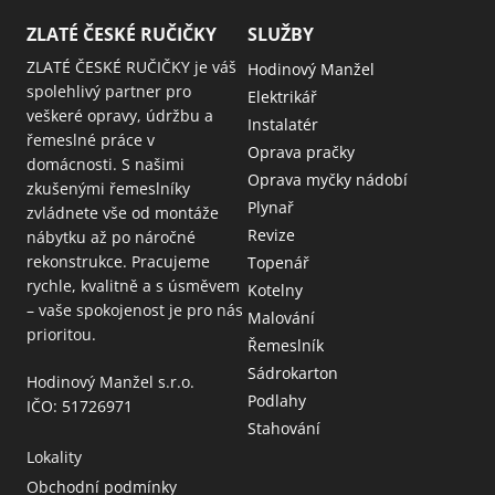
ZLATÉ ČESKÉ RUČIČKY
SLUŽBY
ZLATÉ ČESKÉ RUČIČKY je váš
Hodinový Manžel
spolehlivý partner pro
Elektrikář
veškeré opravy, údržbu a
Instalatér
řemeslné práce v
Oprava pračky
domácnosti. S našimi
Oprava myčky nádobí
zkušenými řemeslníky
Plynař
zvládnete vše od montáže
Revize
nábytku až po náročné
rekonstrukce. Pracujeme
Topenář
rychle, kvalitně a s úsměvem
Kotelny
– vaše spokojenost je pro nás
Malování
prioritou.
Řemeslník
Sádrokarton
Hodinový Manžel s.r.o.
Podlahy
IČO: 51726971
Stahování
Lokality
Obchodní podmínky