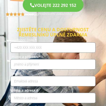
VOLEJTE 222 292 152
Hodnocení zákazníků
4.9 (960)
ZJISTĚTE CENU A DOSTUPNOST
ŘEMESLNÍKŮ ÚPLNĚ ZDARMA
Telefonní číslo *
Jméno a příjmení*
Email*
Město a adresa *