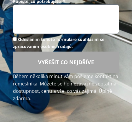
Popište, co potřebujete *
Odesláním tohoto formuláře souhlasím se
zpracováním osobních údajů.
VYŘEŠIT CO NEJDŘÍVE
Během několika minut vám pošleme kontakt na
řemeslníka. Můžete se ho nezávazně zeptat na
dostupnost, cenu a vše, co vás zajímá. Úplně
zdarma.