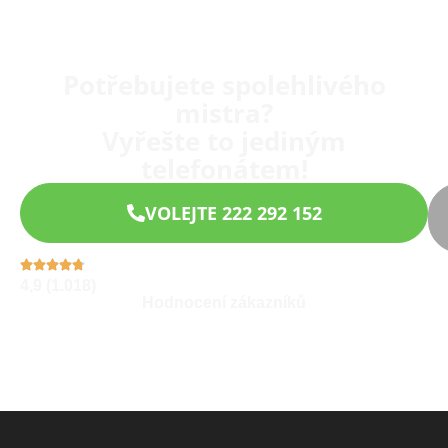
Potřebujete spolehlivého
mistra?
Vyřešte to jediným
telefonátem!
VOLEJTE 222 292 152
4,9 (1.018)
Hodnocení zákazníků