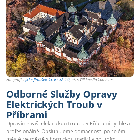
Fotografie:
Jirka Jiroušek
,
CC BY-SA 4.0
, přes Wikimedia Commons
Odborné Služby Opravy
Elektrických Troub v
Příbrami
Opravíme vaši elektrickou troubu v Příbrami rychle a
profesionálně. Obsluhujeme domácnosti po celém
městě, ve městě s hornickou tradicí a poutním