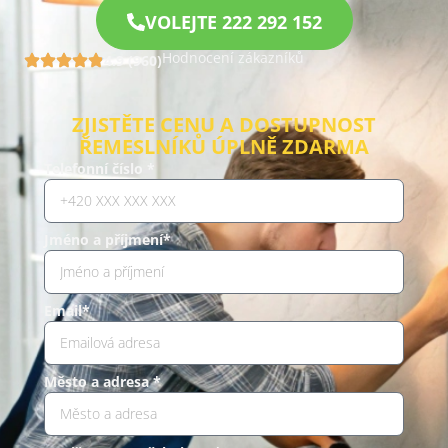
VOLEJTE 222 292 152
Hodnocení zákazníků
4.9 (960)
ZJISTĚTE CENU A DOSTUPNOST
ŘEMESLNÍKŮ ÚPLNĚ ZDARMA
Telefonní číslo *
Jméno a příjmení*
Email*
Město a adresa *