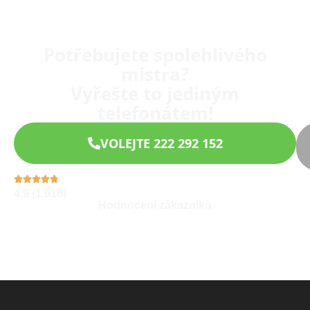
Potřebujete spolehlivého
mistra?
Vyřešte to jediným
telefonátem!
VOLEJTE 222 292 152
4,9 (1.018)
Hodnocení zákazníků