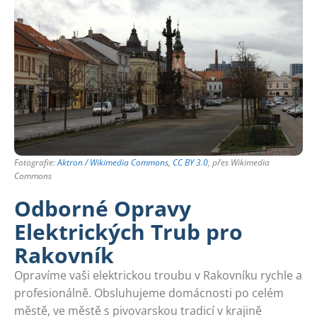
Fotografie:
Aktron / Wikimedia Commons
,
CC BY 3.0
, přes Wikimedia
Commons
Odborné Opravy
Elektrických Trub pro
Rakovník
Opravíme vaši elektrickou troubu v Rakovníku rychle a
profesionálně. Obsluhujeme domácnosti po celém
městě, ve městě s pivovarskou tradicí v krajině