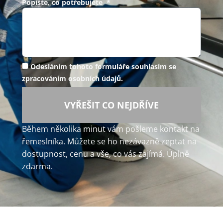
Popište, co potřebujete *
Odesláním tohoto formuláře souhlasím se
zpracováním osobních údajů.
VYŘEŠIT CO NEJDŘÍVE
Během několika minut vám pošleme kontakt na
řemeslníka. Můžete se ho nezávazně zeptat na
dostupnost, cenu a vše, co vás zajímá. Úplně
zdarma.