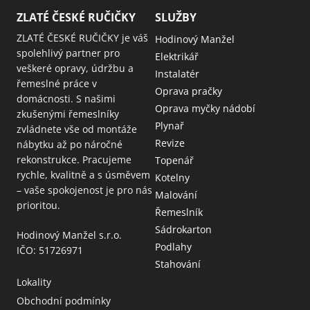
ZLATÉ ČESKÉ RUČIČKY
SLUŽBY
ZLATÉ ČESKÉ RUČIČKY je váš
Hodinový Manžel
spolehlivý partner pro
Elektrikář
veškeré opravy, údržbu a
Instalatér
řemeslné práce v
Oprava pračky
domácnosti. S našimi
Oprava myčky nádobí
zkušenými řemeslníky
Plynař
zvládnete vše od montáže
Revize
nábytku až po náročné
rekonstrukce. Pracujeme
Topenář
rychle, kvalitně a s úsměvem
Kotelny
– vaše spokojenost je pro nás
Malování
prioritou.
Řemeslník
Sádrokarton
Hodinový Manžel s.r.o.
Podlahy
IČO: 51726971
Stahování
Lokality
Obchodní podmínky