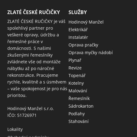
ZLATÉ ČESKÉ RUČIČKY
SLUŽBY
ZLATÉ ČESKÉ RUČIČKY je váš
Hodinový Manžel
spolehlivý partner pro
Elektrikář
veškeré opravy, údržbu a
Instalatér
řemeslné práce v
Oprava pračky
domácnosti. S našimi
Oprava myčky nádobí
zkušenými řemeslníky
Plynař
zvládnete vše od montáže
Revize
nábytku až po náročné
rekonstrukce. Pracujeme
Topenář
rychle, kvalitně a s úsměvem
Kotelny
– vaše spokojenost je pro nás
Malování
prioritou.
Řemeslník
Sádrokarton
Hodinový Manžel s.r.o.
Podlahy
IČO: 51726971
Stahování
Lokality