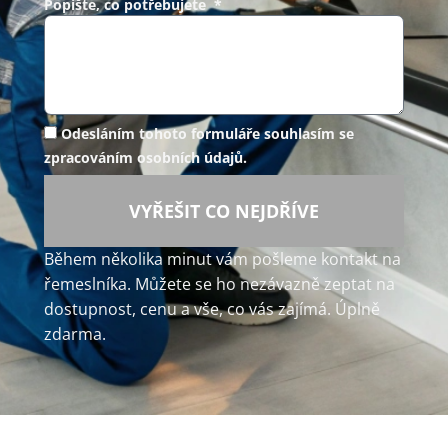
Popište, co potřebujete *
Odesláním tohoto formuláře souhlasím se
zpracováním osobních údajů.
VYŘEŠIT CO NEJDŘÍVE
Během několika minut vám pošleme kontakt na
řemeslníka. Můžete se ho nezávazně zeptat na
dostupnost, cenu a vše, co vás zajímá. Úplně
zdarma.