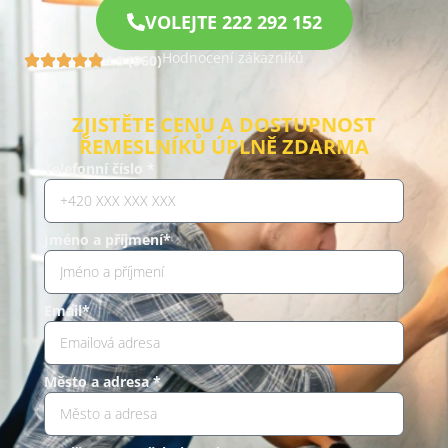
VOLEJTE 222 292 152
Hodnocení zákazníků
4.9 (960)
ZJISTĚTE CENU A DOSTUPNOST
ŘEMESLNÍKŮ ÚPLNĚ ZDARMA
Telefonní číslo *
Jméno a příjmení*
Email*
Město a adresa *