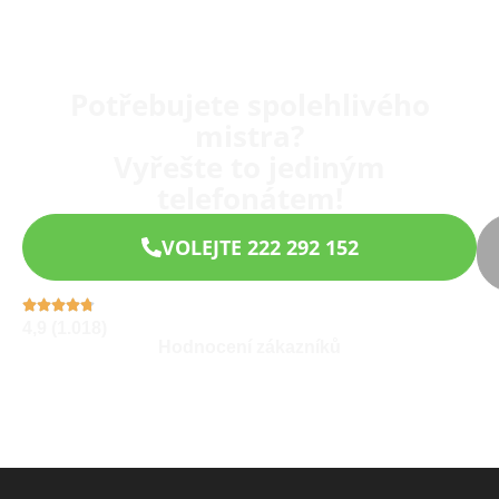
Potřebujete spolehlivého
mistra?
Vyřešte to jediným
telefonátem!
VOLEJTE 222 292 152
4,9 (1.018)
Hodnocení zákazníků