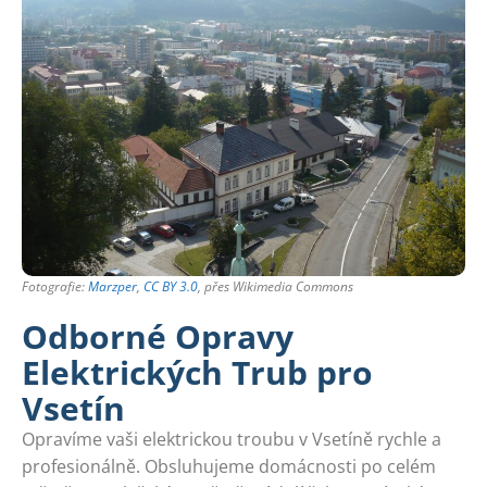
Fotografie:
Marzper
,
CC BY 3.0
, přes Wikimedia Commons
Odborné Opravy
Elektrických Trub pro
Vsetín
Opravíme vaši elektrickou troubu v Vsetíně rychle a
profesionálně. Obsluhujeme domácnosti po celém