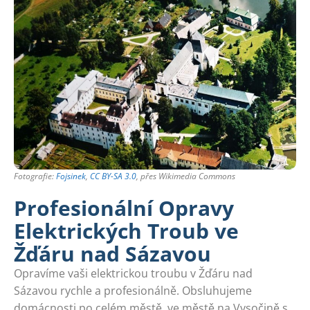
Fotografie:
Fojsinek
,
CC BY-SA 3.0
, přes Wikimedia Commons
Profesionální Opravy
Elektrických Troub ve
Žďáru nad Sázavou
Opravíme vaši elektrickou troubu v Žďáru nad
Sázavou rychle a profesionálně. Obsluhujeme
domácnosti po celém městě, ve městě na Vysočině s