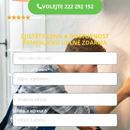
VOLEJTE 222 292 152
Hodnocení zákazníků
4.9 (960)
ZJISTĚTE CENU A DOSTUPNOST
ŘEMESLNÍKŮ ÚPLNĚ ZDARMA
Telefonní číslo *
Jméno a příjmení*
Email*
Město a adresa *