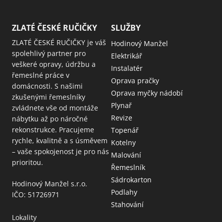
ZLATÉ ČESKÉ RUČIČKY
SLUŽBY
ZLATÉ ČESKÉ RUČIČKY je váš
Hodinový Manžel
spolehlivý partner pro
Elektrikář
veškeré opravy, údržbu a
Instalatér
řemeslné práce v
Oprava pračky
domácnosti. S našimi
Oprava myčky nádobí
zkušenými řemeslníky
Plynař
zvládnete vše od montáže
Revize
nábytku až po náročné
rekonstrukce. Pracujeme
Topenář
rychle, kvalitně a s úsměvem
Kotelny
– vaše spokojenost je pro nás
Malování
prioritou.
Řemeslník
Sádrokarton
Hodinový Manžel s.r.o.
Podlahy
IČO: 51726971
Stahování
Lokality