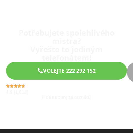
Potřebujete spolehlivého
mistra?
Vyřešte to jediným
telefonátem!
VOLEJTE 222 292 152
4,9 (1.018)
Hodnocení zákazníků