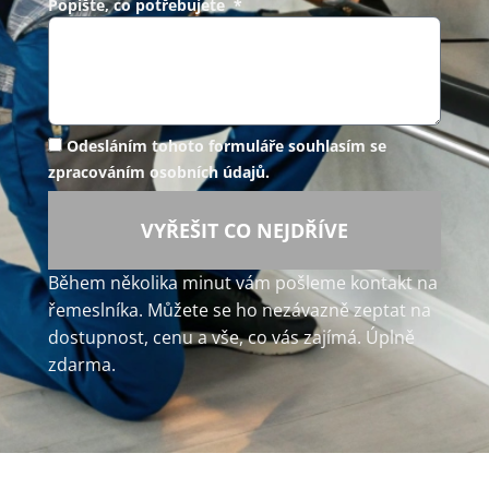
Popište, co potřebujete *
Odesláním tohoto formuláře souhlasím se
zpracováním osobních údajů.
VYŘEŠIT CO NEJDŘÍVE
Během několika minut vám pošleme kontakt na
řemeslníka. Můžete se ho nezávazně zeptat na
dostupnost, cenu a vše, co vás zajímá. Úplně
zdarma.