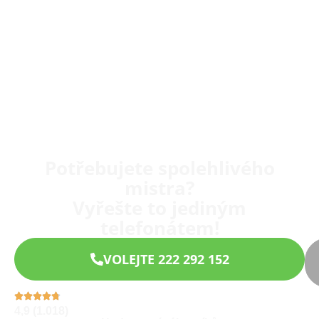
Potřebujete spolehlivého
mistra?
Vyřešte to jediným
telefonátem!
VOLEJTE 222 292 152
4,9 (1.018)