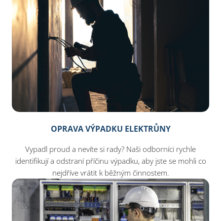
OPRAVA VÝPADKU ELEKTRŮNY
Vypadl proud a nevíte si rady? Naši odborníci rychle
identifikují a odstraní příčinu výpadku, aby jste se mohli co
nejdříve vrátit k běžným činnostem.