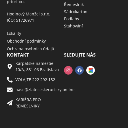
prioritou.
Řemeslník
Sádrokarton
Hodinový Manžel s.r.o.
Podlahy
IČO: 51726971
Stahování
Lokality
Obchodní podmínky
Ochrana osobních údajů
KONTAKT
SLEDUJTE NÁS
Karpatské námestie
10/A, 831 06 Bratislava
VOLAJTE 222 292 152
nase@zlateceskerucicky.online
KARIÉRA PRO
ŘEMESLNÍKY