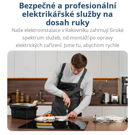
Bezpečné a profesionální
elektrikářské služby na
dosah ruky
Naše elektroinstalace v Rakovníku zahrnují široké
spektrum služeb, od montáží po opravy
elektrických zařízení. Jsme tu, abychom rychle
řešili vaše potřeby.