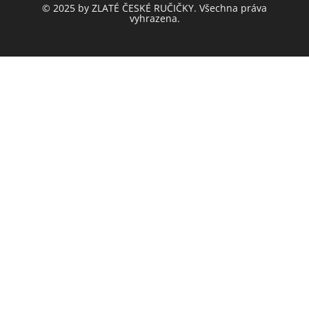
© 2025 by ZLATÉ ČESKÉ RUČIČKY. Všechna práva
vyhrazena.