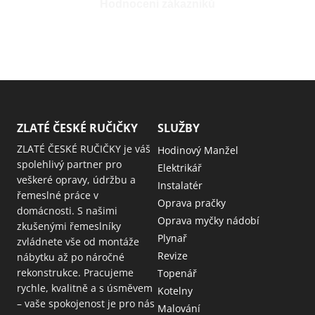
Hodnocení zákazníků
ZLATÉ ČESKÉ RUČIČKY
SLUŽBY
ZLATÉ ČESKÉ RUČIČKY je váš
Hodinový Manžel
spolehlivý partner pro
Elektrikář
veškeré opravy, údržbu a
Instalatér
řemeslné práce v
Oprava pračky
domácnosti. S našimi
Oprava myčky nádobí
zkušenými řemeslníky
Plynař
zvládnete vše od montáže
Revize
nábytku až po náročné
rekonstrukce. Pracujeme
Topenář
rychle, kvalitně a s úsměvem
Kotelny
– vaše spokojenost je pro nás
Malování