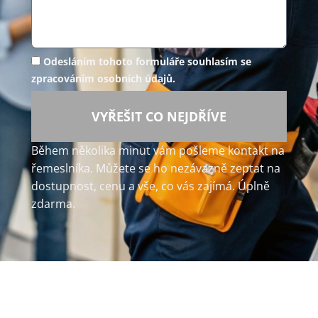
Odesláním tohoto formuláře souhlasím se
zpracováním osobních údajů.
VYŘEŠIT CO NEJDŘÍVE
Během několika minut vám pošleme kontakt na
řemeslníka. Můžete se ho nezávazně zeptat na
dostupnost, cenu a vše, co vás zajímá. Úplně
zdarma.