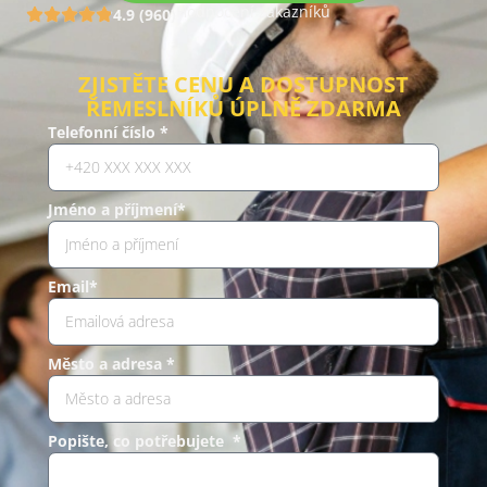
Hodnocení zákazníků
4.9 (960)
ZJISTĚTE CENU A DOSTUPNOST
ŘEMESLNÍKŮ ÚPLNĚ ZDARMA
Telefonní číslo *
Jméno a příjmení*
Email*
Město a adresa *
Popište, co potřebujete *