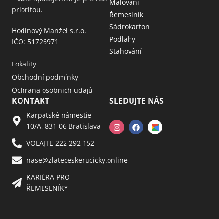
Malování
prioritou.
Řemeslník
Sádrokarton
Hodinový Manžel s.r.o.
Podlahy
IČO: 51726971
Stahování
Lokality
Obchodní podmínky
Ochrana osobních údajů
KONTAKT
SLEDUJTE NÁS
Karpatské námestie
10/A, 831 06 Bratislava
VOLAJTE 222 292 152
nase@zlateceskerucicky.online
KARIÉRA PRO
ŘEMESLNÍKY