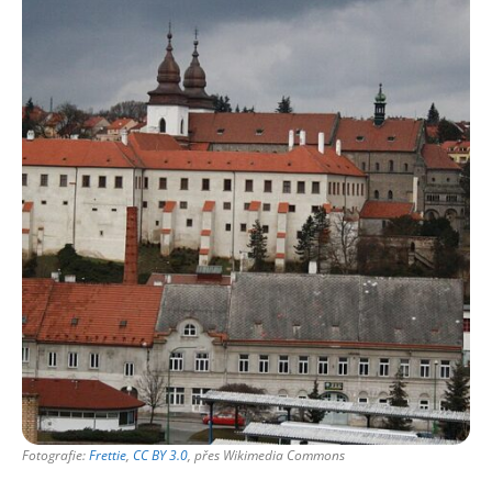
Fotografie:
Frettie
,
CC BY 3.0
, přes Wikimedia Commons