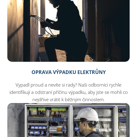
OPRAVA VÝPADKU ELEKTRŮNY
Vypadl proud a nevíte si rady? Naši odborníci rychle
identifikují a odstraní příčinu výpadku, aby jste se mohli co
nejdříve vrátit k běžným činnostem.