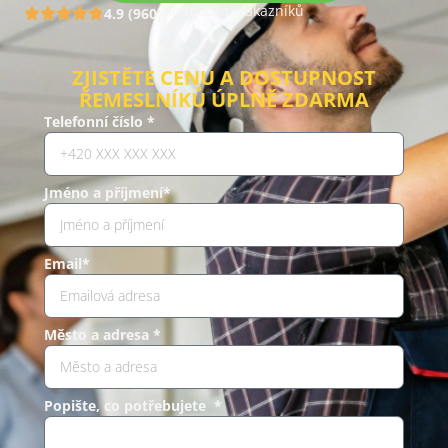
Hodnocení zákazníků
4.9 (960)
ZJISTĚTE CENU A DOSTUPNOST
ŘEMESLNÍKŮ ÚPLNĚ ZDARMA
Telefonní číslo *
Jméno a příjmení*
Email*
Město a adresa *
Popište, co potřebujete *