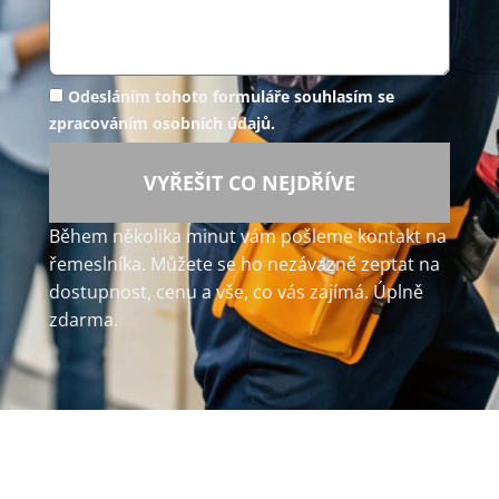
Odesláním tohoto formuláře souhlasím se
zpracováním osobních údajů.
VYŘEŠIT CO NEJDŘÍVE
Během několika minut vám pošleme kontakt na
řemeslníka. Můžete se ho nezávazně zeptat na
dostupnost, cenu a vše, co vás zajímá. Úplně
zdarma.