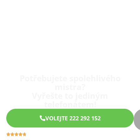
Potřebujete spolehlivého
mistra?
Vyřešte to jediným
telefonátem!
VOLEJTE 222 292 152