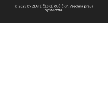
© 2025 by ZLATÉ ČESKÉ RUČIČKY. Všechna práva
vyhrazena.