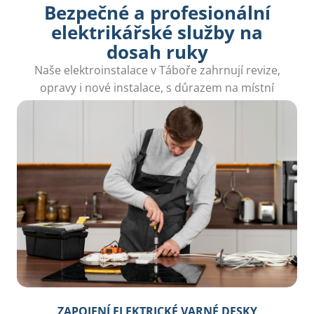
Bezpečné a profesionální
elektrikářské služby na
dosah ruky
Naše elektroinstalace v Táboře zahrnují revize,
opravy i nové instalace, s důrazem na místní
znalosti a rychlé řešení elektrických problémů.
ZAPOJENÍ ELEKTRICKÉ VARNÉ DESKY