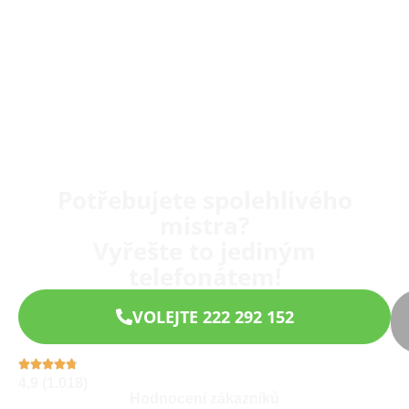
Potřebujete spolehlivého
mistra?
Vyřešte to jediným
telefonátem!
VOLEJTE 222 292 152
4,9 (1.018)
Hodnocení zákazníků