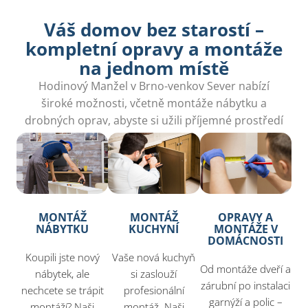
Váš domov bez starostí –
kompletní opravy a montáže
na jednom místě
Hodinový Manžel v Brno-venkov Sever nabízí
široké možnosti, včetně montáže nábytku a
drobných oprav, abyste si užili příjemné prostředí
bez stresu.
MONTÁŽ
MONTÁŽ
OPRAVY A
NÁBYTKU
KUCHYNÍ
MONTÁŽE V
DOMÁCNOSTI
Koupili jste nový
Vaše nová kuchyň
Od montáže dveří a
nábytek, ale
si zaslouží
zárubní po instalaci
nechcete se trápit
profesionální
garnýží a polic –
montáží? Naši
montáž. Naši