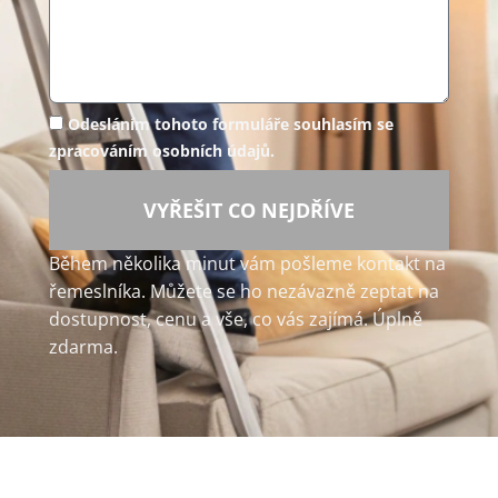
Odesláním tohoto formuláře souhlasím se
zpracováním osobních údajů.
VYŘEŠIT CO NEJDŘÍVE
Během několika minut vám pošleme kontakt na
řemeslníka. Můžete se ho nezávazně zeptat na
dostupnost, cenu a vše, co vás zajímá. Úplně
zdarma.