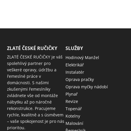
ZLATÉ ČESKÉ RUČIČKY
SLUŽBY
ZLATÉ ČESKÉ RUČIČKY je váš
Hodinový Manžel
spolehlivý partner pro
Elektrikář
veškeré opravy, údržbu a
Instalatér
řemeslné práce v
Oprava pračky
domácnosti. S našimi
Oprava myčky nádobí
zkušenými řemeslníky
Plynař
zvládnete vše od montáže
Revize
nábytku až po náročné
rekonstrukce. Pracujeme
Topenář
rychle, kvalitně a s úsměvem
Kotelny
– vaše spokojenost je pro nás
Malování
prioritou.
Řemeslník