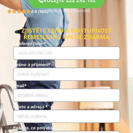
VOLEJTE 222 292 152
Hodnocení zákazníků
4.9 (960)
ZJISTĚTE CENU A DOSTUPNOST
ŘEMESLNÍKŮ ÚPLNĚ ZDARMA
Telefonní číslo *
Jméno a příjmení*
Email*
Město a adresa *
Popište, co potřebujete *