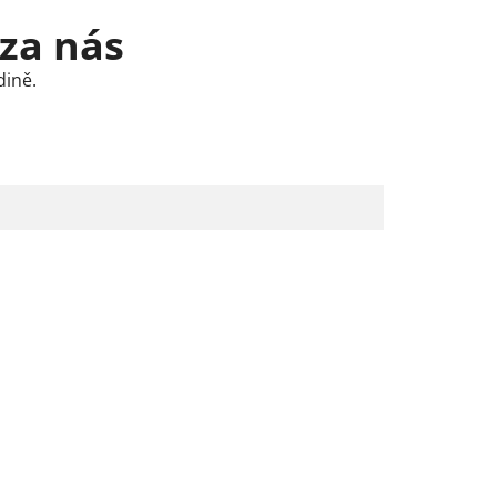
 za nás
dině.