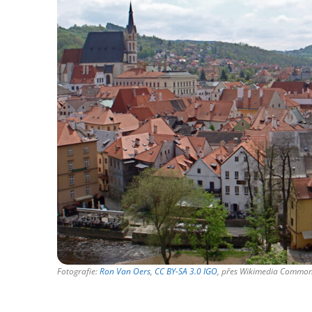
Fotografie:
Ron Van Oers
,
CC BY-SA 3.0 IGO
, přes Wikimedia Commo