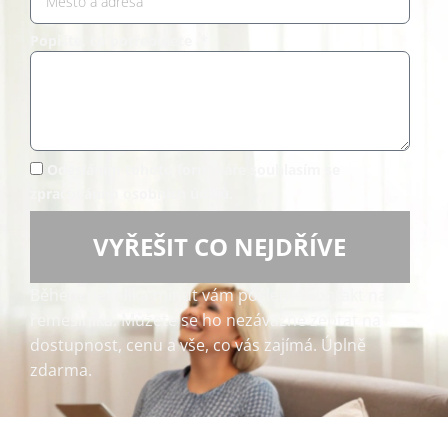
Popište, co potřebujete *
Odesláním tohoto formuláře souhlasím se
zpracováním osobních údajů.
VYŘEŠIT CO NEJDŘÍVE
Během několika minut vám pošleme kontakt na
řemeslníka. Můžete se ho nezávazně zeptat na
dostupnost, cenu a vše, co vás zajímá. Úplně
zdarma.