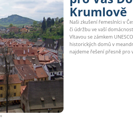
Krumlově
Naši zkušení řemeslníci v Č
či údržbu ve vaší domácnos
Vltavou se zámkem UNESCO, 
historických domů v meandru
najdeme řešení přesně pro v
ns