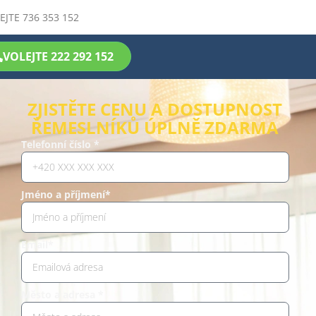
EJTE 736 353 152
VOLEJTE 222 292 152
ZJISTĚTE CENU A DOSTUPNOST
ŘEMESLNÍKŮ ÚPLNĚ ZDARMA
Telefonní číslo *
Jméno a příjmení*
Email*
Město a adresa *