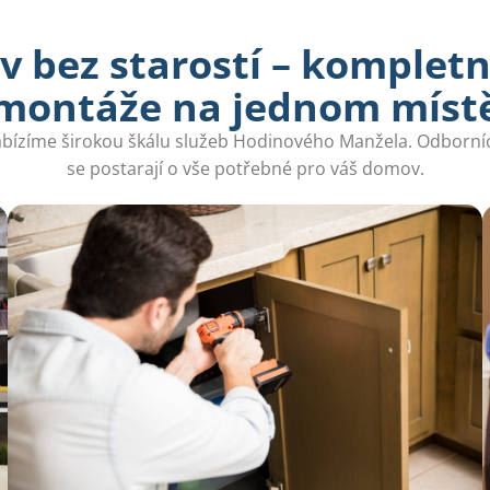
 bez starostí – kompletn
montáže na jednom míst
bízíme širokou škálu služeb Hodinového Manžela. Odborníc
se postarají o vše potřebné pro váš domov.