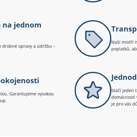
b na jednom
Transp
Naši mistři 
 drobné opravy a údržbu –
poplatků, aby
Jednod
pokojenosti
Stačí jeden 
ritou. Garantujeme vysokou
domácnosti v
tup.
je pro vás dů