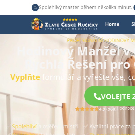
Spolehlivý master během několika minut.
Home
S
PROFESIONÁLNÍ HODINOVÝ M
Hodinový Manžel v
Rychlá Řešení pro
Vyplňte
formulář a vyřešte vše, co
VOLEJTE 
Hodnocen
4.9 (960)
✅
Spolehliví
a ověření mistři
✅ Kvalitní práce za
✅
Přátelský
a lidský přístup
✅
Práce s úsměvem