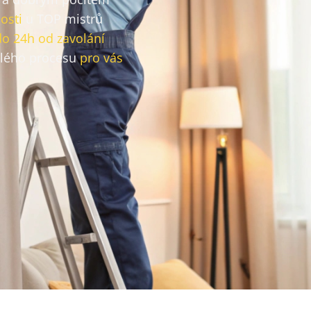
osti
u TOP mistrů
do 24h od zavolání
lého procesu
pro vás