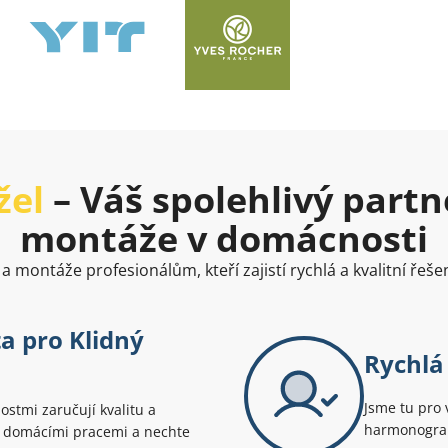
žel
– Váš spolehlivý partn
montáže v domácnosti
a montáže profesionálům, kteří zajistí rychlá a kvalitní řešen
ta pro Klidný
Rychlá 
Jsme tu pro 
stmi zaručují kvalitu a
harmonogram
i s domácími pracemi a nechte