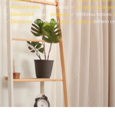
✅
Profesionalita
a odbornost
✅
Garance spokojen
✅
Zákaznická
linka a
podpora
✅ Většinou hotovo
✅
Záruka na
provedenou
práci
✅
Jsme tu
během ce