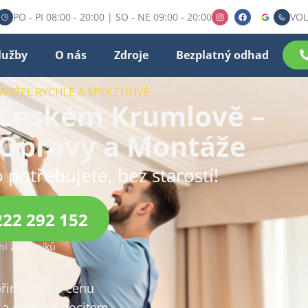
PO - PI 08:00 - 20:00 | SO - NE 09:00 - 20:00
VOL
lužby
O nás
Zdroje
Bezplatný odhad
ANŽEL RYCHLE A SPOLEHLIVĚ
 Českém Krumlově –
 Opravy a Montáže
 potřebujete, bez starostí!
222 292 152
í zákazníků
 přiměřenou cenu
a dobrým pocitem