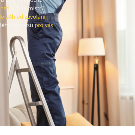
osti
u TOP mistrů
do 24h od zavolání
lého procesu
pro vás