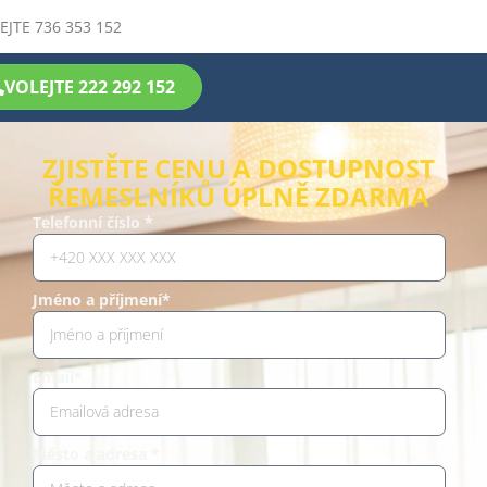
EJTE 736 353 152
VOLEJTE 222 292 152
ZJISTĚTE CENU A DOSTUPNOST
ŘEMESLNÍKŮ ÚPLNĚ ZDARMA
Telefonní číslo *
Jméno a příjmení*
Email*
Město a adresa *