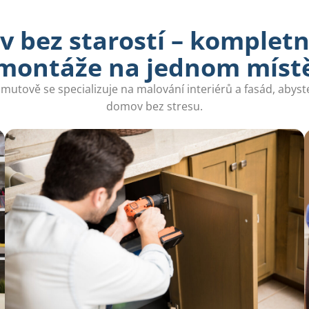
 bez starostí – kompletn
montáže na jednom míst
tově se specializuje na malování interiérů a fasád, abyste s
domov bez stresu.