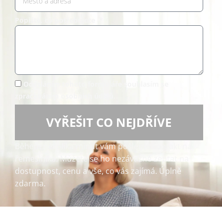
Popište, co potřebujete *
Odesláním tohoto formuláře souhlasím se
zpracováním osobních údajů.
VYŘEŠIT CO NEJDŘÍVE
Během několika minut vám pošleme kontakt na
řemeslníka. Můžete se ho nezávazně zeptat na
dostupnost, cenu a vše, co vás zajímá. Úplně
zdarma.