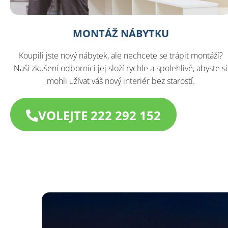
MONTÁŽ NÁBYTKU
Koupili jste nový nábytek, ale nechcete se trápit montáží?
Naši zkušení odborníci jej složí rychle a spolehlivě, abyste si
mohli užívat váš nový interiér bez starostí.
VOLEJTE 222 292 152