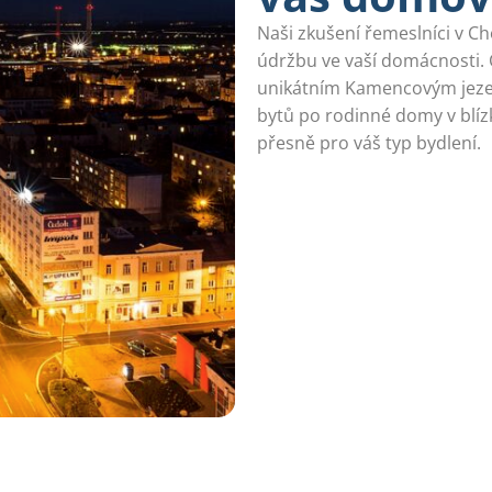
Naši zkušení řemeslníci v Ch
údržbu ve vaší domácnosti.
unikátním Kamencovým jezer
bytů po rodinné domy v blí
přesně pro váš typ bydlení.