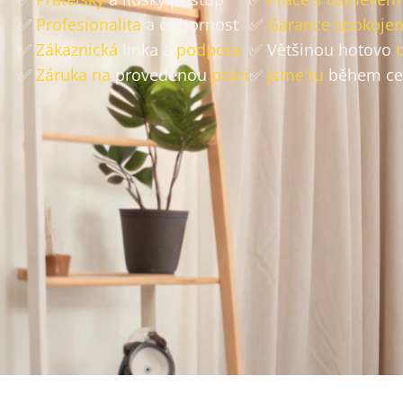
✅
Profesionalita
a odbornost
✅
Garance spokojen
✅
Zákaznická
linka a
podpora
✅ Většinou hotovo
✅
Záruka na
provedenou
práci
✅
Jsme tu
během ce