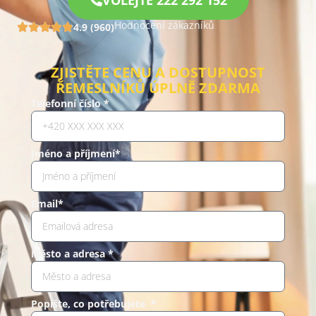
VOLEJTE 222 292 152
Hodnocení zákazníků
4.9 (960)
ZJISTĚTE CENU A DOSTUPNOST
ŘEMESLNÍKŮ ÚPLNĚ ZDARMA
Telefonní číslo *
Jméno a příjmení*
Email*
Město a adresa *
Popište, co potřebujete *