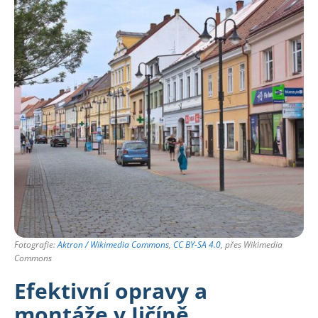
Fotografie:
Aktron / Wikimedia Commons
,
CC BY-SA 4.0
, přes Wikimedia
Commons
Efektivní opravy a
montáže v Jičíně