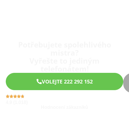
Potřebujete spolehlivého
mistra?
Vyřešte to jediným
telefonátem!
VOLEJTE 222 292 152
4,9 (1.018)
Hodnocení zákazníků