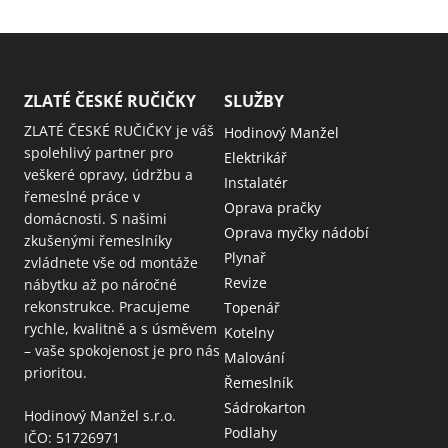
ZLATÉ ČESKÉ RUČIČKY
SLUŽBY
ZLATÉ ČESKÉ RUČIČKY je váš
Hodinový Manžel
spolehlivý partner pro
Elektrikář
veškeré opravy, údržbu a
Instalatér
řemeslné práce v
Oprava pračky
domácnosti. S našimi
Oprava myčky nádobí
zkušenými řemeslníky
Plynař
zvládnete vše od montáže
Revize
nábytku až po náročné
rekonstrukce. Pracujeme
Topenář
rychle, kvalitně a s úsměvem
Kotelny
– vaše spokojenost je pro nás
Malování
prioritou.
Řemeslník
Sádrokarton
Hodinový Manžel s.r.o.
Podlahy
IČO: 51726971