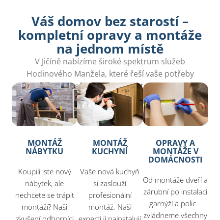
Váš domov bez starostí –
kompletní opravy a montáže
na jednom místě
V Jičíně nabízíme široké spektrum služeb
Hodinového Manžela, které řeší vaše potřeby
rychle a efektivně. Nechte to na nás.
MONTÁŽ
MONTÁŽ
OPRAVY A
NÁBYTKU
KUCHYNÍ
MONTÁŽE V
DOMÁCNOSTI
Koupili jste nový
Vaše nová kuchyň
Od montáže dveří a
nábytek, ale
si zaslouží
zárubní po instalaci
nechcete se trápit
profesionální
garnýží a polic –
montáží? Naši
montáž. Naši
zvládneme všechny
zkušení odborníci
experti ji nainstalují