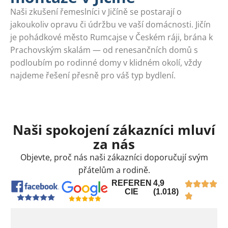
Naši zkušení řemeslníci v Jičíně se postarají o
jakoukoliv opravu či údržbu ve vaší domácnosti. Jičín
je pohádkové město Rumcajse v Českém ráji, brána k
Prachovským skalám — od renesančních domů s
podloubím po rodinné domy v klidném okolí, vždy
najdeme řešení přesně pro váš typ bydlení.
Naši spokojení zákazníci mluví
za nás
Objevte, proč nás naši zákazníci doporučují svým
přátelům a rodině.
REFEREN
4,9
CIE
(1.018)