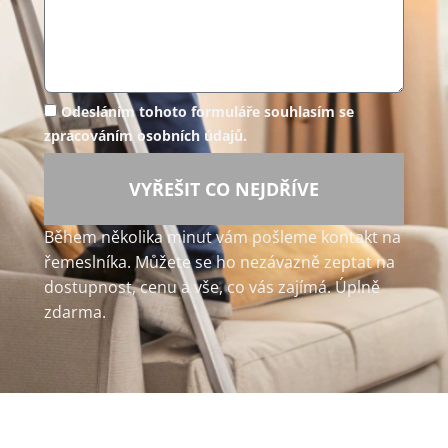
Odesláním tohoto formuláře souhlasím se
zpracováním osobních údajů.
VYŘEŠIT CO NEJDŘÍVE
Během několika minut vám pošleme kontakt na
řemeslníka. Můžete se ho nezávazně zeptat na
dostupnost, cenu a vše, co vás zajímá. Úplně
zdarma.