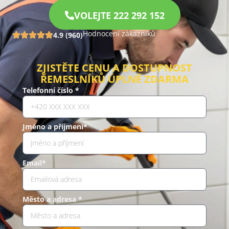
VOLEJTE 222 292 152
Hodnocení zákazníků
4.9 (960)
ZJISTĚTE CENU A DOSTUPNOST
ŘEMESLNÍKŮ ÚPLNĚ ZDARMA
Telefonní číslo *
Jméno a příjmení*
Email*
Město a adresa *