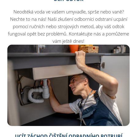
Neodtéká voda ve vašem umyvadle, sprše nebo vaně?
Nechte to na nás! Naši zkušení odborníci odstraní ucpání
pomocí ručních nebo strojových metod, aby váš odtok
fungoval opět bez problémů. Kontaktujte nás a pomůžeme
vám ještě dnes!​
UCÍT ZÁCHOD ČIŠTĚNÍ ODPADNÍHO POTRUBÍ