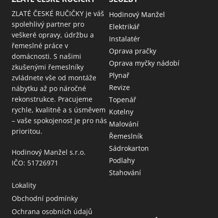
ZLATÉ ČESKÉ RUČIČKY je váš
Hodinový Manžel
spolehlivý partner pro
Elektrikář
veškeré opravy, údržbu a
Instalatér
řemeslné práce v
Oprava pračky
domácnosti. S našimi
Oprava myčky nádobí
zkušenými řemeslníky
Plynař
zvládnete vše od montáže
Revize
nábytku až po náročné
rekonstrukce. Pracujeme
Topenář
rychle, kvalitně a s úsměvem
Kotelny
– vaše spokojenost je pro nás
Malování
prioritou.
Řemeslník
Sádrokarton
Hodinový Manžel s.r.o.
Podlahy
IČO: 51726971
Stahování
Lokality
Obchodní podmínky
Ochrana osobních údajů