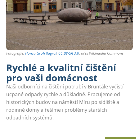
Fotografie:
Honza Groh (Jagro)
,
CC BY-SA 3.0
, přes Wikimedia Commons
Rychlé a kvalitní čištění
pro vaši domácnost
Naši odborníci na čištění potrubí v Bruntále vyčistí
ucpané odpady rychle a důkladně. Pracujeme od
historických budov na náměstí Míru po sídliště a
rodinné domy a řešíme i problémy starších
odpadních systémů.