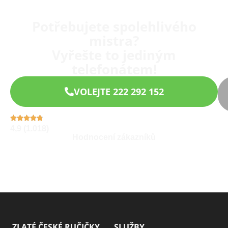
Potřebujete spolehlivého
mistra?
Vyřešte to jediným
telefonátem!
VOLEJTE 222 292 152
4,9 (1.018)
Hodnocení zákazníků
ZLATÉ ČESKÉ RUČIČKY
SLUŽBY