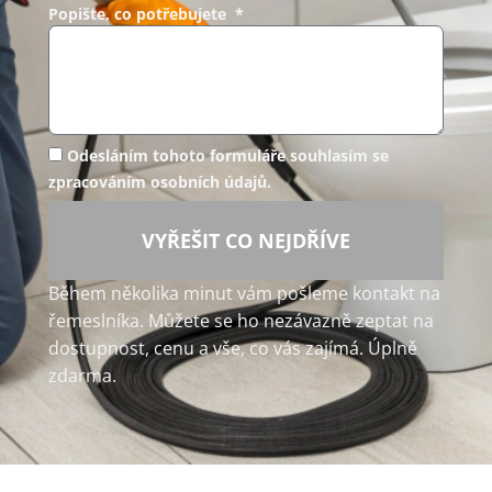
Popište, co potřebujete *
Odesláním tohoto formuláře souhlasím se
zpracováním osobních údajů.
VYŘEŠIT CO NEJDŘÍVE
Během několika minut vám pošleme kontakt na
řemeslníka. Můžete se ho nezávazně zeptat na
dostupnost, cenu a vše, co vás zajímá. Úplně
zdarma.