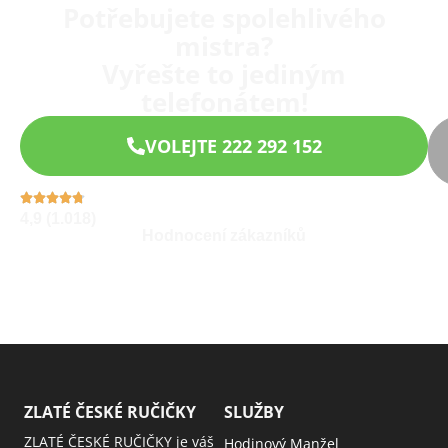
Potřebujete spolehlivého
mistra?
Vyřešte to jediným
telefonátem!
VOLEJTE 222 292 152
4,9 (1.018)
Hodnocení zákazníků
ZLATÉ ČESKÉ RUČIČKY
SLUŽBY
ZLATÉ ČESKÉ RUČIČKY je váš
Hodinový Manžel