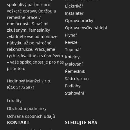
spolehlivý partner pro
Elektrikář
veškeré opravy, údržbu a
Instalatér
řemeslné práce v
Oprava pračky
domácnosti. S našimi
Oprava myčky nádobí
zkušenými řemeslníky
Plynař
zvládnete vše od montáže
Revize
nábytku až po náročné
rekonstrukce. Pracujeme
Topenář
rychle, kvalitně a s úsměvem
Kotelny
– vaše spokojenost je pro nás
Malování
prioritou.
Řemeslník
Sádrokarton
Hodinový Manžel s.r.o.
Podlahy
IČO: 51726971
Stahování
Lokality
Obchodní podmínky
Ochrana osobních údajů
KONTAKT
SLEDUJTE NÁS