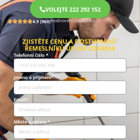
VOLEJTE 222 292 152
Hodnocení zákazníků
4.9 (960)
ZJISTĚTE CENU A DOSTUPNOST
ŘEMESLNÍKŮ ÚPLNĚ ZDARMA
Telefonní číslo *
Jméno a příjmení*
Email*
Město a adresa *