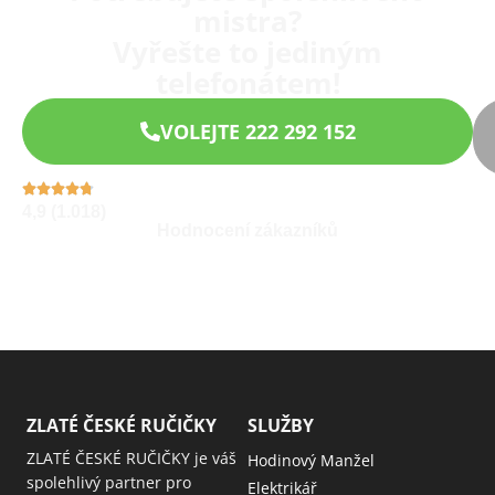
mistra?
Vyřešte to jediným
telefonátem!
VOLEJTE 222 292 152
4,9 (1.018)
Hodnocení zákazníků
ZLATÉ ČESKÉ RUČIČKY
SLUŽBY
ZLATÉ ČESKÉ RUČIČKY je váš
Hodinový Manžel
spolehlivý partner pro
Elektrikář