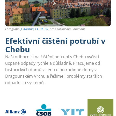
Fotografie:
J. Kachna
,
CC BY 3.0
, přes Wikimedia Commons
Efektivní čištění potrubí v
Chebu
Naši odborníci na čištění potrubí v Chebu vyčistí
ucpané odpady rychle a důkladně. Pracujeme od
historických domů v centru po rodinné domy v
Dragounském Vrchu a řešíme i problémy starších
odpadních systémů.