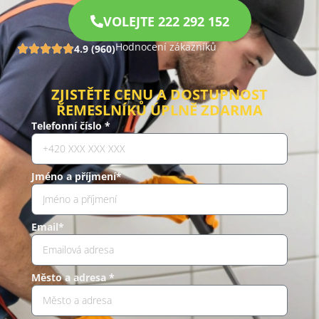
VOLEJTE 222 292 152
Hodnocení zákazníků
4.9 (960)
ZJISTĚTE CENU A DOSTUPNOST
ŘEMESLNÍKŮ ÚPLNĚ ZDARMA
Telefonní číslo *
Jméno a příjmení*
Email*
Město a adresa *