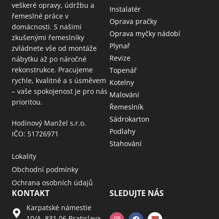
veškeré opravy, údržbu a
Instalatér
řemeslné práce v
Oprava pračky
domácnosti. S našimi
Oprava myčky nádobí
zkušenými řemeslníky
Plynař
zvládnete vše od montáže
Revize
nábytku až po náročné
rekonstrukce. Pracujeme
Topenář
rychle, kvalitně a s úsměvem
Kotelny
– vaše spokojenost je pro nás
Malování
prioritou.
Řemeslník
Sádrokarton
Hodinový Manžel s.r.o.
Podlahy
IČO: 51726971
Stahování
Lokality
Obchodní podmínky
Ochrana osobních údajů
KONTAKT
SLEDUJTE NÁS
Karpatské námestie
10/A, 831 06 Bratislava