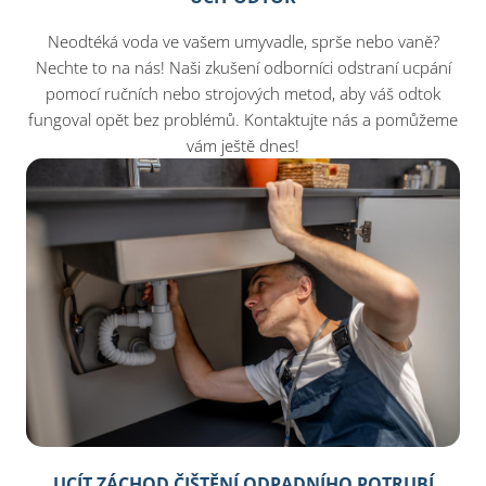
Neodtéká voda ve vašem umyvadle, sprše nebo vaně?
Nechte to na nás! Naši zkušení odborníci odstraní ucpání
pomocí ručních nebo strojových metod, aby váš odtok
fungoval opět bez problémů. Kontaktujte nás a pomůžeme
vám ještě dnes!​
UCÍT ZÁCHOD ČIŠTĚNÍ ODPADNÍHO POTRUBÍ