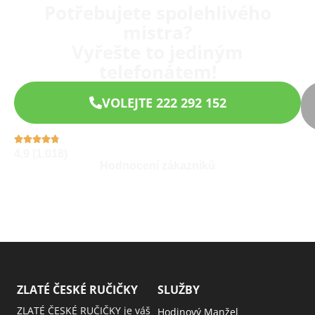
Potřebujete spolehlivého
mistra?
Vyřešte to jediným
telefonátem!
VOLEJTE 222 292 152
4,9 (1.018)
Hodnocení zákazníků
ZLATÉ ČESKÉ RUČIČKY
SLUŽBY
ZLATÉ ČESKÉ RUČIČKY je váš
Hodinový Manžel