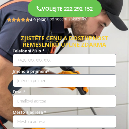
VOLEJTE 222 292 152
Hodnocení zákazníků
4.9 (960)
ZJISTĚTE CENU A DOSTUPNOST
ŘEMESLNÍKŮ ÚPLNĚ ZDARMA
Telefonní číslo *
Jméno a příjmení*
Email*
Město a adresa *