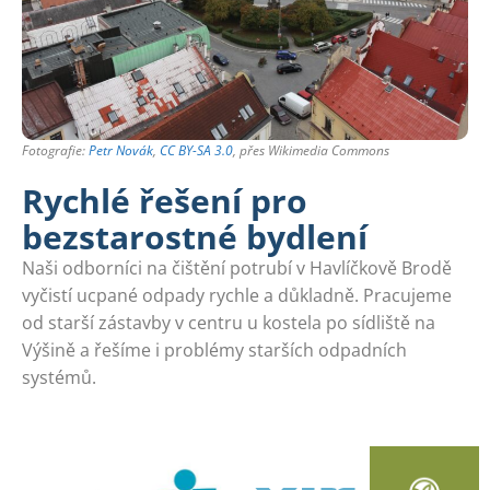
Fotografie:
Petr Novák
,
CC BY-SA 3.0
, přes Wikimedia Commons
Rychlé řešení pro
bezstarostné bydlení
Naši odborníci na čištění potrubí v Havlíčkově Brodě
vyčistí ucpané odpady rychle a důkladně. Pracujeme
od starší zástavby v centru u kostela po sídliště na
Výšině a řešíme i problémy starších odpadních
systémů.