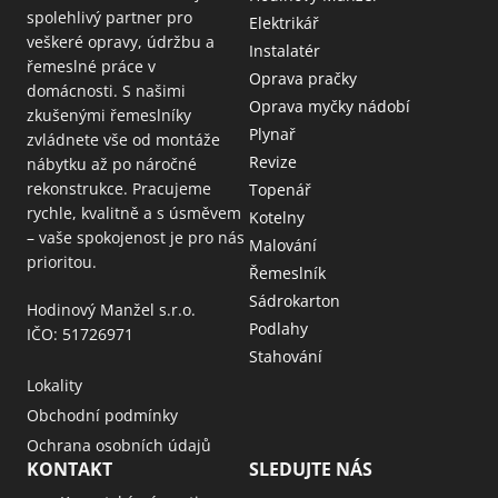
spolehlivý partner pro
Elektrikář
veškeré opravy, údržbu a
Instalatér
řemeslné práce v
Oprava pračky
domácnosti. S našimi
Oprava myčky nádobí
zkušenými řemeslníky
Plynař
zvládnete vše od montáže
Revize
nábytku až po náročné
rekonstrukce. Pracujeme
Topenář
rychle, kvalitně a s úsměvem
Kotelny
– vaše spokojenost je pro nás
Malování
prioritou.
Řemeslník
Sádrokarton
Hodinový Manžel s.r.o.
Podlahy
IČO: 51726971
Stahování
Lokality
Obchodní podmínky
Ochrana osobních údajů
KONTAKT
SLEDUJTE NÁS