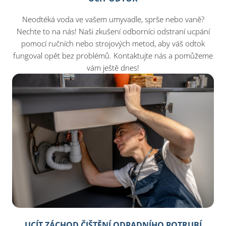
Neodtéká voda ve vašem umyvadle, sprše nebo vaně?
Nechte to na nás! Naši zkušení odborníci odstraní ucpání
pomocí ručních nebo strojových metod, aby váš odtok
fungoval opět bez problémů. Kontaktujte nás a pomůžeme
vám ještě dnes!​
UCÍT ZÁCHOD ČIŠTĚNÍ ODPADNÍHO POTRUBÍ