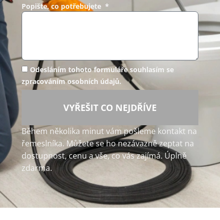
Popište, co potřebujete *
Odesláním tohoto formuláře souhlasím se
zpracováním osobních údajů.
VYŘEŠIT CO NEJDŘÍVE
Během několika minut vám pošleme kontakt na
řemeslníka. Můžete se ho nezávazně zeptat na
dostupnost, cenu a vše, co vás zajímá. Úplně
zdarma.