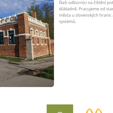
Naši odborníci na čištění po
důkladně. Pracujeme od star
města u slovenských hranic 
systémů.