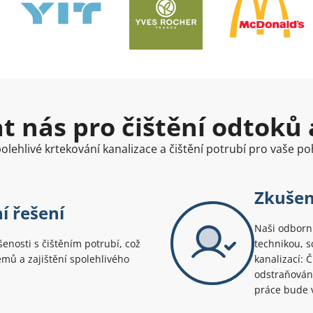
at nás pro čištění odtoků 
olehlivé krtekování kanalizace a čištění potrubí pro vaše poh
Zkušen
í řešení
Naši odborní
šenosti s čištěním potrubí, což
technikou, s
émů a zajištění spolehlivého
kanalizací: 
odstraňování
práce bude v