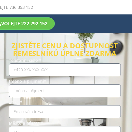
EJTE 736 353 152
VOLEJTE 222 292 152
ZJISTĚTE CENU A DOSTUPNOST
ŘEMESLNÍKŮ ÚPLNĚ ZDARMA
Telefonní číslo *
Jméno a příjmení*
Email*
Město a adresa *