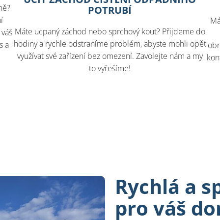
ně?
POTRUBÍ
í
Má
Máte ucpaný záchod nebo sprchový kout? Přijdeme do
 váš
hodiny a rychle odstraníme problém, abyste mohli opět
s a
obn
využívat své zařízení bez omezení. Zavolejte nám a my
kon
to vyřešíme!
Rychlá a s
pro váš d