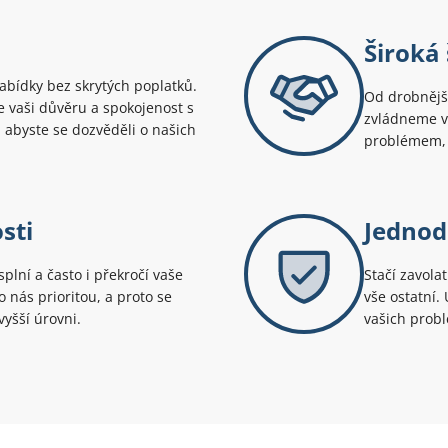
Široká 
bídky bez skrytých poplatků.
Od drobnější
uje vaši důvěru a spokojenost s
zvládneme v
 abyste se dozvěděli o našich
problémem, 
sti
Jednod
splní a často i překročí vaše
Stačí zavola
 nás prioritou, a proto se
vše ostatní.
yšší úrovni.
vašich prob