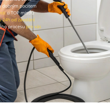
 dobrým pocitem
sti
u TOP mistrů
o 24h od zavolání
ého procesu
pro vás