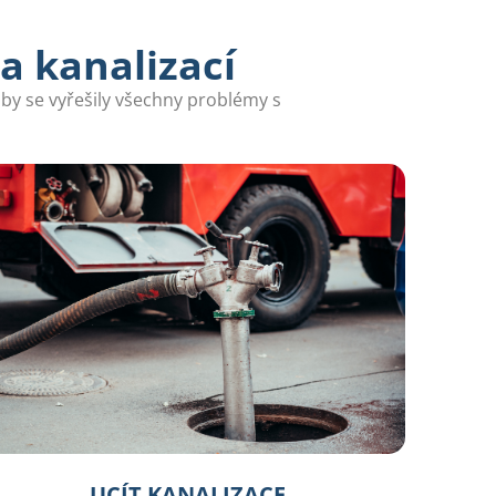
a kanalizací
aby se vyřešily všechny problémy s
UCÍT KANALIZACE