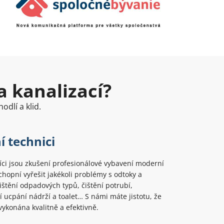
a kanalizací?
odlí a klid.
í technici
ci jsou zkušení profesionálové vybavení moderní
chopní vyřešit jakékoli problémy s odtoky a
Čištění odpadových typů, čištění potrubí,
 ucpání nádrží a toalet… S námi máte jistotu, že
ykonána kvalitně a efektivně.