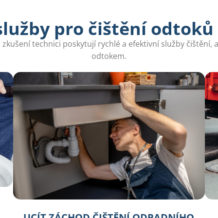
lužby pro čištění odtoků 
kušení technici poskytují rychlé a efektivní služby čištění, 
odtokem.
UCÍT ZÁCHOD ČIŠTĚNÍ ODPADNÍHO