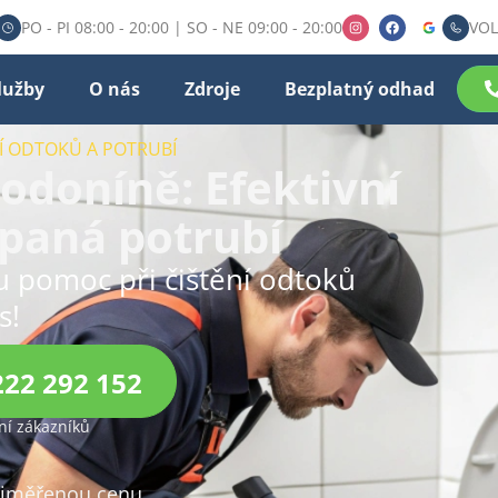
PO - PI 08:00 - 20:00 | SO - NE 09:00 - 20:00
VOL
lužby
O nás
Zdroje
Bezplatný odhad
NÍ ODTOKŮ A POTRUBÍ
Hodoníně: Efektivní
cpaná potrubí
ou pomoc při čištění odtoků
s!
222 292 152
í zákazníků
přiměřenou cenu