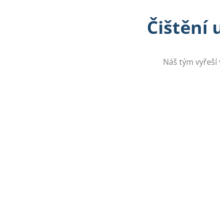
Čištění 
Náš tým vyřeší 