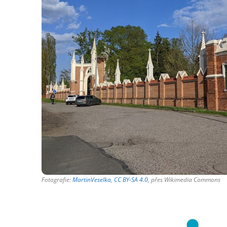
Fotografie:
MartinVeselka
,
CC BY-SA 4.0
, přes Wikimedia Commons