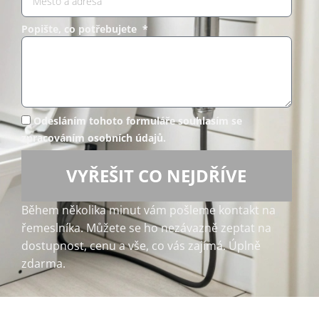
Popište, co potřebujete *
Odesláním tohoto formuláře souhlasím se
zpracováním osobních údajů.
VYŘEŠIT CO NEJDŘÍVE
Během několika minut vám pošleme kontakt na
řemeslníka. Můžete se ho nezávazně zeptat na
dostupnost, cenu a vše, co vás zajímá. Úplně
zdarma.