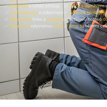
✅
Přátelský
a lidský přístup
✅
Práce s úsměvem
a
✅
Profesionalita
a odbornost
✅
Garance spokojeno
✅
Zákaznická
linka a
podpora
✅ Většinou hotovo
d
✅
Záruka na
vykonanou
práci
✅
Jsme tu
během cel