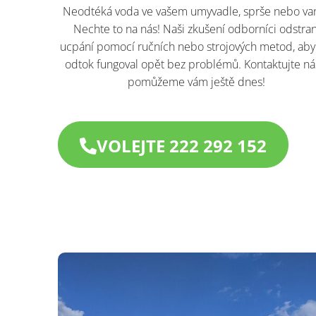
Neodtéká voda ve vašem umyvadle, sprše nebo va
Nechte to na nás! Naši zkušení odborníci odstran
ucpání pomocí ručních nebo strojových metod, aby
odtok fungoval opět bez problémů. Kontaktujte ná
pomůžeme vám ještě dnes!​
VOLEJTE 222 292 152