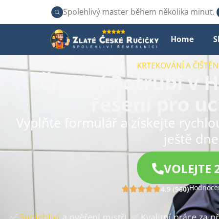
Spolehlivý master během několika minut.
Home
S
KRTEKOVÁNÍ A ČIŠTĚ
Čištění Potrubí v 
řešení pro u
Vyplňte formulář a získejte rychl
ještě dne
VOLEJTE 
Hodnocen
4.9 (960)
✅
Spolehliví
a ověření mistři
✅ Kvalitní práce za 