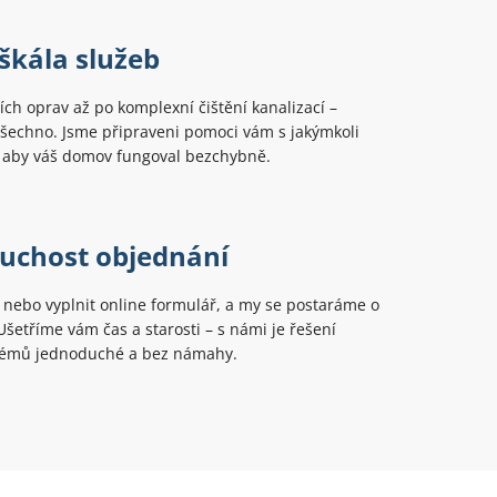
škála služeb
ch oprav až po komplexní čištění kanalizací –
šechno. Jsme připraveni pomoci vám s jakýmkoli
aby váš domov fungoval bezchybně.
uchost objednání
t nebo vyplnit online formulář, a my se postaráme o
 Ušetříme vám čas a starosti – s námi je řešení
lémů jednoduché a bez námahy.