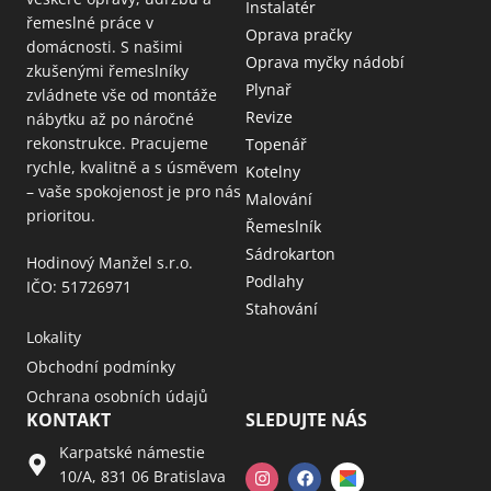
Instalatér
řemeslné práce v
Oprava pračky
domácnosti. S našimi
Oprava myčky nádobí
zkušenými řemeslníky
Plynař
zvládnete vše od montáže
Revize
nábytku až po náročné
rekonstrukce. Pracujeme
Topenář
rychle, kvalitně a s úsměvem
Kotelny
– vaše spokojenost je pro nás
Malování
prioritou.
Řemeslník
Sádrokarton
Hodinový Manžel s.r.o.
Podlahy
IČO: 51726971
Stahování
Lokality
Obchodní podmínky
Ochrana osobních údajů
KONTAKT
SLEDUJTE NÁS
Karpatské námestie
10/A, 831 06 Bratislava