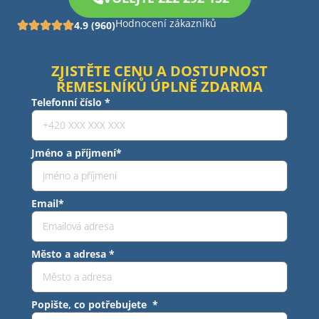
Hodnocení zákazníků
4.9 (960)
ZJISTĚTE CENU A DOSTUPNOST
ŘEMESLNÍKŮ ÚPLNĚ ZDARMA
Telefonní číslo *
Jméno a příjmení*
Email*
Město a adresa *
Popište, co potřebujete *