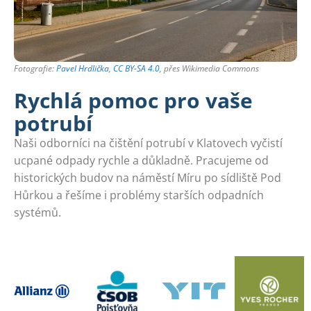
Fotografie:
Pavel Hrdlička
,
CC BY-SA 4.0
, přes Wikimedia Commons
Rychlá pomoc pro vaše
potrubí
Naši odborníci na čištění potrubí v Klatovech vyčistí
ucpané odpady rychle a důkladně. Pracujeme od
historických budov na náměstí Míru po sídliště Pod
Hůrkou a řešíme i problémy starších odpadních
systémů.