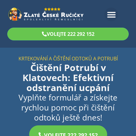
Bezplatný odhad
VOLEJTE 222 292 152
KRTEKOVÁNÍ A ČIŠTĚNÍ ODTOKŮ A POTRUBÍ
Čištění Potrubí v
Klatovech: Efektivní
odstranění ucpání
Vyplňte formulář a získejte
rychlou pomoc při čištění
odtoků ještě dnes!
VOLEJTE 222 292 152