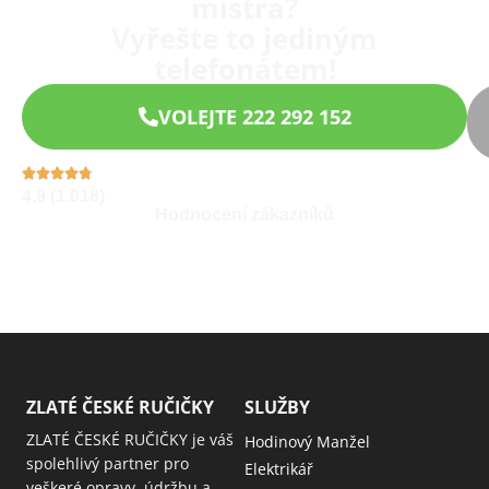
mistra?
Vyřešte to jediným
telefonátem!
VOLEJTE 222 292 152
4,9 (1.018)
Hodnocení zákazníků
ZLATÉ ČESKÉ RUČIČKY
SLUŽBY
ZLATÉ ČESKÉ RUČIČKY je váš
Hodinový Manžel
spolehlivý partner pro
Elektrikář
veškeré opravy, údržbu a