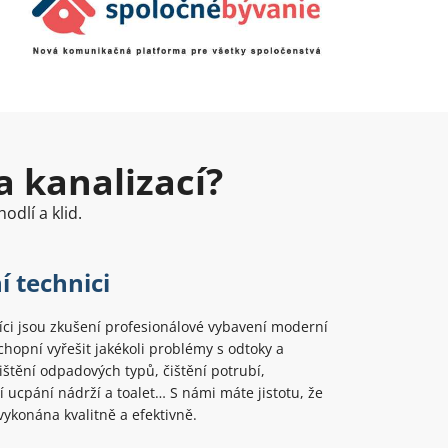
a kanalizací?
odlí a klid.
í technici
ci jsou zkušení profesionálové vybavení moderní
chopní vyřešit jakékoli problémy s odtoky a
Čištění odpadových typů, čištění potrubí,
 ucpání nádrží a toalet… S námi máte jistotu, že
ykonána kvalitně a efektivně.