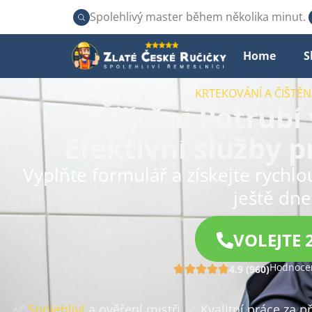
Spolehlivý master během několika minut.
Home
S
KRTEKOVÁNÍ A ČIŠTĚ
Čištění Potrubí
Efektivní služby 
Vyplňte formulář a získejte rychl
ještě dne
VOLEJTE 
Hodnocen
4.9 (960)
✅
Spolehliví
a ověření mistři
✅ Kvalitní práce za 