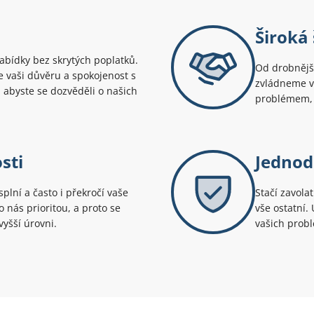
Široká 
bídky bez skrytých poplatků.
Od drobnější
uje vaši důvěru a spokojenost s
zvládneme v
 abyste se dozvěděli o našich
problémem, 
sti
Jednod
splní a často i překročí vaše
Stačí zavola
 nás prioritou, a proto se
vše ostatní.
yšší úrovni.
vašich prob