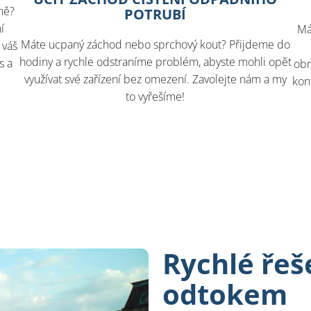
ně?
POTRUBÍ
í
Má
Máte ucpaný záchod nebo sprchový kout? Přijdeme do
 váš
hodiny a rychle odstraníme problém, abyste mohli opět
s a
obn
využívat své zařízení bez omezení. Zavolejte nám a my
kon
to vyřešíme!
Rychlé řeš
odtokem