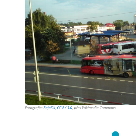
Fotografie:
PajaXik
,
CC BY 3.0
, přes Wikimedia Commons