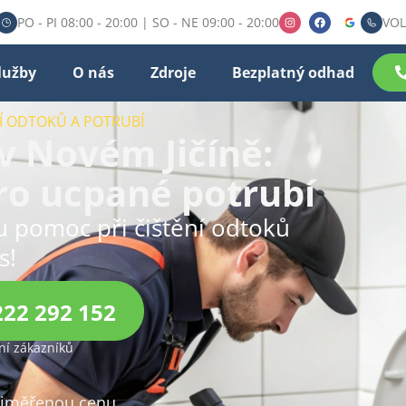
PO - PI 08:00 - 20:00 | SO - NE 09:00 - 20:00
VOL
lužby
O nás
Zdroje
Bezplatný odhad
NÍ ODTOKŮ A POTRUBÍ
 v Novém Jičíně:
pro ucpané potrubí
ou pomoc při čištění odtoků
s!
222 292 152
í zákazníků
přiměřenou cenu