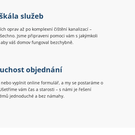
škála služeb
ch oprav až po komplexní čištění kanalizací –
šechno. Jsme připraveni pomoci vám s jakýmkoli
aby váš domov fungoval bezchybně.
uchost objednání
t nebo vyplnit online formulář, a my se postaráme o
 Ušetříme vám čas a starosti – s námi je řešení
lémů jednoduché a bez námahy.