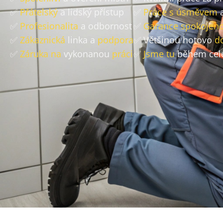
✅
Přátelský
a lidský přístup
✅
Práce s úsměvem
a
✅
Profesionalita
a odbornost
✅
Garance spokojeno
✅
Zákaznická
linka a
podpora
✅ Většinou hotovo
d
✅
Záruka na
vykonanou
práci
✅
Jsme tu
během cel