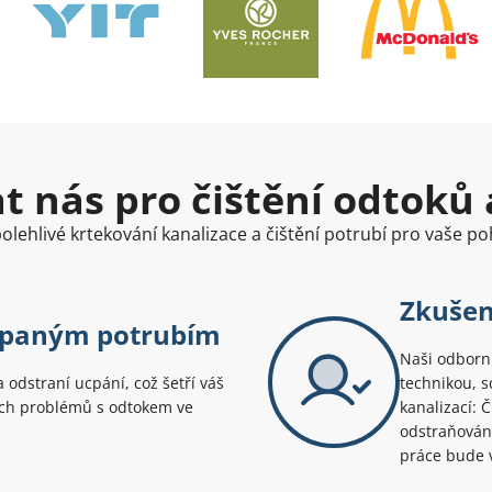
at nás pro čištění odtoků 
olehlivé krtekování kanalizace a čištění potrubí pro vaše poh
Zkušen
ucpaným potrubím
Naši odborní
a odstraní ucpání, což šetří váš
technikou, s
ích problémů s odtokem ve
kanalizací: 
odstraňování
práce bude v