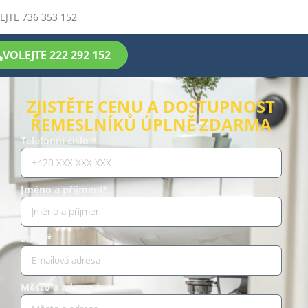
EJTE 736 353 152
VOLEJTE 222 292 152
ZJISTĚTE CENU A DOSTUPNOST
ŘEMESLNÍKŮ ÚPLNĚ ZDARMA
Telefonní číslo *
Jméno a příjmení*
Email*
Město a adresa *