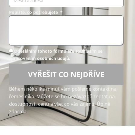
Popište, co potřebujete *
Odesláním tohoto formuláře souhlasím se
zpracováním osobních údajů.
VYŘEŠIT CO NEJDŘÍVE
Během několika minut vám pošleme kontakt na
řemeslníka. Můžete se ho nezávazně zeptat na
dostupnost, cenu a vše, co vás zajímá. Úplně
zdarma.