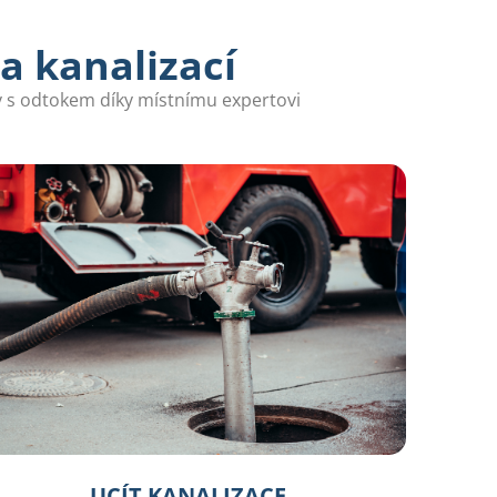
a kanalizací
my s odtokem díky místnímu expertovi
UCÍT KANALIZACE