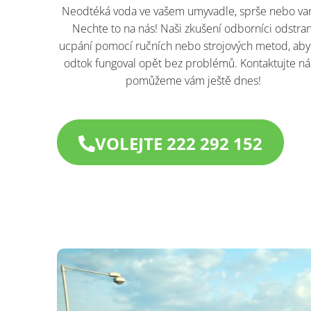
Neodtéká voda ve vašem umyvadle, sprše nebo va
Nechte to na nás! Naši zkušení odborníci odstran
ucpání pomocí ručních nebo strojových metod, aby
odtok fungoval opět bez problémů. Kontaktujte ná
pomůžeme vám ještě dnes!​
VOLEJTE 222 292 152