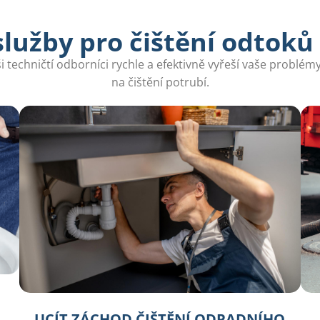
lužby pro čištění odtoků 
 techničtí odborníci rychle a efektivně vyřeší vaše problé
na čištění potrubí.
UCÍT ZÁCHOD ČIŠTĚNÍ ODPADNÍHO