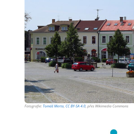
Fotografie:
Tomáš Merta
,
CC BY-SA 4.0
, přes Wikimedia Commons