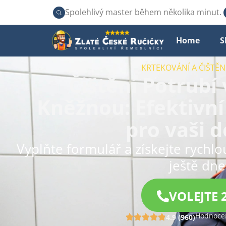
Spolehlivý master během několika minut.
Home
S
KRTEKOVÁNÍ A ČIŠTĚ
Čištění Potrubí
Kněžnou: Efektivní
pro vaši 
Vyplňte formulář a získejte rychl
ještě dne
VOLEJTE 
Hodnocen
4.9 (960)