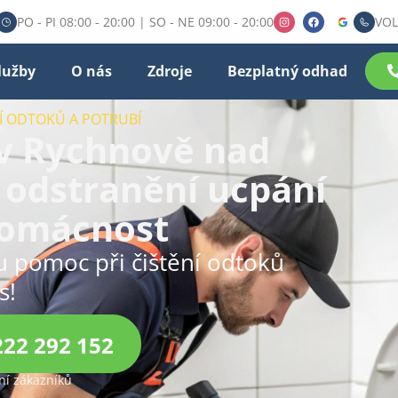
PO - PI 08:00 - 20:00 | SO - NE 09:00 - 20:00
VOL
lužby
O nás
Zdroje
Bezplatný odhad
NÍ ODTOKŮ A POTRUBÍ
 v Rychnově nad
 odstranění ucpání
domácnost
ou pomoc při čištění odtoků
s!
222 292 152
í zákazníků