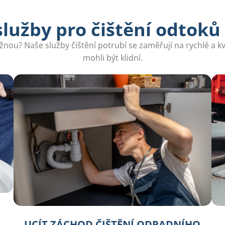
lužby pro čištění odtoků 
ou? Naše služby čištění potrubí se zaměřují na rychlé a kv
mohli být klidní.
UCÍT ZÁCHOD ČIŠTĚNÍ ODPADNÍHO