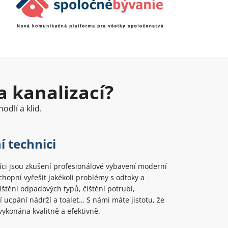
a kanalizací?
odlí a klid.
í technici
ci jsou zkušení profesionálové vybavení moderní
chopní vyřešit jakékoli problémy s odtoky a
Čištění odpadových typů, čištění potrubí,
 ucpání nádrží a toalet… S námi máte jistotu, že
ykonána kvalitně a efektivně.