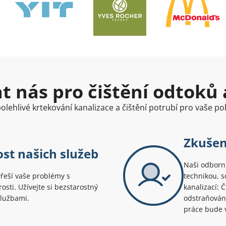
at nás pro čištění odtoků 
olehlivé krtekování kanalizace a čištění potrubí pro vaše poh
Zkušen
ost našich služeb
Naši odborní
yřeší vaše problémy s
technikou, s
rosti. Užívejte si bezstarostný
kanalizací: 
službami.
odstraňování
práce bude v