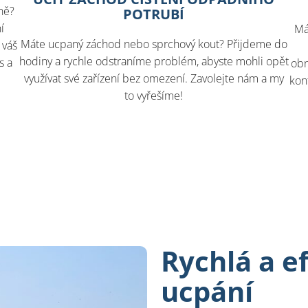
ně?
POTRUBÍ
í
Má
Máte ucpaný záchod nebo sprchový kout? Přijdeme do
 váš
hodiny a rychle odstraníme problém, abyste mohli opět
s a
obn
využívat své zařízení bez omezení. Zavolejte nám a my
kon
to vyřešíme!
Rychlá a e
ucpání