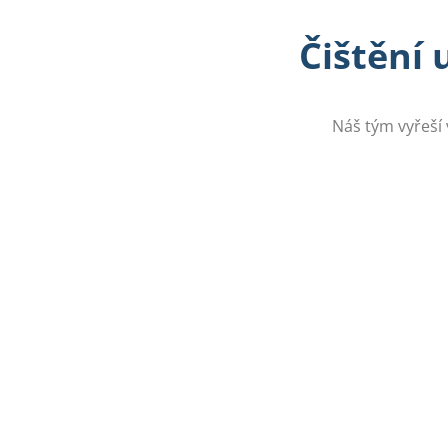
Čištění 
Náš tým vyřeší 