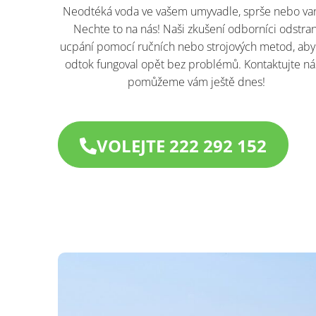
Neodtéká voda ve vašem umyvadle, sprše nebo va
Nechte to na nás! Naši zkušení odborníci odstran
ucpání pomocí ručních nebo strojových metod, aby
odtok fungoval opět bez problémů. Kontaktujte ná
pomůžeme vám ještě dnes!​
VOLEJTE 222 292 152