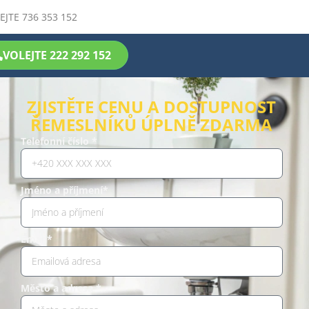
EJTE 736 353 152
VOLEJTE 222 292 152
ZJISTĚTE CENU A DOSTUPNOST
ŘEMESLNÍKŮ ÚPLNĚ ZDARMA
Telefonní číslo *
Jméno a příjmení*
Email*
Město a adresa *