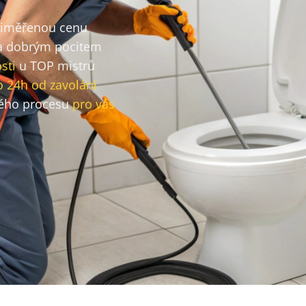
přiměřenou cenu
 dobrým pocitem
sti
u TOP mistrů
o 24h od zavolání
ého procesu
pro vás