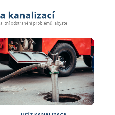
a kanalizací
alitní odstranění problémů, abyste
UCÍT KANALIZACE