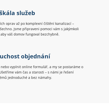
škála služeb
ch oprav až po komplexní čištění kanalizací –
šechno. Jsme připraveni pomoci vám s jakýmkoli
aby váš domov fungoval bezchybně.
uchost objednání
t nebo vyplnit online formulář, a my se postaráme o
 Ušetříme vám čas a starosti – s námi je řešení
lémů jednoduché a bez námahy.