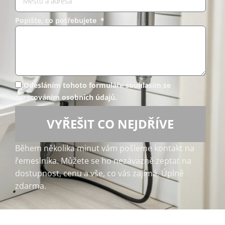
Popište, co potřebujete *
Odesláním tohoto formuláře souhlasím se
zpracováním osobních údajů.
VYŘEŠIT CO NEJDŘÍVE
Během několika minut vám pošleme kontakt na
řemeslníka. Můžete se ho nezávazně zeptat na
dostupnost, cenu a vše, co vás zajímá. Úplně
zdarma.