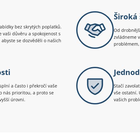
Široká 
bídky bez skrytých poplatků.
Od drobnější
uje vaši důvěru a spokojenost s
zvládneme v
 abyste se dozvěděli o našich
problémem, 
sti
Jednod
splní a často i překročí vaše
Stačí zavola
 nás prioritou, a proto se
vše ostatní.
yšší úrovni.
vašich prob