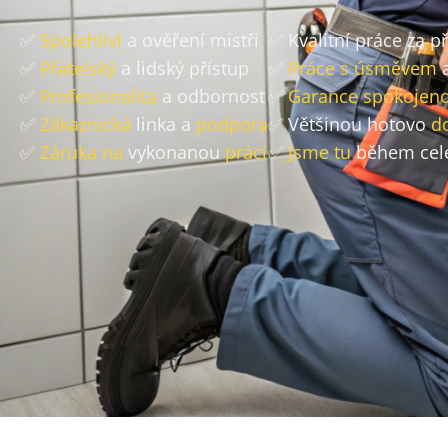
✅
Spolehliví
a ověření mistři
✅ Kvalitní práce za 
✅
Přátelský
a lidský přístup
✅
Práce s úsměvem
a
✅
Profesionalita
a odbornost
✅
Garance spokojeno
✅
Zákaznická
linka a
podpora
✅ Většinou hotovo
d
✅
Záruka na
vykonanou
práci
✅
Jsme tu
během cel