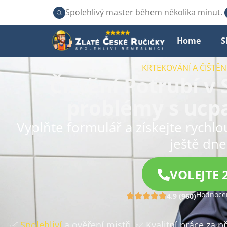
Spolehlivý master během několika minut.
Home
S
KRTEKOVÁNÍ A ČIŠTĚ
Čištění Potrubí v
problémy s ucp
Vyplňte formulář a získejte rychl
ještě dne
VOLEJTE 
Hodnocen
4.9 (960)
✅
Spolehliví
a ověření mistři
✅ Kvalitní práce za 