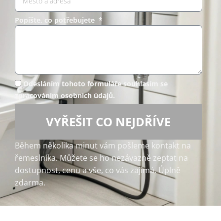
Popište, co potřebujete *
Odesláním tohoto formuláře souhlasím se
zpracováním osobních údajů.
VYŘEŠIT CO NEJDŘÍVE
Během několika minut vám pošleme kontakt na
řemeslníka. Můžete se ho nezávazně zeptat na
dostupnost, cenu a vše, co vás zajímá. Úplně
zdarma.