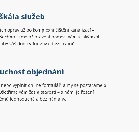
škála služeb
ch oprav až po komplexní čištění kanalizací –
šechno. Jsme připraveni pomoci vám s jakýmkoli
aby váš domov fungoval bezchybně.
uchost objednání
t nebo vyplnit online formulář, a my se postaráme o
 Ušetříme vám čas a starosti – s námi je řešení
lémů jednoduché a bez námahy.