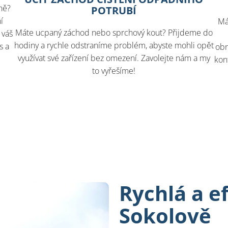
ně?
POTRUBÍ
í
Má
Máte ucpaný záchod nebo sprchový kout? Přijdeme do
 váš
hodiny a rychle odstraníme problém, abyste mohli opět
s a
obn
využívat své zařízení bez omezení. Zavolejte nám a my
kon
to vyřešíme!
Rychlá a e
Sokolově