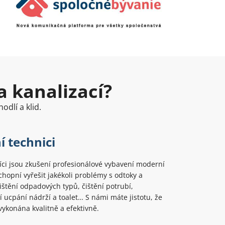
a kanalizací?
odlí a klid.
í technici
ci jsou zkušení profesionálové vybavení moderní
chopní vyřešit jakékoli problémy s odtoky a
Čištění odpadových typů, čištění potrubí,
 ucpání nádrží a toalet… S námi máte jistotu, že
ykonána kvalitně a efektivně.