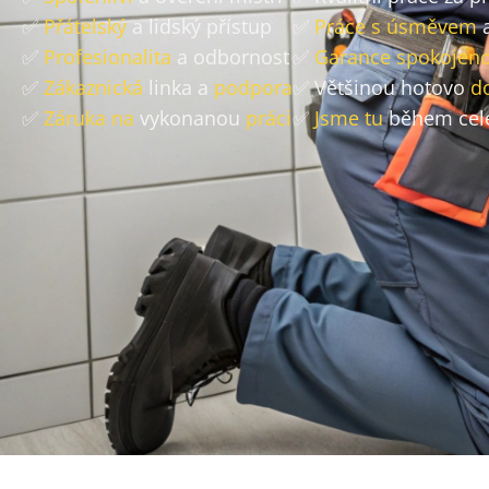
✅
Přátelský
a lidský přístup
✅
Práce s úsměvem
a
✅
Profesionalita
a odbornost
✅
Garance spokojeno
✅
Zákaznická
linka a
podpora
✅ Většinou hotovo
d
✅
Záruka na
vykonanou
práci
✅
Jsme tu
během cel