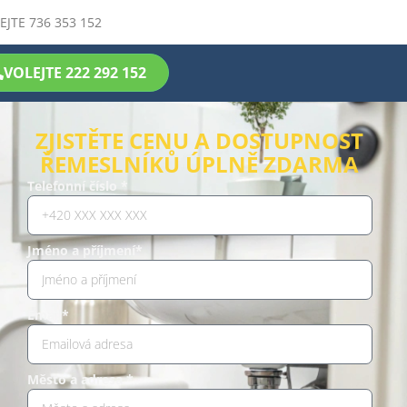
EJTE 736 353 152
VOLEJTE 222 292 152
ZJISTĚTE CENU A DOSTUPNOST
ŘEMESLNÍKŮ ÚPLNĚ ZDARMA
Telefonní číslo *
Jméno a příjmení*
Email*
Město a adresa *