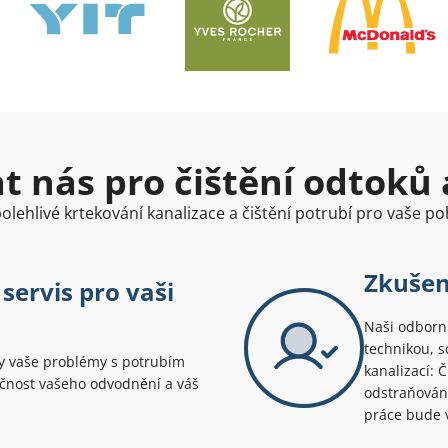
at nás pro čištění odtoků 
olehlivé krtekování kanalizace a čištění potrubí pro vaše poh
Zkušen
 servis pro vaši
Naši odborní
technikou, s
ny vaše problémy s potrubím
kanalizací: 
nkčnost vašeho odvodnění a váš
odstraňování
práce bude v