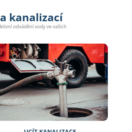
a kanalizací
ektivní odvádění vody ve vašich
UCÍT KANALIZACE