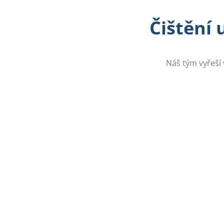
Čištění 
Náš tým vyřeší 