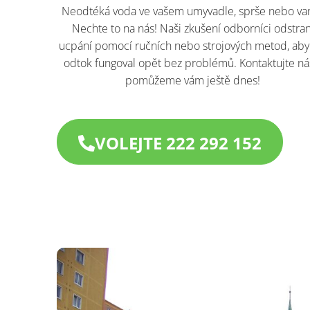
Neodtéká voda ve vašem umyvadle, sprše nebo va
Nechte to na nás! Naši zkušení odborníci odstran
ucpání pomocí ručních nebo strojových metod, aby
odtok fungoval opět bez problémů. Kontaktujte ná
pomůžeme vám ještě dnes!​
VOLEJTE 222 292 152