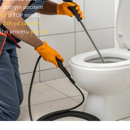
 dobrým pocitem
sti
u TOP mistrů
o 24h od zavolání
ého procesu
pro vás