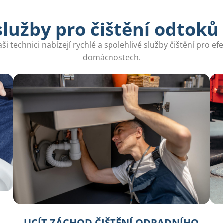
lužby pro čištění odtoků 
i technici nabízejí rychlé a spolehlivé služby čištění pro ef
domácnostech.
UCÍT ZÁCHOD ČIŠTĚNÍ ODPADNÍHO