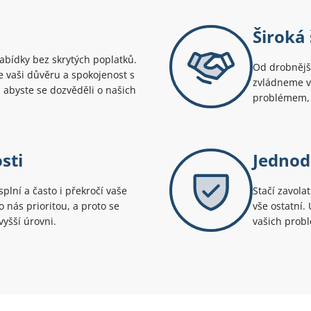
Široká 
bídky bez skrytých poplatků.
Od drobnější
uje vaši důvěru a spokojenost s
zvládneme v
 abyste se dozvěděli o našich
problémem, 
sti
Jednod
splní a často i překročí vaše
Stačí zavola
 nás prioritou, a proto se
vše ostatní.
yšší úrovni.
vašich prob