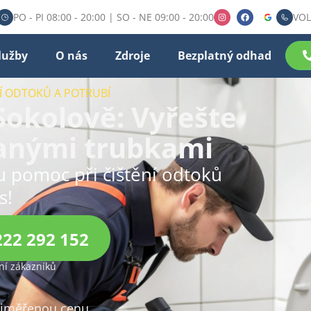
PO - PI 08:00 - 20:00 | SO - NE 09:00 - 20:00
VOL
lužby
O nás
Zdroje
Bezplatný odhad
NÍ ODTOKŮ A POTRUBÍ
 Sokolově: Vyřešte
anými trubkami
ou pomoc při čištění odtoků
s!
222 292 152
í zákazníků
přiměřenou cenu