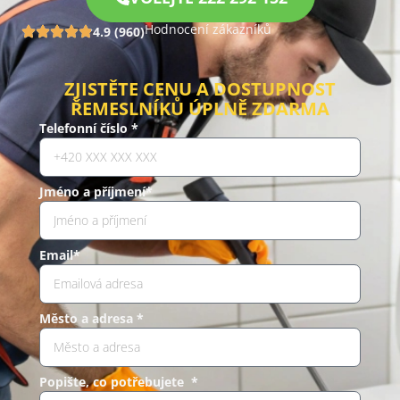
Hodnocení zákazníků
4.9 (960)
ZJISTĚTE CENU A DOSTUPNOST
ŘEMESLNÍKŮ ÚPLNĚ ZDARMA
Telefonní číslo *
Jméno a příjmení*
Email*
Město a adresa *
Popište, co potřebujete *