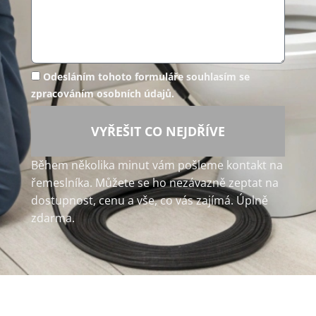
Odesláním tohoto formuláře souhlasím se
zpracováním osobních údajů.
VYŘEŠIT CO NEJDŘÍVE
Během několika minut vám pošleme kontakt na
řemeslníka. Můžete se ho nezávazně zeptat na
dostupnost, cenu a vše, co vás zajímá. Úplně
zdarma.