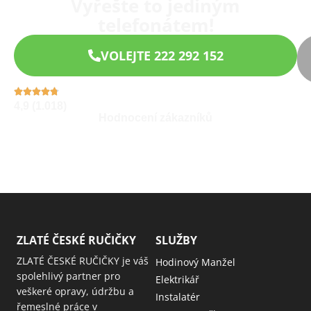
Vyřešte to jediným
telefonátem!
VOLEJTE 222 292 152
4,9 (1.018)
Hodnocení zákazníků
ZLATÉ ČESKÉ RUČIČKY
SLUŽBY
ZLATÉ ČESKÉ RUČIČKY je váš
Hodinový Manžel
spolehlivý partner pro
Elektrikář
veškeré opravy, údržbu a
Instalatér
řemeslné práce v