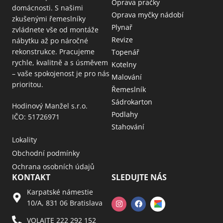
Oprava pračky
domácnosti. S našimi
Oprava myčky nádobí
zkušenými řemeslníky
Plynař
zvládnete vše od montáže
Revize
nábytku až po náročné
rekonstrukce. Pracujeme
Topenář
rychle, kvalitně a s úsměvem
Kotelny
– vaše spokojenost je pro nás
Malování
prioritou.
Řemeslník
Sádrokarton
Hodinový Manžel s.r.o.
Podlahy
IČO: 51726971
Stahování
Lokality
Obchodní podmínky
Ochrana osobních údajů
KONTAKT
SLEDUJTE NÁS
Karpatské námestie
10/A, 831 06 Bratislava
VOLAJTE 222 292 152