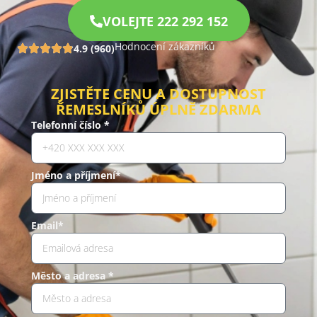
VOLEJTE 222 292 152
Hodnocení zákazníků
4.9 (960)
ZJISTĚTE CENU A DOSTUPNOST
ŘEMESLNÍKŮ ÚPLNĚ ZDARMA
Telefonní číslo *
Jméno a příjmení*
Email*
Město a adresa *