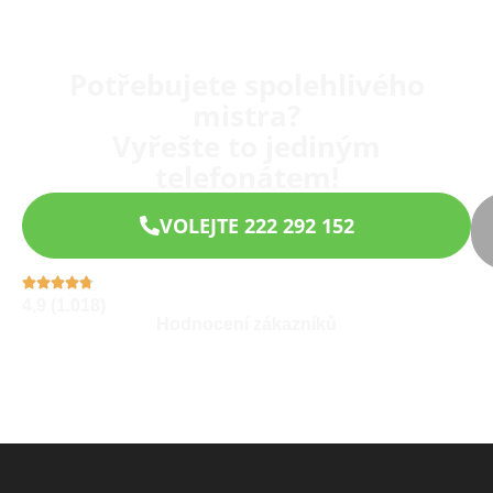
Potřebujete spolehlivého
mistra?
Vyřešte to jediným
telefonátem!
VOLEJTE 222 292 152
4,9 (1.018)
Hodnocení zákazníků