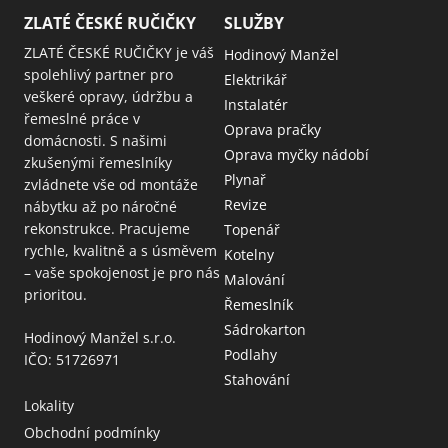
ZLATÉ ČESKÉ RUČIČKY
SLUŽBY
ZLATÉ ČESKÉ RUČIČKY je váš
Hodinový Manžel
spolehlivý partner pro
Elektrikář
veškeré opravy, údržbu a
Instalatér
řemeslné práce v
Oprava pračky
domácnosti. S našimi
Oprava myčky nádobí
zkušenými řemeslníky
Plynař
zvládnete vše od montáže
Revize
nábytku až po náročné
rekonstrukce. Pracujeme
Topenář
rychle, kvalitně a s úsměvem
Kotelny
– vaše spokojenost je pro nás
Malování
prioritou.
Řemeslník
Sádrokarton
Hodinový Manžel s.r.o.
Podlahy
IČO: 51726971
Stahování
Lokality
Obchodní podmínky