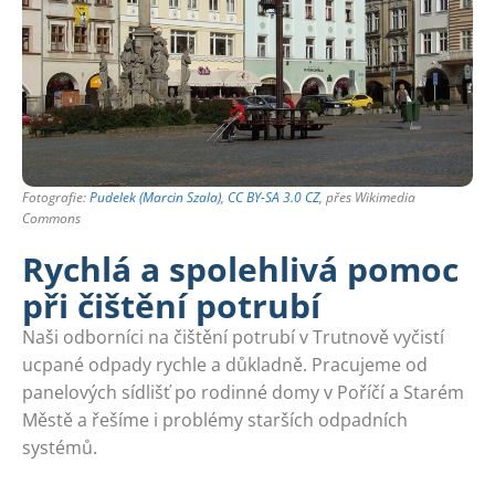
Fotografie:
Pudelek (Marcin Szala)
,
CC BY-SA 3.0 CZ
, přes Wikimedia
Commons
Rychlá a spolehlivá pomoc
při čištění potrubí
Naši odborníci na čištění potrubí v Trutnově vyčistí
ucpané odpady rychle a důkladně. Pracujeme od
panelových sídlišť po rodinné domy v Poříčí a Starém
Městě a řešíme i problémy starších odpadních
systémů.