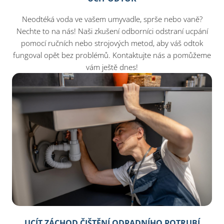
Neodtéká voda ve vašem umyvadle, sprše nebo vaně?
Nechte to na nás! Naši zkušení odborníci odstraní ucpání
pomocí ručních nebo strojových metod, aby váš odtok
fungoval opět bez problémů. Kontaktujte nás a pomůžeme
vám ještě dnes!​
UCÍT ZÁCHOD ČIŠTĚNÍ ODPADNÍHO POTRUBÍ