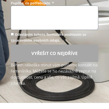
Popište, co potřebujete *
Odesláním tohoto formuláře souhlasím se
zpracováním osobních údajů.
VYŘEŠIT CO NEJDŘÍVE
Během několika minut vám pošleme kontakt na
řemeslníka. Můžete se ho nezávazně zeptat na
dostupnost, cenu a vše, co vás zajímá. Úplně
zdarma.