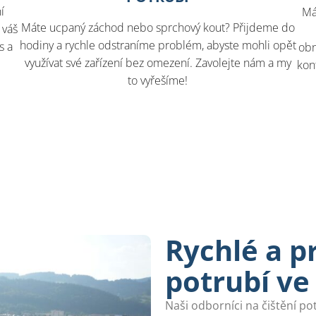
í
Má
Máte ucpaný záchod nebo sprchový kout? Přijdeme do
 váš
hodiny a rychle odstraníme problém, abyste mohli opět
s a
obn
využívat své zařízení bez omezení. Zavolejte nám a my
kon
to vyřešíme!
Rychlé a pr
potrubí ve
Naši odborníci na čištění po