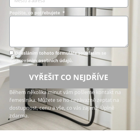
Popište, co potřebujete *
Odesláním tohoto formuláře souhlasím se
zpracováním osobních údajů.
VYŘEŠIT CO NEJDŘÍVE
Během několika minut vám pošleme kontakt na
řemeslníka. Můžete se ho nezávazně zeptat na
dostupnost, cenu a vše, co vás zajímá. Úplně
zdarma.