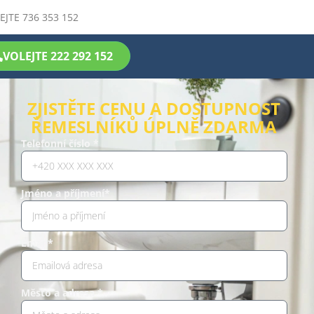
EJTE 736 353 152
VOLEJTE 222 292 152
ZJISTĚTE CENU A DOSTUPNOST
ŘEMESLNÍKŮ ÚPLNĚ ZDARMA
Telefonní číslo *
Jméno a příjmení*
Email*
Město a adresa *