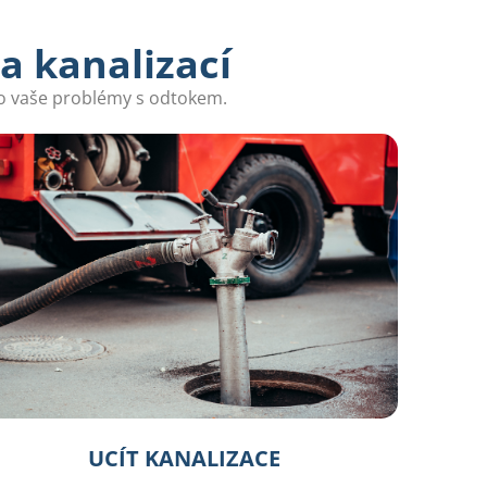
a kanalizací
ro vaše problémy s odtokem.
UCÍT KANALIZACE