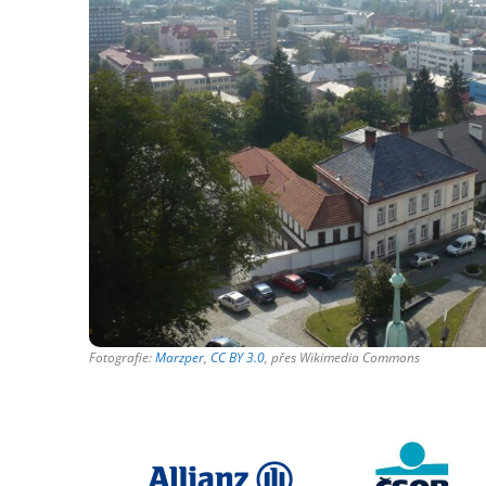
Fotografie:
Marzper
,
CC BY 3.0
, přes Wikimedia Commons