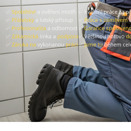
✅
Spolehliví
a ověření mistři
✅ Kvalitní práce za 
✅
Přátelský
a lidský přístup
✅
Práce s úsměvem
a
✅
Profesionalita
a odbornost
✅
Garance spokojeno
✅
Zákaznická
linka a
podpora
✅ Většinou hotovo
d
✅
Záruka na
vykonanou
práci
✅
Jsme tu
během cel