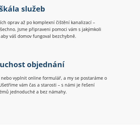
škála služeb
ch oprav až po komplexní čištění kanalizací –
šechno. Jsme připraveni pomoci vám s jakýmkoli
aby váš domov fungoval bezchybně.
uchost objednání
t nebo vyplnit online formulář, a my se postaráme o
 Ušetříme vám čas a starosti – s námi je řešení
lémů jednoduché a bez námahy.