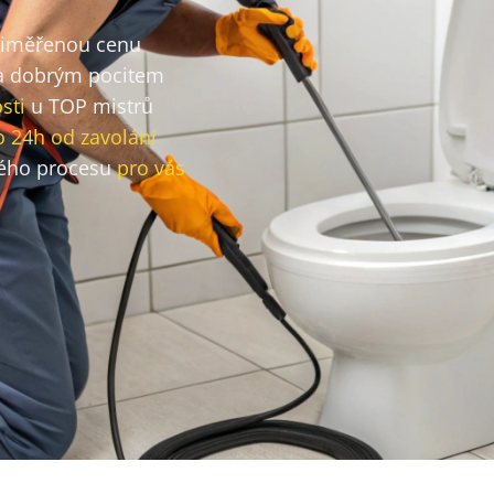
přiměřenou cenu
 dobrým pocitem
sti
u TOP mistrů
o 24h od zavolání
ého procesu
pro vás