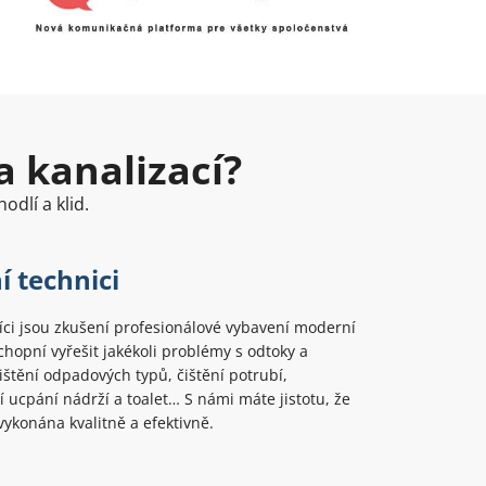
a kanalizací?
odlí a klid.
í technici
ci jsou zkušení profesionálové vybavení moderní
chopní vyřešit jakékoli problémy s odtoky a
Čištění odpadových typů, čištění potrubí,
 ucpání nádrží a toalet… S námi máte jistotu, že
ykonána kvalitně a efektivně.