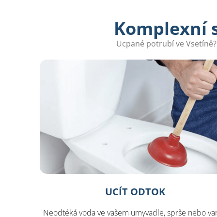
Komplexní s
Ucpané potrubí ve Vsetíně?
UCÍT ODTOK
Neodtéká voda ve vašem umyvadle, sprše nebo va