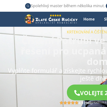
Spolehlivý master během několika minut.
Home
S
KRTEKOVÁNÍ A ČIŠTĚ
Čištění Potrubí ve
řešení pro ucpaná
dom
Vyplňte formulář a získejte rychl
ještě dne
VOLEJTE 
Hodnocen
4.9 (960)