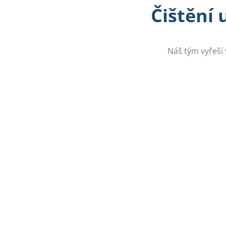
Čištění 
Náš tým vyřeší 