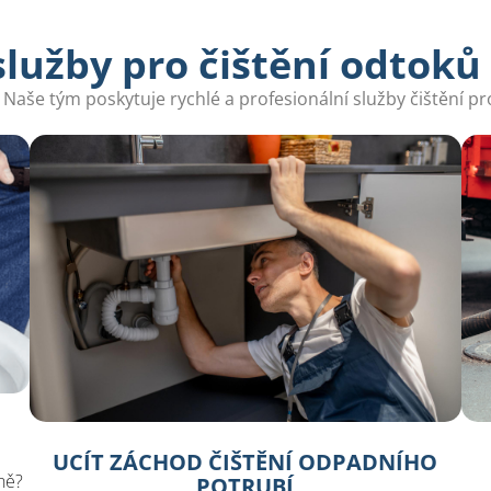
lužby pro čištění odtoků 
 Naše tým poskytuje rychlé a profesionální služby čištění p
UCÍT ZÁCHOD ČIŠTĚNÍ ODPADNÍHO
ně?
POTRUBÍ