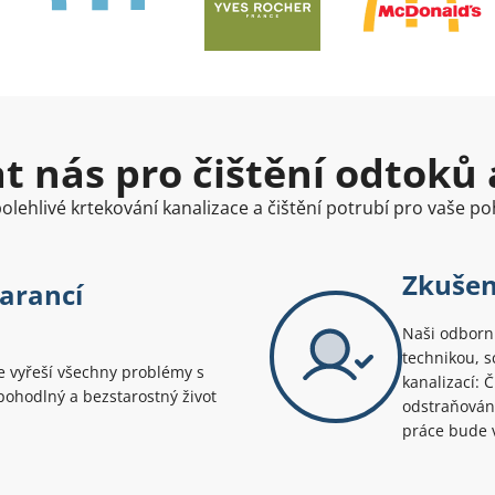
at nás pro čištění odtoků 
olehlivé krtekování kanalizace a čištění potrubí pro vaše poh
Zkušen
arancí
Naši odborní
technikou, s
le vyřeší všechny problémy s
kanalizací: 
pohodlný a bezstarostný život
odstraňování
práce bude v