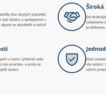
Široká 
bídky bez skrytých poplatků.
Od drobnější
uje vaši důvěru a spokojenost s
zvládneme v
 abyste se dozvěděli o našich
problémem, 
sti
Jednod
splní a často i překročí vaše
Stačí zavola
 nás prioritou, a proto se
vše ostatní.
yšší úrovni.
vašich prob