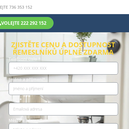
EJTE 736 353 152
VOLEJTE 222 292 152
ZJISTĚTE CENU A DOSTUPNOST
ŘEMESLNÍKŮ ÚPLNĚ ZDARMA
Telefonní číslo *
Jméno a příjmení*
Email*
Město a adresa *