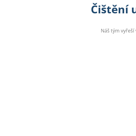
Čištění 
Náš tým vyřeší 