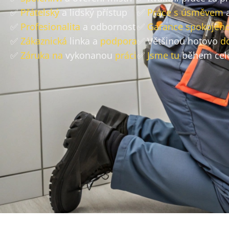
✅
Přátelský
a lidský přístup
✅
Práce s úsměvem
a
✅
Profesionalita
a odbornost
✅
Garance spokojeno
✅
Zákaznická
linka a
podpora
✅ Většinou hotovo
d
✅
Záruka na
vykonanou
práci
✅
Jsme tu
během cel