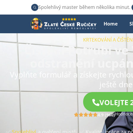
Spolehlivý master během několika minut.
Home
S
KRTEKOVÁNÍ A ČIŠTĚ
Čištění Potrubí ve
odstranění ucpán
Vyplňte formulář a získejte rychl
ještě dne
VOLEJTE 
Hodnocen
4.9 (960)
✅
Spolehliví
a ověření mistři
✅ Kvalitní práce za 