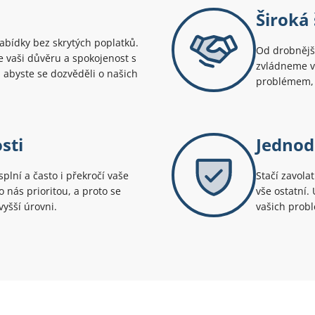
Široká 
bídky bez skrytých poplatků.
Od drobnější
uje vaši důvěru a spokojenost s
zvládneme v
 abyste se dozvěděli o našich
problémem, 
sti
Jednod
splní a často i překročí vaše
Stačí zavola
 nás prioritou, a proto se
vše ostatní.
yšší úrovni.
vašich prob