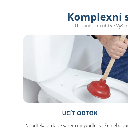
Komplexní s
Ucpané potrubí ve Vyško
UCÍT ODTOK
Neodtéká voda ve vašem umyvadle, sprše nebo va