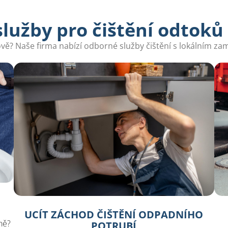
lužby pro čištění odtoků 
vě? Naše firma nabízí odborné služby čištění s lokálním za
UCÍT ZÁCHOD ČIŠTĚNÍ ODPADNÍHO
ně?
POTRUBÍ