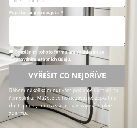
Popište, co potřebujete *
Odesláním tohoto formuláře souhlasím se
zpracováním osobních údajů.
VYŘEŠIT CO NEJDŘÍVE
Během několika minut vám pošleme kontakt na
řemeslníka. Můžete se ho nezávazně zeptat na
dostupnost, cenu a vše, co vás zajímá. Úplně
zdarma.