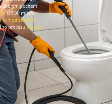
 dobrým pocitem
sti
u TOP mistrů
o 24h od zavolání
ého procesu
pro vás