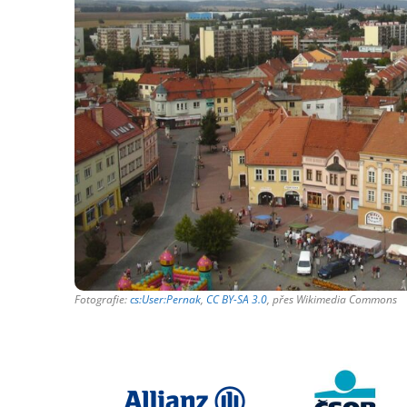
Fotografie:
cs:User:Pernak
,
CC BY-SA 3.0
, přes Wikimedia Commons