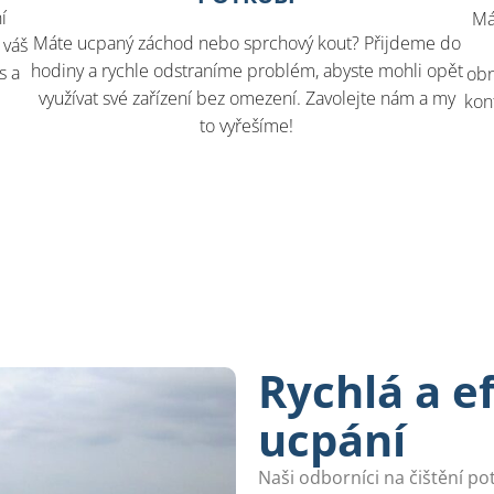
í
Má
Máte ucpaný záchod nebo sprchový kout? Přijdeme do
 váš
hodiny a rychle odstraníme problém, abyste mohli opět
s a
obn
využívat své zařízení bez omezení. Zavolejte nám a my
kon
to vyřešíme!
Rychlá a e
ucpání
Naši odborníci na čištění po