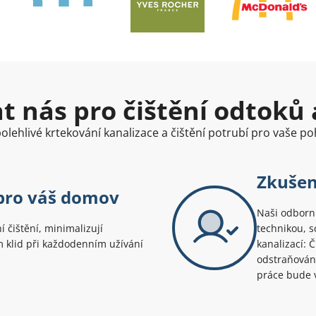
at nás pro čištění odtoků 
olehlivé krtekování kanalizace a čištění potrubí pro vaše poh
Zkušen
 pro váš domov
Naši odborní
ní čištění, minimalizují
technikou, s
 klid při každodenním užívání
kanalizací: 
odstraňování
práce bude v