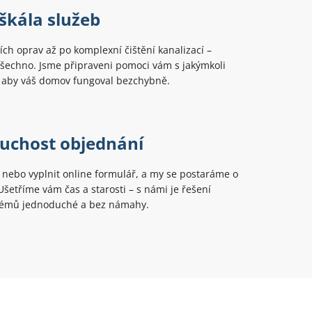
škála služeb
ch oprav až po komplexní čištění kanalizací –
šechno. Jsme připraveni pomoci vám s jakýmkoli
aby váš domov fungoval bezchybně.
uchost objednání
t nebo vyplnit online formulář, a my se postaráme o
 Ušetříme vám čas a starosti – s námi je řešení
lémů jednoduché a bez námahy.