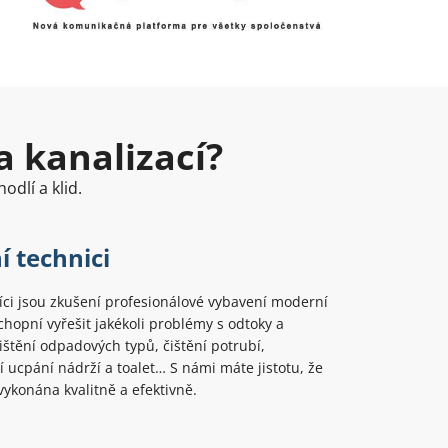
a kanalizací?
odlí a klid.
í technici
ci jsou zkušení profesionálové vybavení moderní
chopní vyřešit jakékoli problémy s odtoky a
Čištění odpadových typů, čištění potrubí,
 ucpání nádrží a toalet… S námi máte jistotu, že
ykonána kvalitně a efektivně.