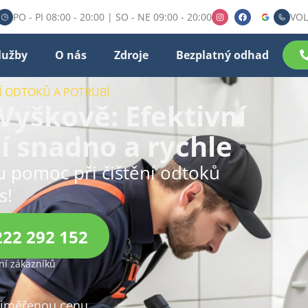
PO - PI 08:00 - 20:00 | SO - NE 09:00 - 20:00
VOL
lužby
O nás
Zdroje
Bezplatný odhad
NÍ ODTOKŮ A POTRUBÍ
 Vyškově: Efektivní
í snadno a rychle
ou pomoc při čištění odtoků
s!
222 292 152
í zákazníků
přiměřenou cenu