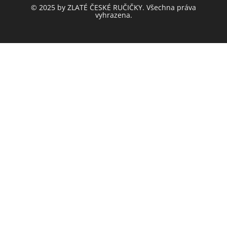
© 2025 by ZLATÉ ČESKÉ RUČIČKY. Všechna práva
vyhrazena.