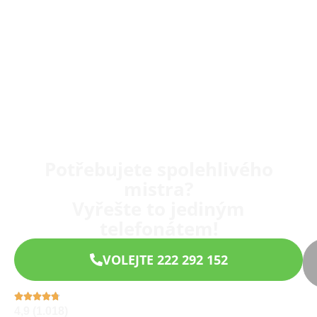
Potřebujete spolehlivého
mistra?
Vyřešte to jediným
telefonátem!
VOLEJTE 222 292 152
4,9 (1.018)