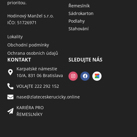
prioritou.
Řemeslník
Sádrokarton
Hodinový Manžel s.r.o.
Podlahy
IČO: 51726971
Stahování
Lokality
Obchodní podmínky
Ochrana osobních údajů
KONTAKT
SLEDUJTE NÁS
Karpatské námestie
10/A, 831 06 Bratislava
VOLAJTE 222 292 152
nase@zlateceskerucicky.online
KARIÉRA PRO
ŘEMESLNÍKY