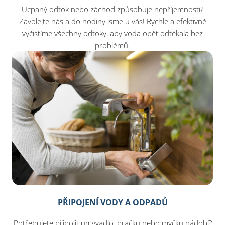
Ucpaný odtok nebo záchod způsobuje nepříjemnosti?
Zavolejte nás a do hodiny jsme u vás! Rychle a efektivně
vyčistíme všechny odtoky, aby voda opět odtékala bez
problémů.
PŘIPOJENÍ VODY A ODPADŮ
Potřebujete připojit umyvadlo, pračku nebo myčku nádobí?