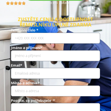
Hodnocení zákazníků
4.9 (960)
ZJISTĚTE CENU A DOSTUPNOST
ŘEMESLNÍKŮ ÚPLNĚ ZDARMA
Telefonní číslo *
Jméno a příjmení*
Email*
Město a adresa *
Popište, co potřebujete *