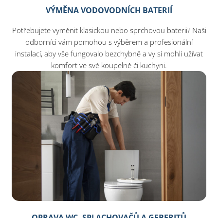
VÝMĚNA VODOVODNÍCH BATERIÍ
Potřebujete vyměnit klasickou nebo sprchovou baterii? Naši
odborníci vám pomohou s výběrem a profesionální
instalací, aby vše fungovalo bezchybně a vy si mohli užívat
komfort ve své koupelně či kuchyni.
OPRAVA WC, SPLACHOVAČŮ A GEBERITŮ