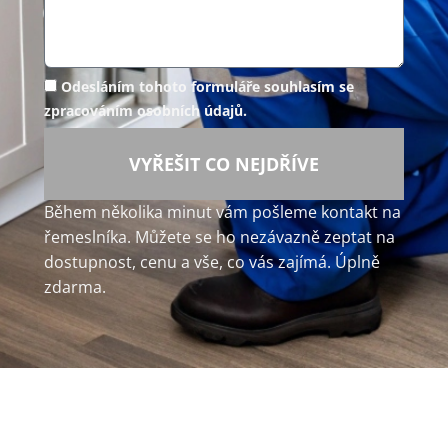
Odesláním tohoto formuláře souhlasím se
zpracováním osobních údajů.
VYŘEŠIT CO NEJDŘÍVE
Během několika minut vám pošleme kontakt na
řemeslníka. Můžete se ho nezávazně zeptat na
dostupnost, cenu a vše, co vás zajímá. Úplně
zdarma.