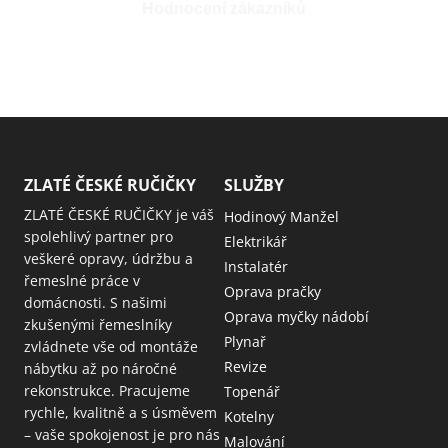
Hodnocení zákazníků
ZLATÉ ČESKÉ RUČIČKY
SLUŽBY
ZLATÉ ČESKÉ RUČIČKY je váš
Hodinový Manžel
spolehlivý partner pro
Elektrikář
veškeré opravy, údržbu a
Instalatér
řemeslné práce v
Oprava pračky
domácnosti. S našimi
Oprava myčky nádobí
zkušenými řemeslníky
Plynař
zvládnete vše od montáže
Revize
nábytku až po náročné
rekonstrukce. Pracujeme
Topenář
rychle, kvalitně a s úsměvem
Kotelny
– vaše spokojenost je pro nás
Malování