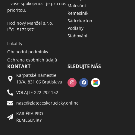
– vaše spokojenost je pro nás
Malování
prioritou.
Řemeslník
Sádrokarton
Hodinový Manžel s.r.o.
Podlahy
IČO: 51726971
Stahování
Lokality
Obchodní podmínky
Ochrana osobních údajů
KONTAKT
SLEDUJTE NÁS
Karpatské námestie
10/A, 831 06 Bratislava
VOLAJTE 222 292 152
nase@zlateceskerucicky.online
KARIÉRA PRO
ŘEMESLNÍKY