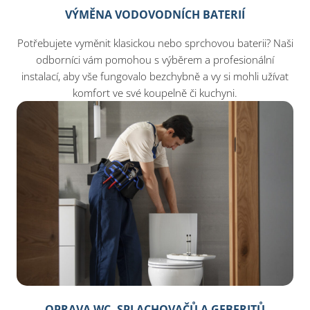
VÝMĚNA VODOVODNÍCH BATERIÍ
Potřebujete vyměnit klasickou nebo sprchovou baterii? Naši
odborníci vám pomohou s výběrem a profesionální
instalací, aby vše fungovalo bezchybně a vy si mohli užívat
komfort ve své koupelně či kuchyni.
OPRAVA WC, SPLACHOVAČŮ A GEBERITŮ