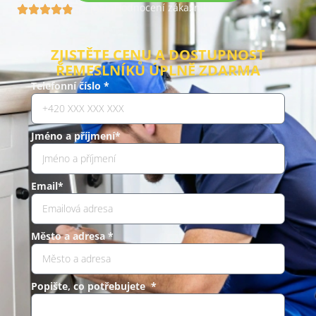
Hodnocení zákazníků
4.9 (960)
ZJISTĚTE CENU A DOSTUPNOST
ŘEMESLNÍKŮ ÚPLNĚ ZDARMA
Telefonní číslo *
Jméno a příjmení*
Email*
Město a adresa *
Popište, co potřebujete *