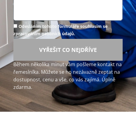
Odesláním tohoto formuláře souhlasím se
zpracováním osobních údajů.
VYŘEŠIT CO NEJDŘÍVE
Během několika minut vám pošleme kontakt na
řemeslníka. Můžete se ho nezávazně zeptat na
dostupnost, cenu a vše, co vás zajímá. Úplně
zdarma.