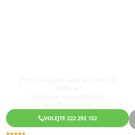
Potřebujete spolehlivého
mistra?
Vyřešte to jediným
telefonátem!
VOLEJTE 222 292 152