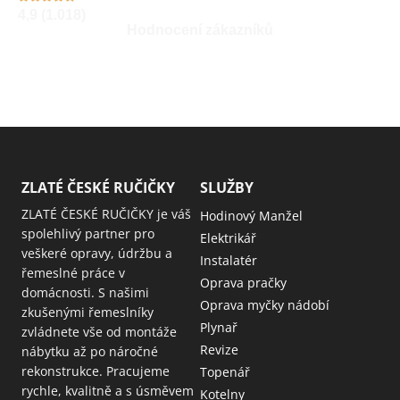
4,9 (1.018)
Hodnocení zákazníků
ZLATÉ ČESKÉ RUČIČKY
SLUŽBY
ZLATÉ ČESKÉ RUČIČKY je váš
Hodinový Manžel
spolehlivý partner pro
Elektrikář
veškeré opravy, údržbu a
Instalatér
řemeslné práce v
Oprava pračky
domácnosti. S našimi
Oprava myčky nádobí
zkušenými řemeslníky
Plynař
zvládnete vše od montáže
Revize
nábytku až po náročné
rekonstrukce. Pracujeme
Topenář
rychle, kvalitně a s úsměvem
Kotelny