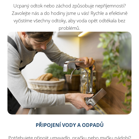
Ucpaný odtok nebo záchod způsobuje nepříjemnosti?
Zavolejte nás a do hodiny jsme u vás! Rychle a efektivně
vyčistíme všechny odtoky, aby voda opět odtékala bez
problémů.
PŘIPOJENÍ VODY A ODPADŮ
Potřebujete připojit umyvadlo, pračku nebo myčku nádobí?