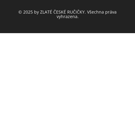
© 2025 by ZLATÉ ČESKÉ RUČIČKY. Všechna práva
vyhrazena.