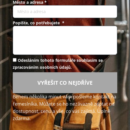
Město a adresa *
Popište, co potřebujete *
Odesláním tohoto formuláře souhlasím se
zpracováním osobních údajů.
VYŘEŠIT CO NEJDŘÍVE
Během několika minut vám pošleme kontakt na
řemeslníka. Můžete se ho nezávazně zeptat na
dostupnost, cenu a vše, co vás zajímá. Úplně
zdarma.