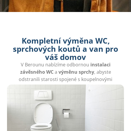
Kompletní výměna WC,
sprchových koutů a van pro
váš domov
V Berounu nabízíme odbornou
instalaci
závěsného WC
a
výměnu sprchy
, abyste
odstranili starosti spojené s koupelnovými
opravami a zmodernizovali svůj prostor.