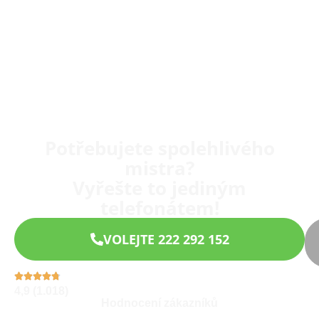
Potřebujete spolehlivého
mistra?
Vyřešte to jediným
telefonátem!
VOLEJTE 222 292 152
4,9 (1.018)
Hodnocení zákazníků