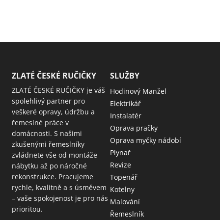
ZLATÉ ČESKÉ RUČIČKY
SLUŽBY
ZLATÉ ČESKÉ RUČIČKY je váš
Hodinový Manžel
spolehlivý partner pro
Elektrikář
veškeré opravy, údržbu a
Instalatér
řemeslné práce v
Oprava pračky
domácnosti. S našimi
Oprava myčky nádobí
zkušenými řemeslníky
Plynař
zvládnete vše od montáže
Revize
nábytku až po náročné
rekonstrukce. Pracujeme
Topenář
rychle, kvalitně a s úsměvem
Kotelny
– vaše spokojenost je pro nás
Malování
prioritou.
Řemeslník