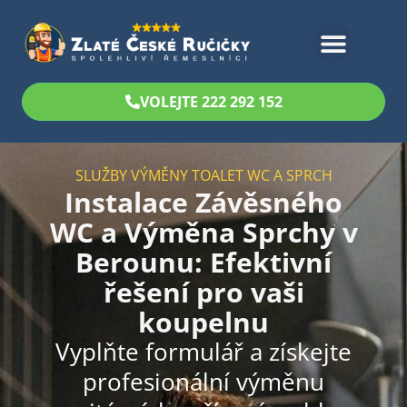
Bezplatný odhad
VOLEJTE 222 292 152
SLUŽBY VÝMĚNY TOALET WC A SPRCH
Instalace Závěsného
WC a Výměna Sprchy v
Berounu: Efektivní
řešení pro vaši
koupelnu
Vyplňte formulář a získejte
profesionální výměnu