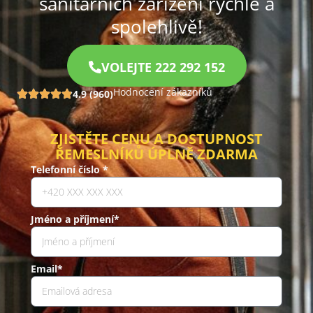
sanitárních zařízení rychle a
spolehlivě!
VOLEJTE 222 292 152
Hodnocení zákazníků
4.9 (960)
ZJISTĚTE CENU A DOSTUPNOST
ŘEMESLNÍKŮ ÚPLNĚ ZDARMA
Telefonní číslo *
Jméno a příjmení*
Email*