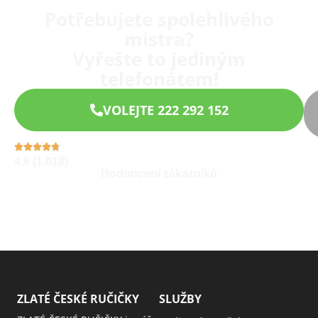
Potřebujete spolehlivého
mistra?
Vyřešte to jediným
telefonátem!
VOLEJTE 222 292 152
4,9 (1.018)
Hodnocení zákazníků
ZLATÉ ČESKÉ RUČIČKY
SLUŽBY