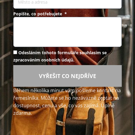
Popište, co potřebujete *
Odesláním tohoto formuláře souhlasím se
zpracováním osobních údajů.
VYŘEŠIT CO NEJDŘÍVE
Během několika minut vám pošleme kontakt na
řemeslníka. Můžete se ho nezávazně zeptat na
dostupnost, cenu a vše, co vás zajímá. Úplně
zdarma.