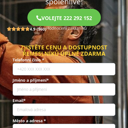
spolehlivě!
VOLEJTE 222 292 152
Hodnocení zákazníků
4.9 (960)
ZJISTĚTE CENU A DOSTUPNOST
ŘEMESLNÍKŮ ÚPLNĚ ZDARMA
Telefonní číslo *
Jméno a příjmení*
Email*
Město a adresa *