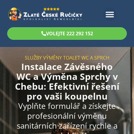
Bezplatný odhad
VOLEJTE 222 292 152
SLUŽBY VÝMĚNY TOALET WC A SPRCH
Instalace Závěsného
WC a Výměna Sprchy v
Chebu: Efektivní řešení
pro vaši koupelnu
Vyplňte formulář a získejte
profesionální výměnu
sanitárních zařízení rychle a