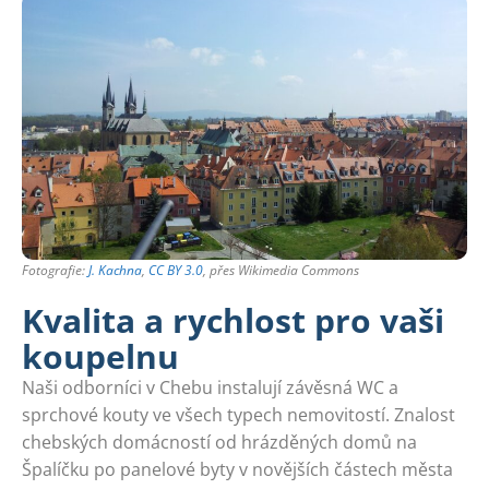
Fotografie:
J. Kachna
,
CC BY 3.0
, přes Wikimedia Commons
Kvalita a rychlost pro vaši
koupelnu
Naši odborníci v Chebu instalují závěsná WC a
sprchové kouty ve všech typech nemovitostí. Znalost
chebských domácností od hrázděných domů na
Špalíčku po panelové byty v novějších částech města