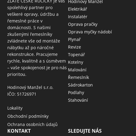
ZLATÉ ČESKÉ RUČIČKY je váš
Hodinový Manžel
spolehlivý partner pro
Elektrikář
veškeré opravy, údržbu a
Instalatér
řemeslné práce v
Oprava pračky
domácnosti. S našimi
Oprava myčky nádobí
zkušenými řemeslníky
Plynař
zvládnete vše od montáže
Revize
nábytku až po náročné
rekonstrukce. Pracujeme
Topenář
rychle, kvalitně a s úsměvem
Kotelny
– vaše spokojenost je pro nás
Malování
prioritou.
Řemeslník
Sádrokarton
Hodinový Manžel s.r.o.
Podlahy
IČO: 51726971
Stahování
Lokality
Obchodní podmínky
Ochrana osobních údajů
KONTAKT
SLEDUJTE NÁS