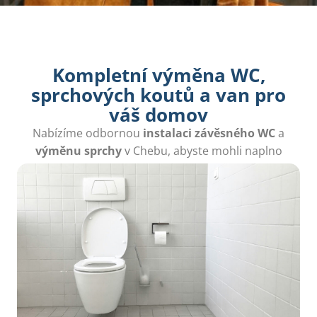
Kompletní výměna WC,
sprchových koutů a van pro
váš domov
Nabízíme odbornou
instalaci závěsného WC
a
výměnu sprchy
v Chebu, abyste mohli naplno
využívat vaší koupelnu s moderním vybavením.