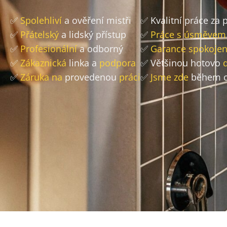
✅
Spolehliví
a ověření mistři
✅ Kvalitní práce za
✅
Přátelský
a lidský přístup
✅
Práce s úsměvem
✅
Profesionální
a odborný
✅
Garance spokojen
✅
Zákaznická
linka a
podpora
✅ Většinou hotovo
✅
Záruka na
provedenou
práci
✅
Jsme zde
během c