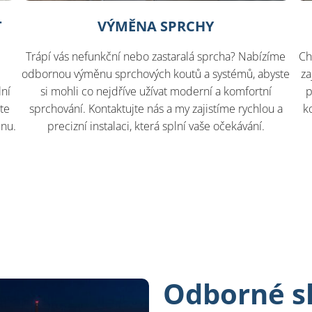
T
VÝMĚNA SPRCHY
?
Trápí vás nefunkční nebo zastaralá sprcha? Nabízíme
Ch
odbornou výměnu sprchových koutů a systémů, abyste
za
lní
si mohli co nejdříve užívat moderní a komfortní
p
áte
sprchování. Kontaktujte nás a my zajistíme rychlou a
k
lnu.
precizní instalaci, která splní vaše očekávání.
Odborné s