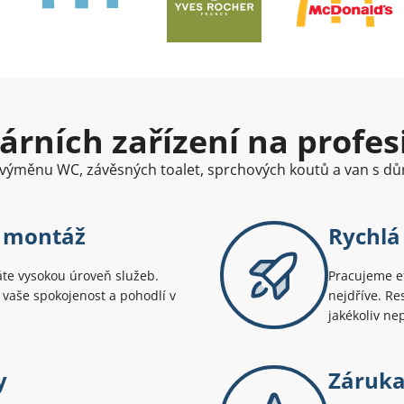
rních zařízení na profes
í výměnu WC, závěsných toalet, sprchových koutů a van s d
í montáž
Rychlá
áte vysokou úroveň služeb.
Pracujeme ef
e vaše spokojenost a pohodlí v
nejdříve. Re
jakékoliv ne
y
Záruka