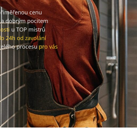
 přiměřenou cenu
a dobrým pocitem
osti
u TOP mistrů
do 24h od zavolání
elého procesu
pro vás