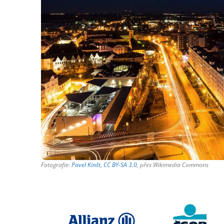
Fotografie:
Pavel Kinšt
,
CC BY-SA 3.0
, přes Wikimedia Commons