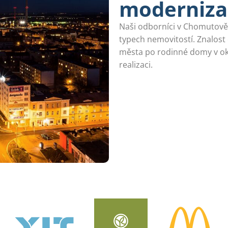
modernizac
Naši odborníci v Chomutově 
typech nemovitostí. Znalos
města po rodinné domy v ok
realizaci.