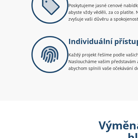
Poskytujeme jasné cenové nabídky
abyste vždy věděli, za co platíte.
zvyšuje vaši důvěru a spokojenost
Individuální přístu
Každý projekt řešíme podle vašic
Nasloucháme vašim představám a
abychom splnili vaše očekávání d
Výměna
b