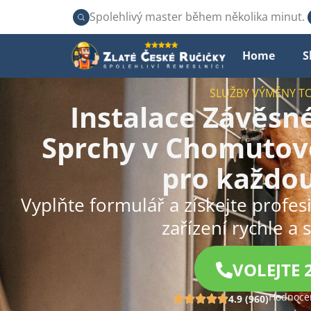
Spolehlivý master během několika minut.
Home
S
SLUŽBY VÝMĚNY T
Instalace Závěs
Sprchy v Chomutově
pro každo
Vyplňte formulář a získejte profe
zařízení rychle a 
VOLEJTE 
Hodnocen
4.9 (960)