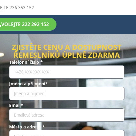
EJTE 736 353 152
VOLEJTE 222 292 152
ZJISTĚTE CENU A DOSTUPNOST
ŘEMESLNÍKŮ ÚPLNĚ ZDARMA
Telefonní číslo *
Jméno a příjmení*
Email*
Město a adresa *