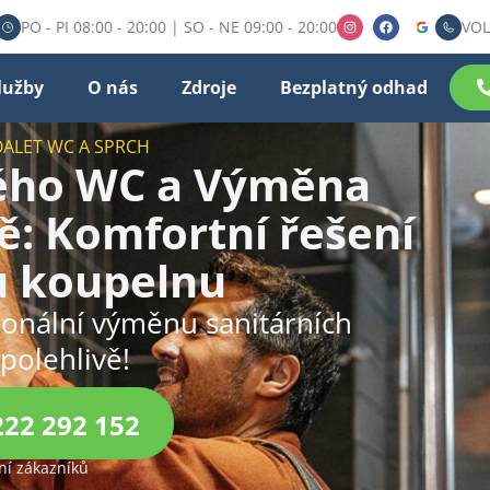
PO - PI 08:00 - 20:00 | SO - NE 09:00 - 20:00
VOL
lužby
O nás
Zdroje
Bezplatný odhad
OALET WC A SPRCH
ného WC a Výměna
: Komfortní řešení
u koupelnu
sionální výměnu sanitárních
spolehlivě!
222 292 152
í zákazníků