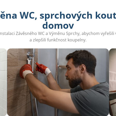
ěna WC, sprchových koutů
domov
Instalaci Závěsného WC a Výměnu Sprchy, abychom vyřešili
a zlepšili funkčnost koupelny.