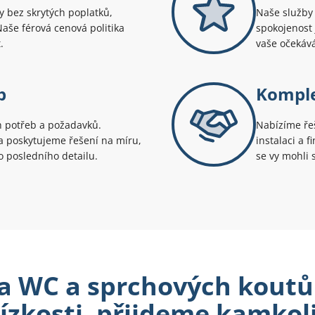
 bez skrytých poplatků,
Naše služby 
 Naše férová cenová politika
spokojenost 
.
vaše očekává
p
Komple
h potřeb a požadavků.
Nabízíme řeš
 poskytujeme řešení na míru,
instalaci a 
o posledního detailu.
se vy mohli s
 WC a sprchových koutů 
lízkosti, přijdeme kamkoli