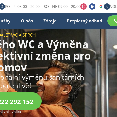
PO - PI 08:00 - 20:00 | SO - NE 09:00 - 20:00
VOL
lužby
O nás
Zdroje
Bezplatný odhad
OALET WC A SPRCH
ného WC a Výměna
fektivní změna pro
domov
sionální výměnu sanitárních
spolehlivě!
222 292 152
í zákazníků