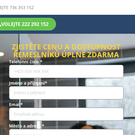
EJTE 736 353 152
VOLEJTE 222 292 152
ZJISTĚTE CENU A DOSTUPNOST
ŘEMESLNÍKŮ ÚPLNĚ ZDARMA
Telefonní číslo *
Jméno a příjmení*
Email*
Město a adresa *