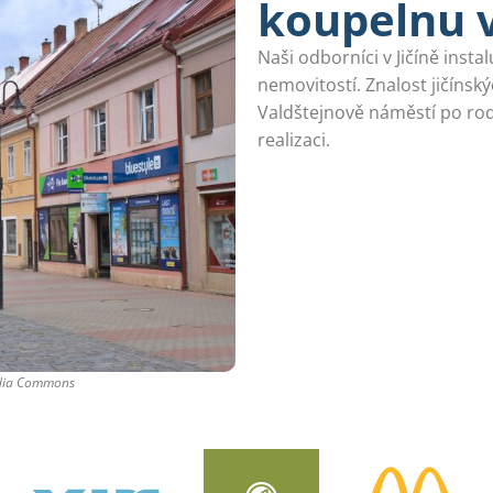
koupelnu v
Naši odborníci v Jičíně inst
nemovitostí. Znalost jičín
Valdštejnově náměstí po rod
realizaci.
edia Commons