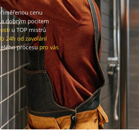
 přiměřenou cenu
a dobrým pocitem
osti
u TOP mistrů
do 24h od zavolání
elého procesu
pro vás