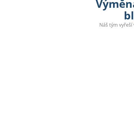
Výměna
b
Náš tým vyřeší 