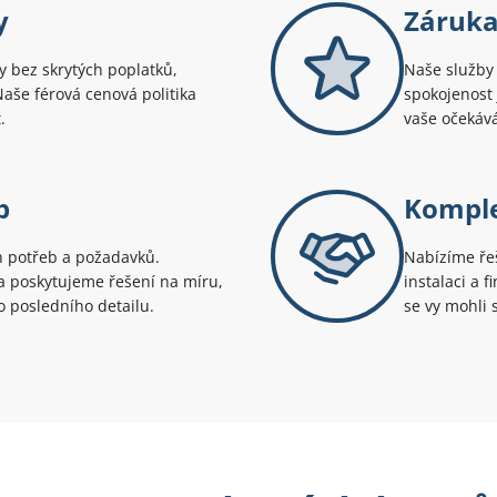
y
Záruka
 bez skrytých poplatků,
Naše služby 
 Naše férová cenová politika
spokojenost 
.
vaše očekává
p
Komple
h potřeb a požadavků.
Nabízíme řeš
 poskytujeme řešení na míru,
instalaci a 
o posledního detailu.
se vy mohli s