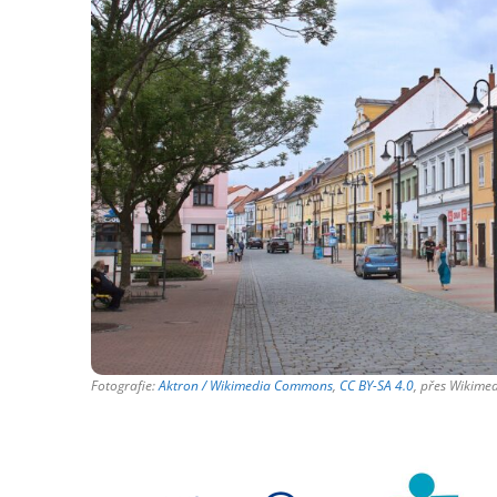
Fotografie:
Aktron / Wikimedia Commons
,
CC BY-SA 4.0
, přes Wikim