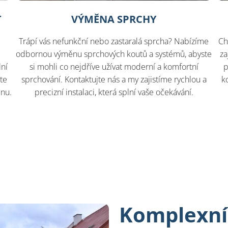
T
VÝMĚNA SPRCHY
?
Trápí vás nefunkční nebo zastaralá sprcha? Nabízíme
Ch
odbornou výměnu sprchových koutů a systémů, abyste
za
lní
si mohli co nejdříve užívat moderní a komfortní
p
áte
sprchování. Kontaktujte nás a my zajistíme rychlou a
k
lnu.
precizní instalaci, která splní vaše očekávání.
Komplexní 