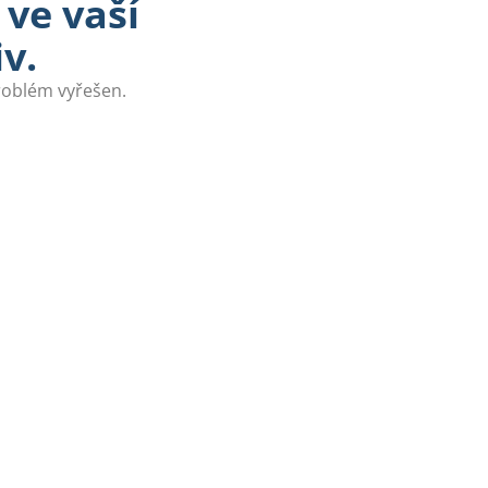
ve vaší
v.
problém vyřešen.