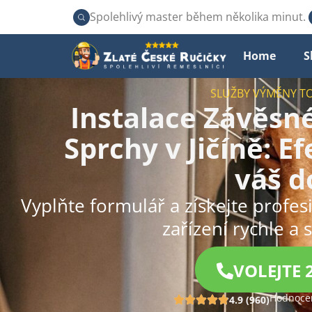
Spolehlivý master během několika minut.
Home
S
SLUŽBY VÝMĚNY T
Instalace Závěs
Sprchy v Jičíně: E
váš 
Vyplňte formulář a získejte profe
zařízení rychle a 
VOLEJTE 
Hodnocen
4.9 (960)