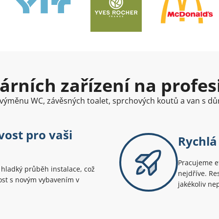
rních zařízení na profes
í výměnu WC, závěsných toalet, sprchových koutů a van s d
vost pro vaši
Rychlá
Pracujeme ef
 hladký průběh instalace, což
nejdříve. Re
nost s novým vybavením v
jakékoliv ne