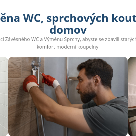
ěna WC, sprchových koutů
domov
aci Závěsného WC a Výměnu Sprchy, abyste se zbavili starých
komfort moderní koupelny.