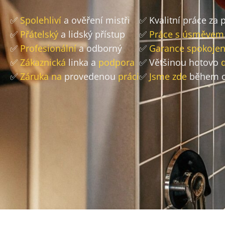
✅
Spolehliví
a ověření mistři
✅ Kvalitní práce za
✅
Přátelský
a lidský přístup
✅
Práce s úsměvem
✅
Profesionální
a odborný
✅
Garance spokojen
✅
Zákaznická
linka a
podpora
✅ Většinou hotovo
✅
Záruka na
provedenou
práci
✅
Jsme zde
během c