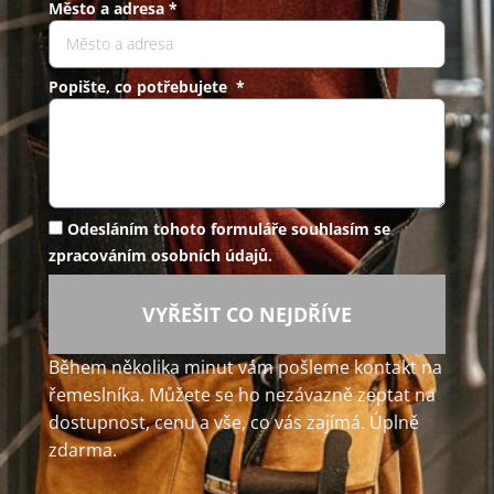
Město a adresa *
Popište, co potřebujete *
Odesláním tohoto formuláře souhlasím se
zpracováním osobních údajů.
VYŘEŠIT CO NEJDŘÍVE
Během několika minut vám pošleme kontakt na
řemeslníka. Můžete se ho nezávazně zeptat na
dostupnost, cenu a vše, co vás zajímá. Úplně
zdarma.