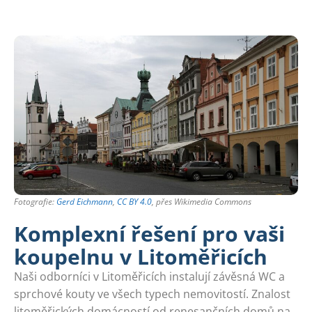
Fotografie:
Gerd Eichmann
,
CC BY 4.0
, přes Wikimedia Commons
Komplexní řešení pro vaši
koupelnu v Litoměřicích
Naši odborníci v Litoměřicích instalují závěsná WC a
sprchové kouty ve všech typech nemovitostí. Znalost
litoměřických domácností od renesančních domů na