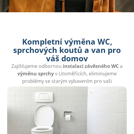
Kompletní výměna WC,
sprchových koutů a van pro
váš domov
Zajišťujeme odbornou
instalaci závěsného WC
a
výměnu sprchy
v Litoměřicích, eliminujeme
problémy se starým vybavením pro vaši
spokojenost.