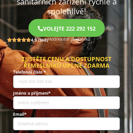
sanitárních zařízení rychle a
spolehlivě!
VOLEJTE 222 292 152
Hodnocení zákazníků
4.9 (960)
ZJISTĚTE CENU A DOSTUPNOST
ŘEMESLNÍKŮ ÚPLNĚ ZDARMA
Telefonní číslo *
Jméno a příjmení*
Email*