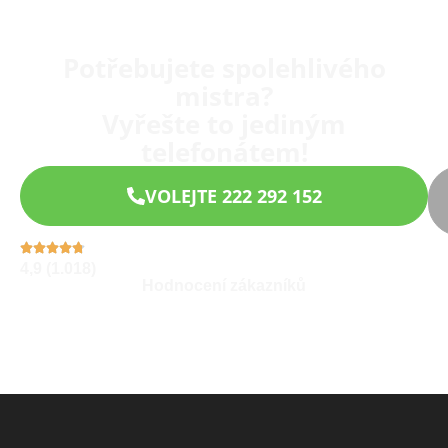
Potřebujete spolehlivého
mistra?
Vyřešte to jediným
telefonátem!
VOLEJTE 222 292 152
4,9 (1.018)
Hodnocení zákazníků