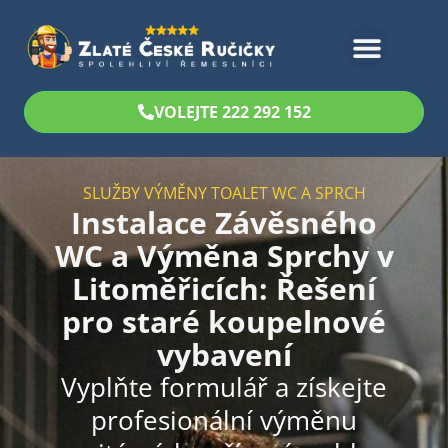
Bezplatný odhad
VOLEJTE 222 292 152
SLUŽBY VÝMĚNY TOALET WC A SPRCH
Instalace Závěsného
WC a Výměna Sprchy v
Litoměřicích: Řešení
pro staré koupelnové
vybavení
Vyplňte formulář a získejte
profesionální výměnu