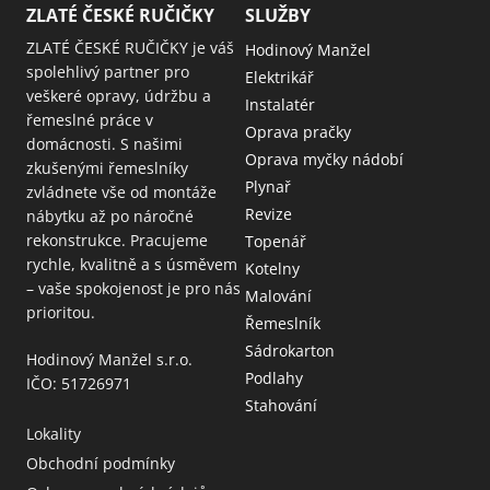
ZLATÉ ČESKÉ RUČIČKY
SLUŽBY
ZLATÉ ČESKÉ RUČIČKY je váš
Hodinový Manžel
spolehlivý partner pro
Elektrikář
veškeré opravy, údržbu a
Instalatér
řemeslné práce v
Oprava pračky
domácnosti. S našimi
Oprava myčky nádobí
zkušenými řemeslníky
Plynař
zvládnete vše od montáže
Revize
nábytku až po náročné
rekonstrukce. Pracujeme
Topenář
rychle, kvalitně a s úsměvem
Kotelny
– vaše spokojenost je pro nás
Malování
prioritou.
Řemeslník
Sádrokarton
Hodinový Manžel s.r.o.
Podlahy
IČO: 51726971
Stahování
Lokality
Obchodní podmínky