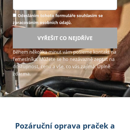
Odesláním tohoto formuláře souhlasím se
zpracováním osobních údajů.
VYŘEŠIT CO NEJDŘÍVE
Během několika minut vám pošleme kontakt na
řemeslníka. Můžete se ho nezávazně zeptat na
dostupnost, cenu a vše, co vás zajímá. Úplně
zdarma.
Pozáruční oprava praček a