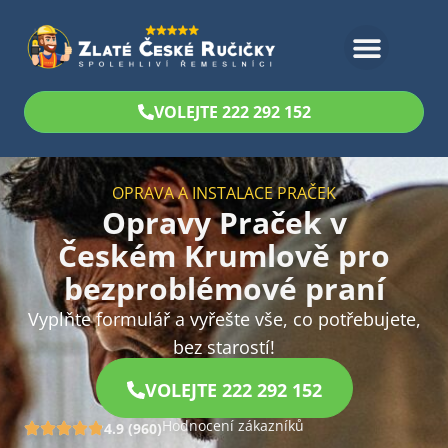
Bezplatný odhad
VOLEJTE 222 292 152
OPRAVA A INSTALACE PRAČEK
Opravy Praček v
Českém Krumlově pro
bezproblémové praní
Vyplňte formulář a vyřešte vše, co potřebujete,
bez starostí!
VOLEJTE 222 292 152
Hodnocení zákazníků
4.9 (960)