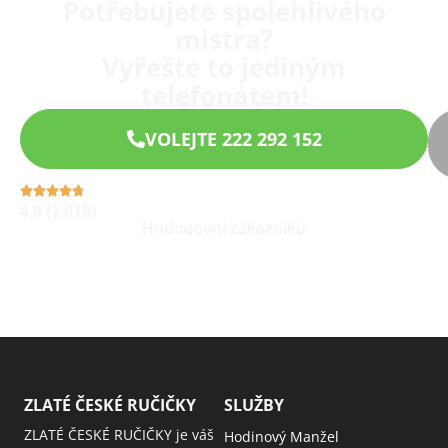
Potřebujete spolehlivého
mistra?
Vyřešte to jediným
telefonátem!
VOLEJTE 222 292 152
4,9 (1.018)
Hodnocení zákazníků
ZLATÉ ČESKÉ RUČIČKY
SLUŽBY
ZLATÉ ČESKÉ RUČIČKY je váš
Hodinový Manžel