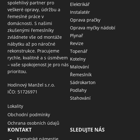
spolehlivý partner pro
Elektrikář
veškeré opravy, údržbu a
Instalatér
řemeslné práce v
Oprava pračky
domácnosti. S našimi
Oprava myčky nádobí
zkušenými řemeslníky
Plynař
zvládnete vše od montáže
Revize
nábytku až po náročné
rekonstrukce. Pracujeme
Topenář
rychle, kvalitně a s úsměvem
Kotelny
– vaše spokojenost je pro nás
Malování
prioritou.
Řemeslník
Sádrokarton
Hodinový Manžel s.r.o.
Podlahy
IČO: 51726971
Stahování
Lokality
Obchodní podmínky
Ochrana osobních údajů
KONTAKT
SLEDUJTE NÁS
Karpatské námestie