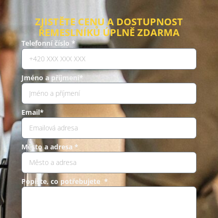
ZJISTĚTE CENU A DOSTUPNOST
ŘEMESLNÍKŮ ÚPLNĚ ZDARMA
Telefonní číslo *
Jméno a příjmení*
Email*
Město a adresa *
Popište, co potřebujete *