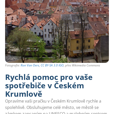
Fotografie:
Ron Van Oers
,
CC BY-SA 3.0 IGO
, přes Wikimedia Commons
Rychlá pomoc pro vaše
spotřebiče v Českém
Krumlově
Opravíme vaši pračku v Českém Krumlově rychle a
spolehlivě. Obsluhujeme celé město, ve městě se
zámkem zapsaným na UNESCO a malebným centrem