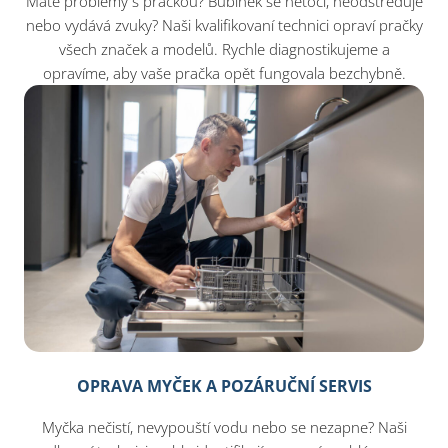
Máte problémy s pračkou? Bubínek se netočí, neodstřeďuje
nebo vydává zvuky? Naši kvalifikovaní technici opraví pračky
všech značek a modelů. Rychle diagnostikujeme a
opravíme, aby vaše pračka opět fungovala bezchybně.
OPRAVA MYČEK A POZÁRUČNÍ SERVIS
Myčka nečistí, nevypouští vodu nebo se nezapne? Naši