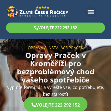
Bezplatný odhad
VOLEJTE 222 292 152
OPRAVA A INSTALACE PRAČEK
Opravy Praček v
Kroměříži pro
bezproblémový chod
vašeho spotřebiče
Vyplňte formulář a vyřešte vše, co potřebujete,
bez starostí!
VOLEJTE 222 292 152