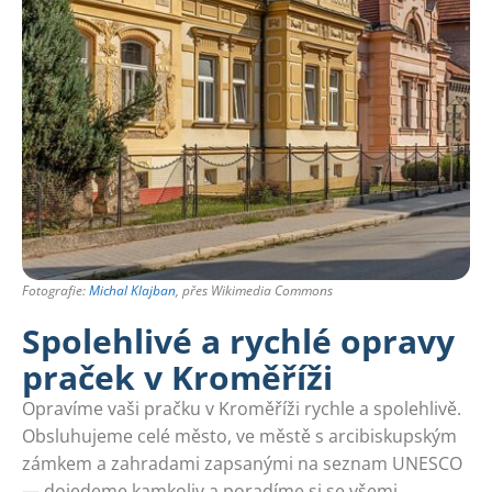
Fotografie:
Michal Klajban
, přes Wikimedia Commons
Spolehlivé a rychlé opravy
praček v Kroměříži
Opravíme vaši pračku v Kroměříži rychle a spolehlivě.
Obsluhujeme celé město, ve městě s arcibiskupským
zámkem a zahradami zapsanými na seznam UNESCO
— dojedeme kamkoliv a poradíme si se všemi