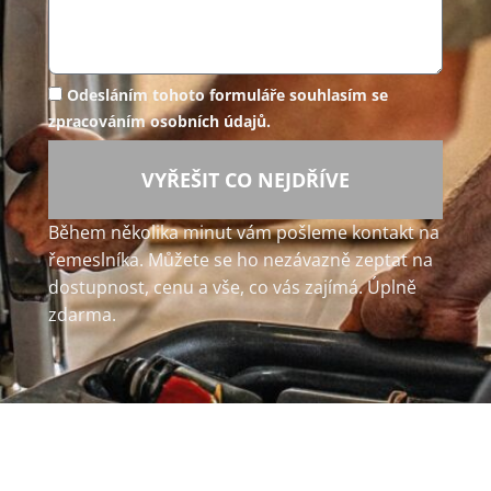
Odesláním tohoto formuláře souhlasím se
zpracováním osobních údajů.
VYŘEŠIT CO NEJDŘÍVE
Během několika minut vám pošleme kontakt na
řemeslníka. Můžete se ho nezávazně zeptat na
dostupnost, cenu a vše, co vás zajímá. Úplně
zdarma.