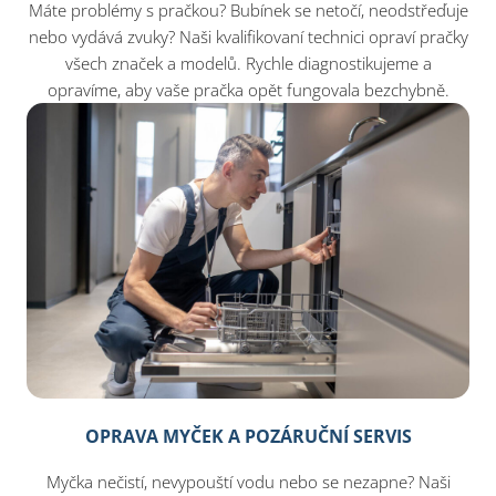
Máte problémy s pračkou? Bubínek se netočí, neodstřeďuje
nebo vydává zvuky? Naši kvalifikovaní technici opraví pračky
všech značek a modelů. Rychle diagnostikujeme a
opravíme, aby vaše pračka opět fungovala bezchybně.
OPRAVA MYČEK A POZÁRUČNÍ SERVIS
Myčka nečistí, nevypouští vodu nebo se nezapne? Naši