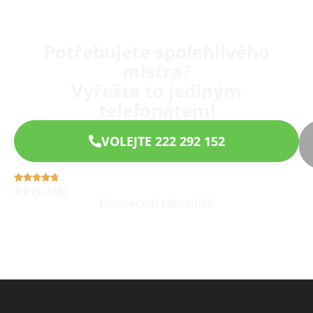
Potřebujete spolehlivého
mistra?
Vyřešte to jediným
telefonátem!
VOLEJTE 222 292 152
4,9 (1.018)
Hodnocení zákazníků