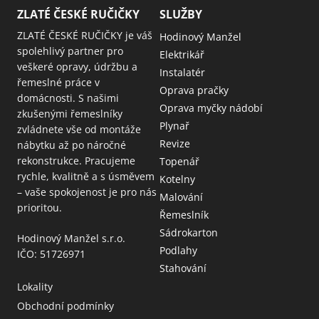
ZLATÉ ČESKÉ RUČIČKY
SLUŽBY
ZLATÉ ČESKÉ RUČIČKY je váš
Hodinový Manžel
spolehlivý partner pro
Elektrikář
veškeré opravy, údržbu a
Instalatér
řemeslné práce v
Oprava pračky
domácnosti. S našimi
Oprava myčky nádobí
zkušenými řemeslníky
Plynař
zvládnete vše od montáže
Revize
nábytku až po náročné
rekonstrukce. Pracujeme
Topenář
rychle, kvalitně a s úsměvem
Kotelny
– vaše spokojenost je pro nás
Malování
prioritou.
Řemeslník
Sádrokarton
Hodinový Manžel s.r.o.
Podlahy
IČO: 51726971
Stahování
Lokality
Obchodní podmínky