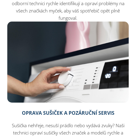
odborní technici rychle identifikují a opraví problémy na
všech značkách myček, aby váš spotřebič opět plně
fungoval.
OPRAVA SUŠIČEK A POZÁRUČNÍ SERVIS
Sušička nehřeje, nesuší prádlo nebo vydává zvuky? Naši
technici opraví sušičky všech značek a modelů rychle a