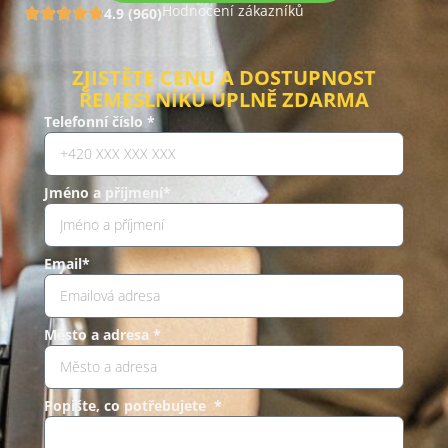
Hodnocení zákazníků
4.9 (960)
ZJISTĚTE CENU A DOSTUPNOST
ŘEMESLNÍKŮ ÚPLNĚ ZDARMA
Telefonní číslo *
Jméno a příjmení*
Email*
Město a adresa *
Popište, co potřebujete *