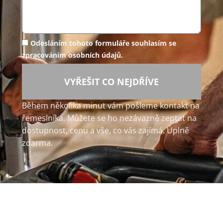
Odesláním tohoto formuláře souhlasím se
zpracováním osobních údajů.
VYŘEŠIT CO NEJDŘÍVE
Během několika minut vám pošleme kontakt na
řemeslníka. Můžete se ho nezávazně zeptat na
dostupnost, cenu a vše, co vás zajímá. Úplně
zdarma.