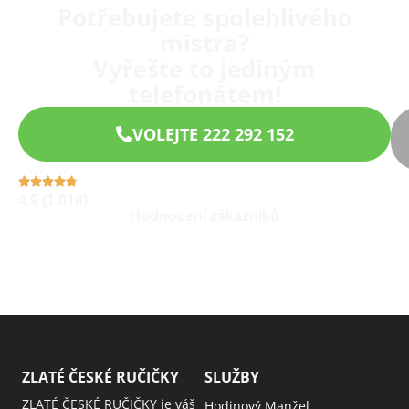
Potřebujete spolehlivého
mistra?
Vyřešte to jediným
telefonátem!
VOLEJTE 222 292 152
4,9 (1.018)
Hodnocení zákazníků
ZLATÉ ČESKÉ RUČIČKY
SLUŽBY
ZLATÉ ČESKÉ RUČIČKY je váš
Hodinový Manžel