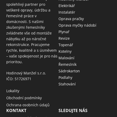
spolehlivý partner pro
Elektrikář
veškeré opravy, údržbu a
Instalatér
řemeslné práce v
Oprava pračky
domácnosti. S našimi
Oprava myčky nádobí
zkušenými řemeslníky
Plynař
zvládnete vše od montáže
Revize
nábytku až po náročné
rekonstrukce. Pracujeme
Topenář
rychle, kvalitně a s úsměvem
Kotelny
– vaše spokojenost je pro nás
Malování
prioritou.
Řemeslník
Sádrokarton
Hodinový Manžel s.r.o.
Podlahy
IČO: 51726971
Stahování
Lokality
Obchodní podmínky
Ochrana osobních údajů
KONTAKT
SLEDUJTE NÁS