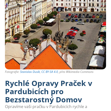
Fotografie:
Stanislav Dusík
,
CC BY-SA 4.0
, přes Wikimedia Commons
Rychlé Opravy Praček v
Pardubicích pro
Bezstarostný Domov
Opravíme vaši pračku v Pardubicích rychle a