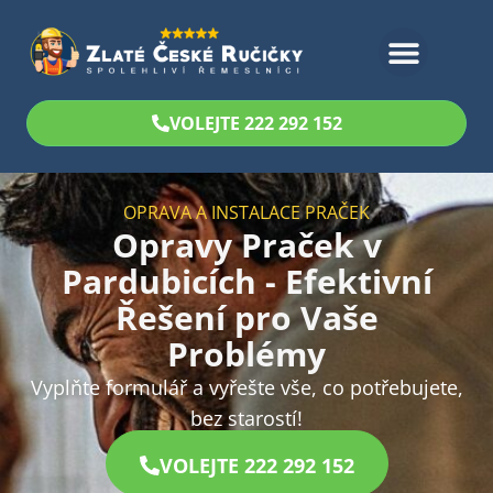
Bezplatný odhad
VOLEJTE 222 292 152
OPRAVA A INSTALACE PRAČEK
Opravy Praček v
Pardubicích - Efektivní
Řešení pro Vaše
Problémy
Vyplňte formulář a vyřešte vše, co potřebujete,
bez starostí!
VOLEJTE 222 292 152