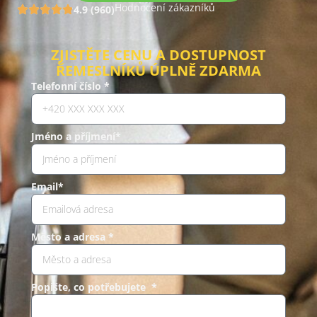
Hodnocení zákazníků
4.9 (960)
ZJISTĚTE CENU A DOSTUPNOST
ŘEMESLNÍKŮ ÚPLNĚ ZDARMA
Telefonní číslo *
Jméno a příjmení*
Email*
Město a adresa *
Popište, co potřebujete *