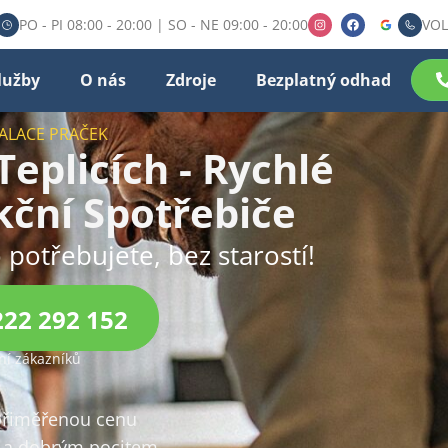
PO - PI 08:00 - 20:00 | SO - NE 09:00 - 20:00
VOL
lužby
O nás
Zdroje
Bezplatný odhad
TALACE PRAČEK
eplicích - Rychlé
kční Spotřebiče
 potřebujete, bez starostí!
222 292 152
í zákazníků
 přiměřenou cenu
a dobrým pocitem