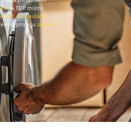
osti
u TOP mistrů
do 24h od zavolání
elého procesu
pro vás