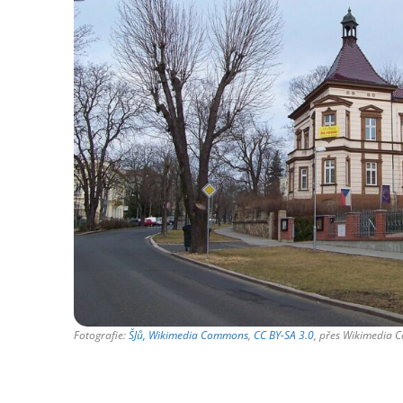
Fotografie:
ŠJů, Wikimedia Commons
,
CC BY-SA 3.0
, přes Wikimedia