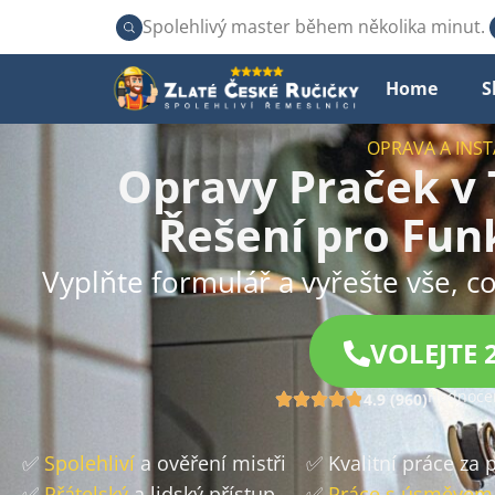
Spolehlivý master během několika minut.
Home
S
OPRAVA A INS
Opravy Praček v T
Řešení pro Fun
Vyplňte formulář a vyřešte vše, co
VOLEJTE 
Hodnocen
4.9 (960)
✅
Spolehliví
a ověření mistři
✅ Kvalitní práce za
✅
Přátelský
a lidský přístup
✅
Práce s úsměvem