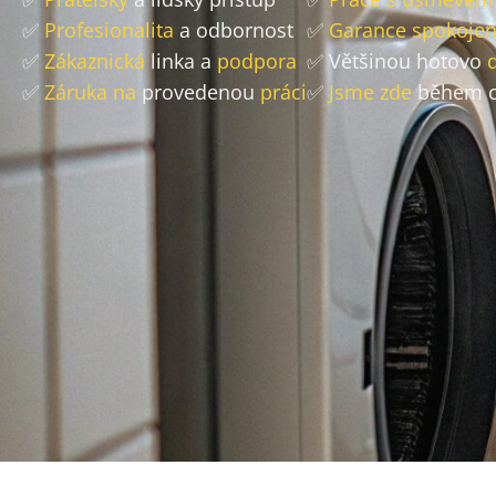
✅
Profesionalita
a odbornost
✅
Garance spokojen
✅
Zákaznická
linka a
podpora
✅ Většinou hotovo
✅
Záruka na
provedenou
práci
✅
Jsme zde
během c