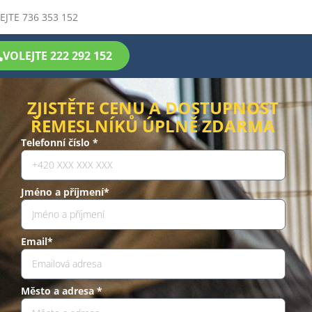
EJTE 736 353 152
VOLEJTE 222 292 152
ZJISTĚTE CENU A DOSTUPNOST
ŘEMESLNÍKŮ ÚPLNĚ ZDARMA
Telefonní číslo *
Jméno a příjmení*
Email*
Město a adresa *