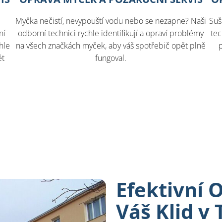
Myčka nečistí, nevypouští vodu nebo se nezapne? Naši
Suš
ní
odborní technici rychle identifikují a opraví problémy
tec
hle
na všech značkách myček, aby váš spotřebič opět plně
ět
fungoval.
Efektivní 
Váš Klid v 