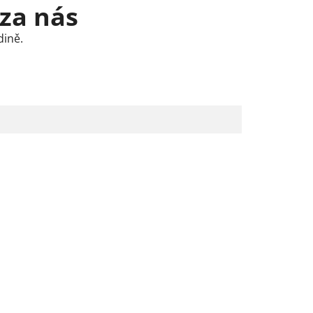
 za nás
dině.