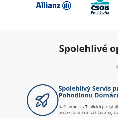
Spolehlivé o
K
Spolehlivý Servis p
Pohodlnou Domác
Naši technici v Teplicích poskytují
praček, čímž šetří váš čas a zajiš