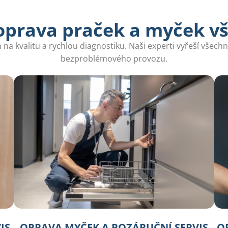
oprava praček a myček v
na kvalitu a rychlou diagnostiku. Naši experti vyřeší všech
bezproblémového provozu.
IS
OPRAVA MYČEK A POZÁRUČNÍ SERVIS
O