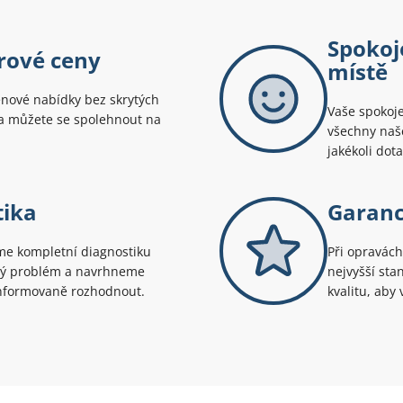
Spokoj
rové ceny
místě
enové nabídky bez skrytých
Vaše spokoje
, a můžete se spolehnout na
všechny naše
jakékoli dot
tika
Garance
e kompletní diagnostiku
Při opravách
sný problém a navrhneme
nejvyšší sta
 informovaně rozhodnout.
kvalitu, aby