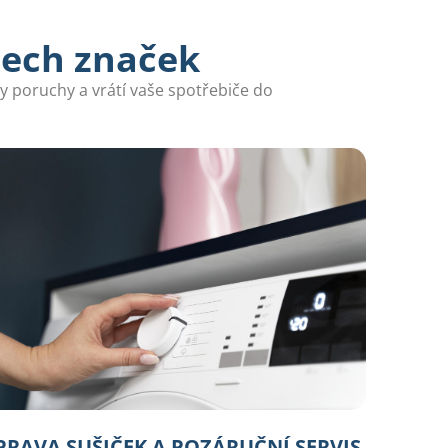
šech značek
ny poruchy a vrátí vaše spotřebiče do
PRAVA SUŠIČEK A POZÁRUČNÍ SERVIS