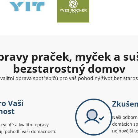
pravy praček, myček a su
bezstarostný domov
valitní oprava spotřebičů pro váš pohodlný život bez staros
ro Vaši
Zkušení
nost
Naši odborní
domácích spo
 rychlé a kvalitní opravy
nejnovější t
ťují pohodlí vaší domácnosti.