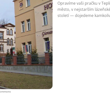
Opravíme vaši pračku v Tepli
město, v nejstarším lázeňsk
století — dojedeme kamkoliv
 Commons